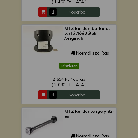
( 1 460 Ft + ÁFA )
Kosárba
MTZ kardán burkolat
tartó /főáttétel/
/original/
Normál szállítás
Készleten
2 654 Ft
/ darab
( 2 090 Ft + ÁFA )
Kosárba
MTZ kardántengely 82-
es
Normál szállítás