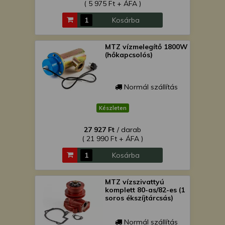
( 5 975 Ft + ÁFA )
Kosárba
MTZ vízmelegítő 1800W
(hőkapcsolós)
Normál szállítás
Készleten
27 927 Ft
/ darab
( 21 990 Ft + ÁFA )
Kosárba
MTZ vízszivattyú
komplett 80-as/82-es (1
soros ékszíjtárcsás)
Normál szállítás