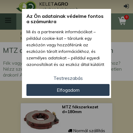
KELET
AGRO
webshop.keletagro.hu
Az Ön adatainak védelme fontos
0
a számunkra
Mi és a partnereink információkat –
Főoldal
MTZ traktor alkatrészek
MTZ alkatrészek verhetetlen áron
például cookie-kat – tárolunk egy
eszközön vagy hozzáférünk az
MTZ alkatrészek verhetetlen áron
eszközön tárolt információkhoz, és
személyes adatokat – például egyedi
Fék vagy kuplung cuccot keresel az MTZ traktorodhoz?
azonosítókat és az eszköz által küldött
Nézz szét itt! Strapabíró, tartós alkatrészek verhetetlen
alapvető információkat – kezelünk
árakon! Akár holnapra házhoz szállítva!
személyre szabott hirdetések és
Testreszabás
tartalom nyújtásához, hirdetés- és
Elfogadom
tartalomméréshez, nézettségi adatok
gyűjtéséhez, valamint termékek
kifejlesztéséhez és a termékek
MTZ fékszerkezet
javításához. Az Ön engedélyével mi és a
d=180mm
partnereink eszközleolvasásos
módszerrel szerzett pontos geolokációs
adatokat és azonosítási információkat
Normál szállítás