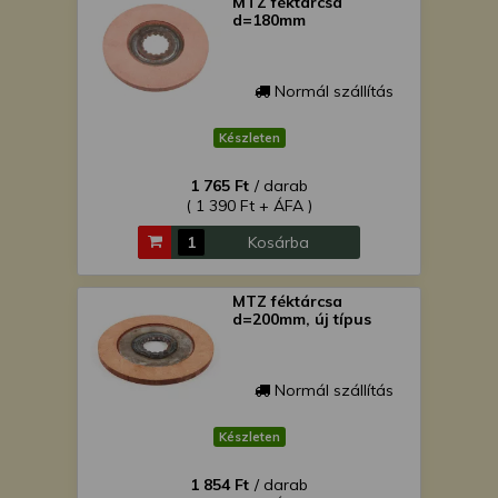
MTZ féktárcsa
d=180mm
Normál szállítás
Készleten
1 765 Ft
/ darab
( 1 390 Ft + ÁFA )
Kosárba
MTZ féktárcsa
d=200mm, új típus
Normál szállítás
Készleten
1 854 Ft
/ darab