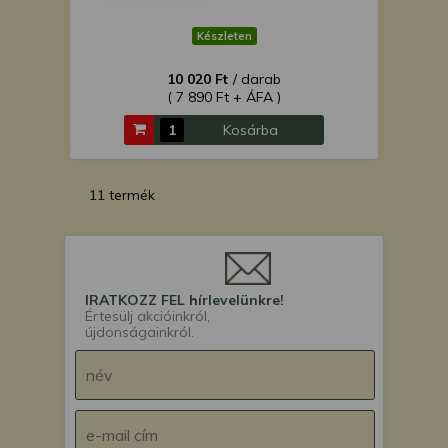
Készleten
10 020 Ft
/ darab
( 7 890 Ft + ÁFA )
Kosárba
11 termék
IRATKOZZ FEL hírlevelünkre!
Értesülj akcióinkról,
újdonságainkról.