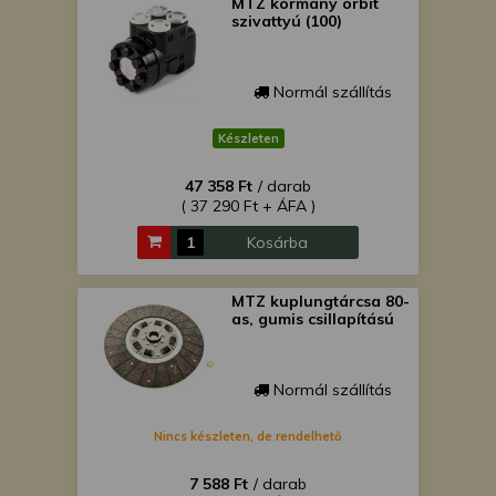
MTZ kormány orbit
szivattyú (100)
Normál szállítás
Készleten
47 358 Ft
/ darab
( 37 290 Ft + ÁFA )
Kosárba
MTZ kuplungtárcsa 80-
as, gumis csillapítású
Normál szállítás
Nincs készleten, de rendelhető
7 588 Ft
/ darab