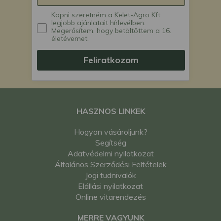
Kapni szeretném a Kelet-Agro Kft.
legjobb ajánlatait hírlevélben.
Megerősítem, hogy betöltöttem a 16.
életévemet.
Feliratkozom
HASZNOS LINKEK
Hogyan vásároljunk?
Segítség
Adatvédelmi nyilatkozat
Általános Szerződési Feltételek
Jogi tudnivalók
Elállási nyilatkozat
Online vitarendezés
MERRE VAGYUNK