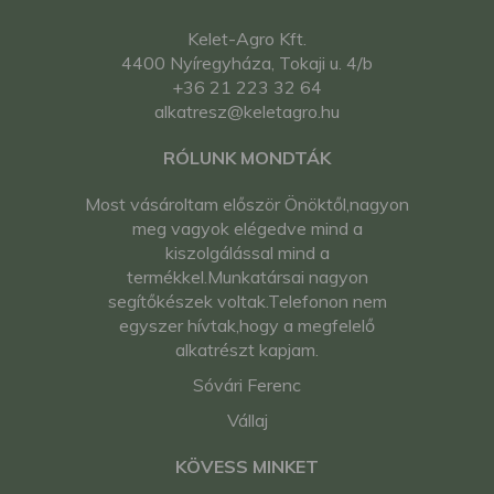
Kelet-Agro Kft.
4400 Nyíregyháza, Tokaji u. 4/b
+36 21 223 32 64
alkatresz@keletagro.hu
RÓLUNK MONDTÁK
Most vásároltam először Önöktől,nagyon
meg vagyok elégedve mind a
kiszolgálással mind a
termékkel.Munkatársai nagyon
segítőkészek voltak.Telefonon nem
egyszer hívtak,hogy a megfelelő
alkatrészt kapjam.
Sóvári Ferenc
Vállaj
KÖVESS MINKET