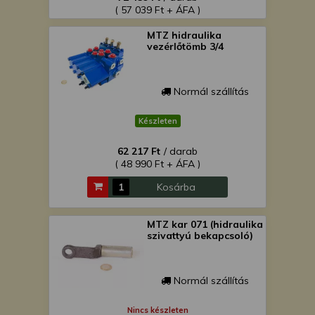
( 57 039 Ft + ÁFA )
MTZ hidraulika
vezérlőtömb 3/4
Normál szállítás
Készleten
62 217 Ft
/ darab
( 48 990 Ft + ÁFA )
Kosárba
MTZ kar 071 (hidraulika
szivattyú bekapcsoló)
Normál szállítás
Nincs készleten