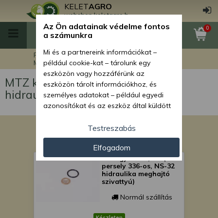
KELET
AGRO
webshop.keletagro.hu
Az Ön adatainak védelme fontos
0
a számunkra
Mi és a partnereink információkat –
Főoldal
MTZ traktor alkatrészek
MTZ különkörfolyamú hidraulikarendszer
például cookie-kat – tárolunk egy
eszközön vagy hozzáférünk az
MTZ különkörfolyamú
eszközön tárolt információkhoz, és
hidraulikarendszer
személyes adatokat – például egyedi
azonosítókat és az eszköz által küldött
alapvető információkat – kezelünk
személyre szabott hirdetések és
Testreszabás
tartalom nyújtásához, hirdetés- és
Elfogadom
tartalomméréshez, nézettségi adatok
Gumigyűrű 24,5x3 (MTZ
gyűjtéséhez, valamint termékek
persely 336-os, NS-32
kifejlesztéséhez és a termékek
hidraulika meghajtó
javításához. Az Ön engedélyével mi és a
szivattyú)
partnereink eszközleolvasásos
Normál szállítás
módszerrel szerzett pontos geolokációs
adatokat és azonosítási információkat
Készleten