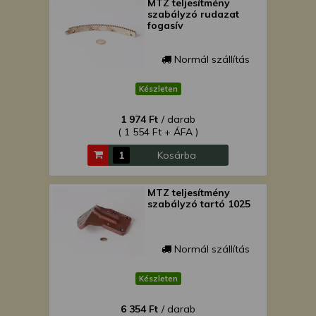
MTZ teljesítmény
szabályzó rudazat
fogasív
Normál szállítás
Készleten
1 974 Ft
/ darab
( 1 554 Ft + ÁFA )
Kosárba
MTZ teljesítmény
szabályzó tartó 1025
Normál szállítás
Készleten
6 354 Ft
/ darab