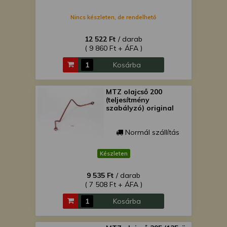
Nincs készleten, de rendelhető
12 522 Ft
/ darab
( 9 860 Ft + ÁFA )
Kosárba
MTZ olajcső 200
(teljesítmény
szabályzó) original
Normál szállítás
Készleten
9 535 Ft
/ darab
( 7 508 Ft + ÁFA )
Kosárba