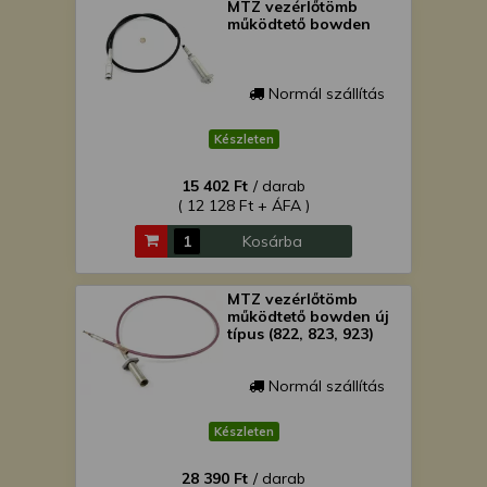
MTZ vezérlőtömb
működtető bowden
Normál szállítás
Készleten
15 402 Ft
/ darab
( 12 128 Ft + ÁFA )
Kosárba
MTZ vezérlőtömb
működtető bowden új
típus (822, 823, 923)
Normál szállítás
Készleten
28 390 Ft
/ darab