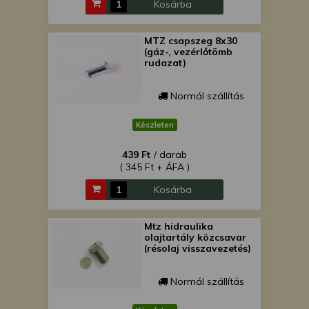
Kosárba
MTZ csapszeg 8x30
(gáz-, vezérlőtömb
rudazat)
Normál szállítás
Készleten
439 Ft
/ darab
( 345 Ft + ÁFA )
Kosárba
Mtz hidraulika
olajtartály közcsavar
(résolaj visszavezetés)
Normál szállítás