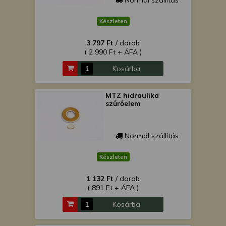
Normál szállítás
Készleten
3 797 Ft
/ darab
( 2 990 Ft + ÁFA )
Kosárba
MTZ hidraulika
szűrőelem
Normál szállítás
Készleten
1 132 Ft
/ darab
( 891 Ft + ÁFA )
Kosárba