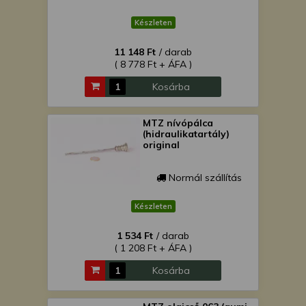
Készleten
11 148 Ft
/ darab
( 8 778 Ft + ÁFA )
Kosárba
MTZ nívópálca
(hidraulikatartály)
original
Normál szállítás
Készleten
1 534 Ft
/ darab
( 1 208 Ft + ÁFA )
Kosárba