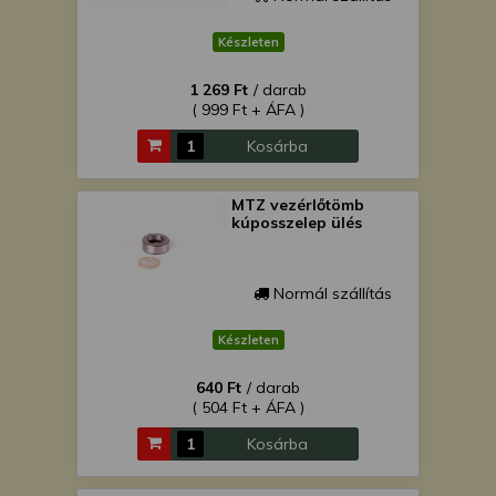
Készleten
1 269 Ft
/ darab
( 999 Ft + ÁFA )
Kosárba
MTZ vezérlőtömb
kúposszelep ülés
Normál szállítás
Készleten
640 Ft
/ darab
( 504 Ft + ÁFA )
Kosárba