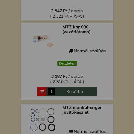
2 947 Ft
/ darab
( 2 321 Ft + ÁFA )
MTZ kar 086
(vezérlőtömb)
Normál szállítás
Készleten
3 187 Ft
/ darab
( 2 510 Ft + ÁFA )
Kosárba
MTZ munkahenger
javítókészlet
Normál szállítás