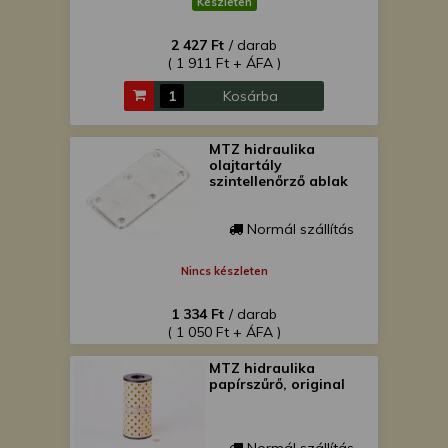
Készleten
2 427 Ft
/ darab
( 1 911 Ft + ÁFA )
Kosárba
MTZ hidraulika
olajtartály
szintellenőrző ablak
Normál szállítás
Nincs készleten
1 334 Ft
/ darab
( 1 050 Ft + ÁFA )
MTZ hidraulika
papírszűrő, original