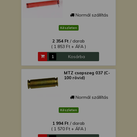
Normál szállítás
Készleten
2 354 Ft
/ darab
( 1 853 Ft + ÁFA )
Kosárba
MTZ csapszeg 037 (C-
100 rövid)
Normál szállítás
Készleten
1 994 Ft
/ darab
( 1 570 Ft + ÁFA )