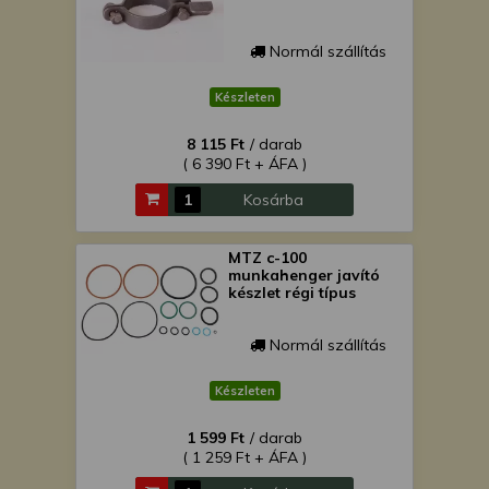
Normál szállítás
Készleten
8 115 Ft
/ darab
( 6 390 Ft + ÁFA )
Kosárba
MTZ c-100
munkahenger javító
készlet régi típus
Normál szállítás
Készleten
1 599 Ft
/ darab
( 1 259 Ft + ÁFA )