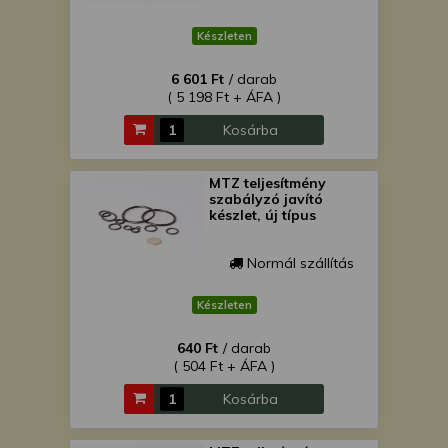
Készleten
6 601 Ft
/ darab
( 5 198 Ft + ÁFA )
Kosárba
MTZ teljesítmény
szabályzó javító
készlet, új típus
Normál szállítás
Készleten
640 Ft
/ darab
( 504 Ft + ÁFA )
Kosárba