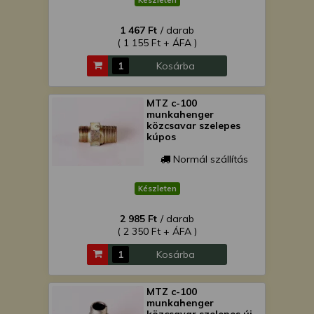
Készleten
1 467 Ft
/ darab
( 1 155 Ft + ÁFA )
Kosárba
MTZ c-100
munkahenger
közcsavar szelepes
kúpos
Normál szállítás
Készleten
2 985 Ft
/ darab
( 2 350 Ft + ÁFA )
Kosárba
MTZ c-100
munkahenger