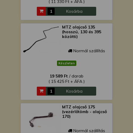
( 11 330 Ft + ÁFA )
Kosárba
MTZ olajcső 135
(hosszú, 130 és 395
közötti)
Normál szállítás
Készleten
19 589 Ft
/ darab
( 15 425 Ft + ÁFA )
Kosárba
MTZ olajcső 175
(vezérlőtömb - olajcső
170)
Normál szállítás