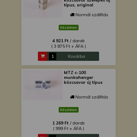
közcsavar szelepes új
típus, original
Normál szállítás
Készleten
4 921 Ft
/ darab
( 3 875 Ft + ÁFA )
Kosárba
MTZ c-100
munkahenger
közcsavar új típus
Normál szállítás
Készleten
1 269 Ft
/ darab
( 999 Ft + ÁFA )