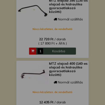
MTZ olajcső 395 (135-ös
olajcső és hidraulika
gyorscsatlakozó
közötti)
Normál szállítás
Nincs készleten, de rendelhető
22 720 Ft
/ darab
( 17 890 Ft + ÁFA )
Kosárba
MTZ olajcső 400 (140-es
olajcső és hidraulika
gyorscsatlakozó
közötti)
Normál szállítás
Nincs készleten, de rendelhető
12 435 Ft
/ darab