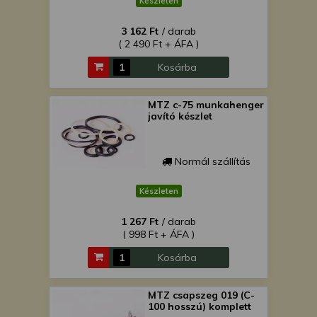
Készleten
3 162 Ft
/ darab
( 2 490 Ft + ÁFA )
Kosárba
MTZ c-75 munkahenger
javító készlet
Normál szállítás
Készleten
1 267 Ft
/ darab
( 998 Ft + ÁFA )
Kosárba
MTZ csapszeg 019 (C-
100 hosszú) komplett