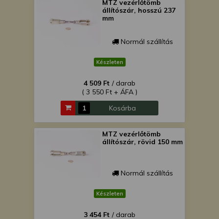
MTZ vezérlőtömb
állítószár, hosszú 237
mm
Normál szállítás
Készleten
4 509 Ft
/ darab
( 3 550 Ft + ÁFA )
Kosárba
MTZ vezérlőtömb
állítószár, rövid 150 mm
Normál szállítás
Készleten
3 454 Ft
/ darab