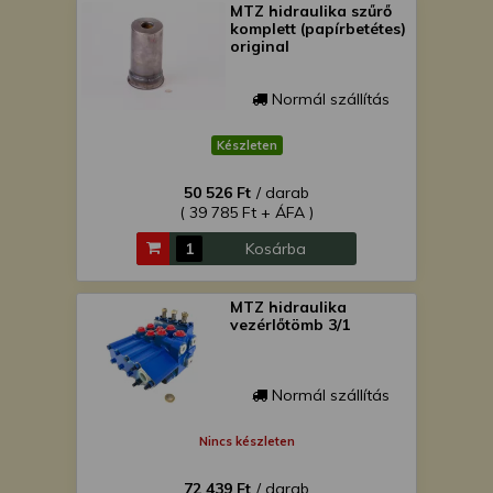
MTZ hidraulika szűrő
komplett (papírbetétes)
original
Normál szállítás
Készleten
50 526 Ft
/ darab
( 39 785 Ft + ÁFA )
Kosárba
MTZ hidraulika
vezérlőtömb 3/1
Normál szállítás
Nincs készleten
72 439 Ft
/ darab