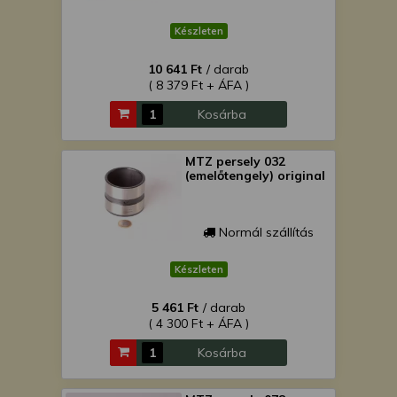
Készleten
10 641 Ft
/ darab
( 8 379 Ft + ÁFA )
Kosárba
MTZ persely 032
(emelőtengely) original
Normál szállítás
Készleten
5 461 Ft
/ darab
( 4 300 Ft + ÁFA )
Kosárba