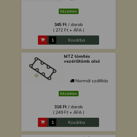
Készleten
345 Ft
/ darab
( 272 Ft + ÁFA )
Kosárba
MTZ tömítés
vezérlőtömb alsó
Normál szállítás
Készleten
316 Ft
/ darab
( 249 Ft + ÁFA )
Kosárba