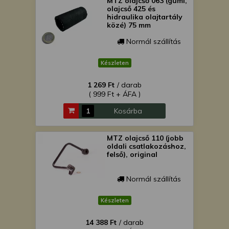
MTZ olajcső 063 (gumi,
olajcső 425 és
hidraulika olajtartály
közé) 75 mm
Normál szállítás
Készleten
1 269 Ft
/ darab
( 999 Ft + ÁFA )
Kosárba
MTZ olajcső 110 (jobb
oldali csatlakozáshoz,
felső), original
Normál szállítás
Készleten
14 388 Ft
/ darab