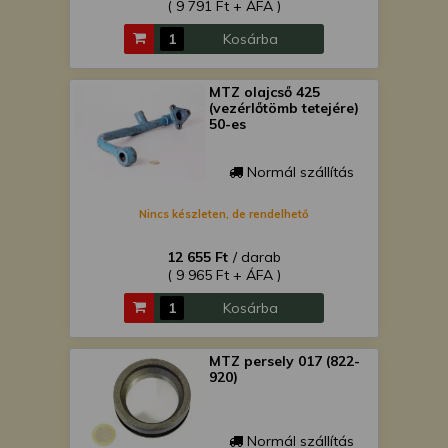
( 9 791 Ft + ÁFA )
Kosárba
MTZ olajcső 425
(vezérlőtömb tetejére)
50-es
Normál szállítás
Nincs készleten, de rendelhető
12 655 Ft
/ darab
( 9 965 Ft + ÁFA )
Kosárba
MTZ persely 017 (822-
920)
Normál szállítás