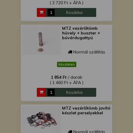
( 2 720 Ft + ÁFA )
Kosárba
MTZ vezérlőtömb
hüvely + buszter +
búvárdugattyú
Normál szállítás
Készleten
1 854 Ft
/ darab
( 1 460 Ft + ÁFA )
Kosárba
MTZ vezérlőtömb javító
készlet perselyekkel
Normál szállítás