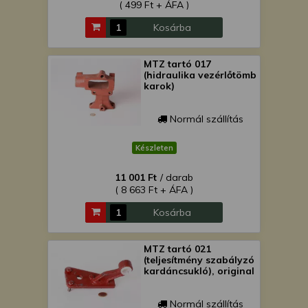
( 499 Ft + ÁFA )
Kosárba
MTZ tartó 017
(hidraulika vezérlőtömb
karok)
Normál szállítás
Készleten
11 001 Ft
/ darab
( 8 663 Ft + ÁFA )
Kosárba
MTZ tartó 021
(teljesítmény szabályzó
kardáncsukló), original
Normál szállítás