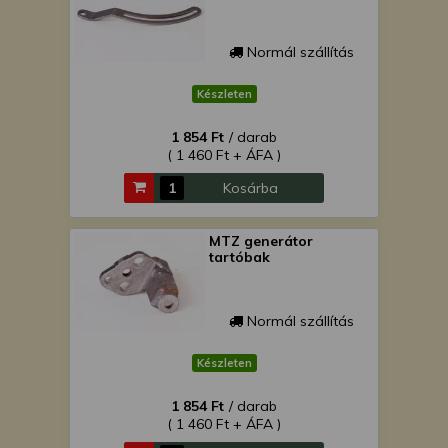
Normál szállítás
Készleten
1 854 Ft
/ darab
( 1 460 Ft + ÁFA )
Kosárba
MTZ generátor
tartóbak
Normál szállítás
Készleten
1 854 Ft
/ darab
( 1 460 Ft + ÁFA )