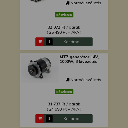
Normál szállítás
Készleten
32 372 Ft
/ darab
( 25 490 Ft + ÁFA )
Kosárba
MTZ generátor 14V,
1000W, 3 kivezetés
Normál szállítás
Készleten
31 737 Ft
/ darab
( 24 990 Ft + ÁFA )
Kosárba