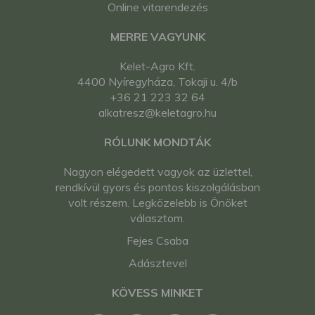
Online vitarendezés
MERRE VAGYUNK
Kelet-Agro Kft.
4400 Nyíregyháza, Tokaji u. 4/b
+36 21 223 32 64
alkatresz@keletagro.hu
RÓLUNK MONDTÁK
Nagyon elégedett vagyok az üzlettel,
rendkívül gyors és pontos kiszolgálásban
volt részem. Legközelebb is Önöket
választom.
Fejes Csaba
Adásztevel
KÖVESS MINKET