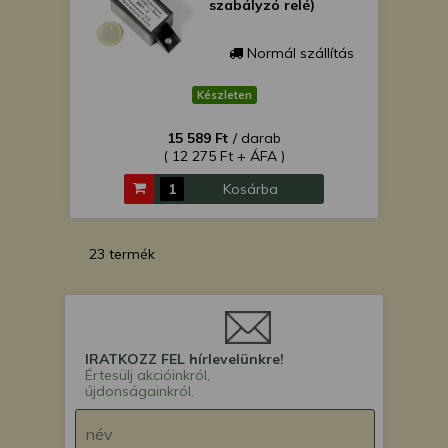
szabályzó relé)
Normál szállítás
Készleten
15 589 Ft
/ darab
( 12 275 Ft + ÁFA )
Kosárba
23 termék
IRATKOZZ FEL hírlevelünkre!
Értesülj akcióinkról,
újdonságainkról.