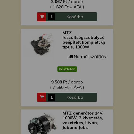
2 067 Ft
/ darab
( 1 628 Ft + ÁFA )
Kosárba
MTZ
feszültségszabályzó
beépített komplett új
típus, 1000W
Normál szállítás
Készleten
9 588 Ft
/ darab
( 7 550 Ft + ÁFA )
Kosárba
MTZ generátor 14V,
1000W, 2 kivezetés,
vezetékes, litván,
Jubana Jobs