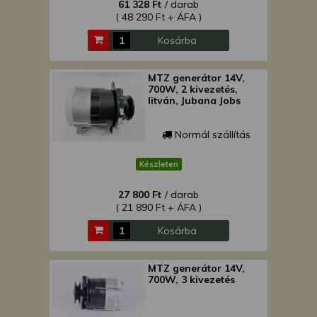
61 328 Ft
/ darab
( 48 290 Ft + ÁFA )
Kosárba
MTZ generátor 14V,
700W, 2 kivezetés,
litván, Jubana Jobs
Normál szállítás
Készleten
27 800 Ft
/ darab
( 21 890 Ft + ÁFA )
Kosárba
MTZ generátor 14V,
700W, 3 kivezetés