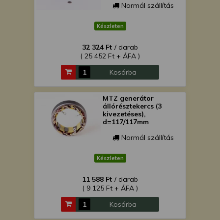
Normál szállítás
Készleten
32 324 Ft
/ darab
( 25 452 Ft + ÁFA )
Kosárba
MTZ generátor
állórésztekercs (3
kivezetéses),
d=117/117mm
Normál szállítás
Készleten
11 588 Ft
/ darab
( 9 125 Ft + ÁFA )
Kosárba