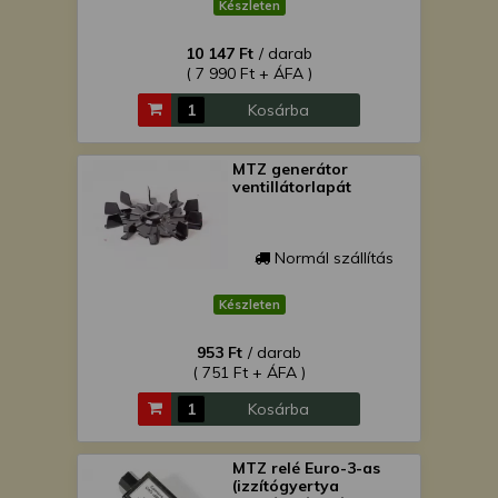
Készleten
10 147 Ft
/ darab
( 7 990 Ft + ÁFA )
Kosárba
MTZ generátor
ventillátorlapát
Normál szállítás
Készleten
953 Ft
/ darab
( 751 Ft + ÁFA )
Kosárba
MTZ relé Euro-3-as
(izzítógyertya