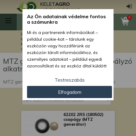
KELET
AGRO
webshop.keletagro.hu
Az Ön adatainak védelme fontos
0
a számunkra
Mi és a partnereink információkat –
Főoldal
MTZ traktor alkatrészek
MTZ elektromos alkatrészek
például cookie-kat – tárolunk egy
MTZ generátor és feszültségszabályzó
eszközön vagy hozzáférünk az
alkatrészek
eszközön tárolt információkhoz, és
MTZ generátor és feszültségszabályzó
személyes adatokat – például egyedi
azonosítókat és az eszköz által küldött
alkatrészek
alapvető információkat – kezelünk
személyre szabott hirdetések és
Testreszabás
MTZ generátor és feszültségszabályzó alkatrészek
tartalom nyújtásához, hirdetés- és
Elfogadom
tartalomméréshez, nézettségi adatok
gyűjtéséhez, valamint termékek
kifejlesztéséhez és a termékek
javításához. Az Ön engedélyével mi és a
62202 2RS (180502)
partnereink eszközleolvasásos
csapágy (MTZ
generátor)
módszerrel szerzett pontos geolokációs
adatokat és azonosítási információkat