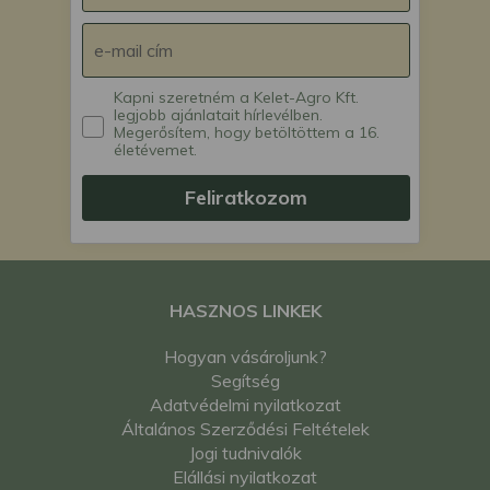
Kapni szeretném a Kelet-Agro Kft.
legjobb ajánlatait hírlevélben.
Megerősítem, hogy betöltöttem a 16.
életévemet.
Feliratkozom
HASZNOS LINKEK
Hogyan vásároljunk?
Segítség
Adatvédelmi nyilatkozat
Általános Szerződési Feltételek
Jogi tudnivalók
Elállási nyilatkozat