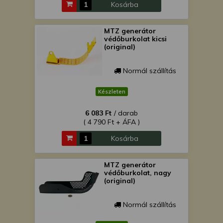
Kosárba
MTZ generátor
védőburkolat kicsi
(original)
Normál szállítás
Készleten
6 083 Ft
/ darab
( 4 790 Ft + ÁFA )
Kosárba
MTZ generátor
védőburkolat, nagy
(original)
Normál szállítás