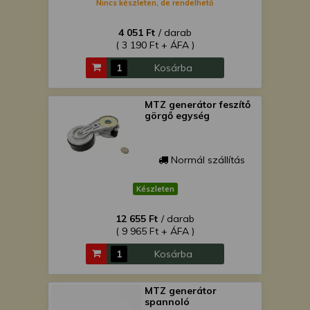
Nincs készleten, de rendelhető
4 051 Ft
/ darab
( 3 190 Ft + ÁFA )
Kosárba
MTZ generátor feszítő
görgő egység
Normál szállítás
Készleten
12 655 Ft
/ darab
( 9 965 Ft + ÁFA )
Kosárba
MTZ generátor
spannoló