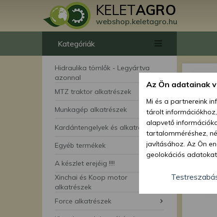
KELET
AGRO
webshop.keletagro.hu
Kategóriák
Hidraulika tömlők - Legyártva
azonnal
Az Ön adatainak 
MTZ traktor alkatrészek
Mi és a partnereink i
Munkagép alkatrészek
tárolt információkhoz
alapvető információka
Kardántengelyek és alkatrészei
tartalomméréshez, néz
javításához. Az Ön en
Egyéb termékek
geolokációs adatokat 
A készlet erejéig !!!!
hozzájárulhat ahhoz, 
lehetőségként a hozzá
Testreszabá
Xinchai és Koop motor
megváltoztathatja beá
alkatrészek
feltétlenül szükséges 
Force alkatrészek
beállításai csak erre