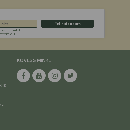
Feliratkozom
jobb ajánlatait
öttem a 16.
KÖVESS MINKET
 is
esz
i