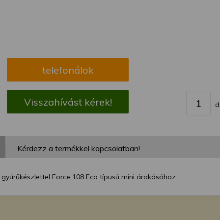
megváltoztathatja a beállításait.
telefonálok
Visszahívást kérek!
d
Kérdezz a termékkel kapcsolatban!
gyűrűkészlettel Force 108 Eco típusú mini árokásóhoz.