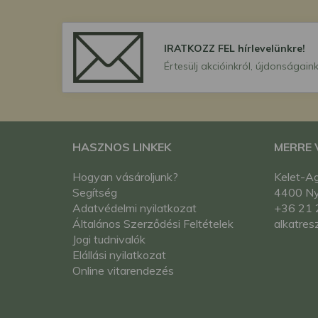
IRATKOZZ FEL hírlevelünkre!
Értesülj akcióinkról, újdonságaink
HASZNOS LINKEK
MERRE
Hogyan vásároljunk?
Kelet-Ag
Segítség
4400 Nyí
Adatvédelmi nyilatkozat
+36 21 
Általános Szerződési Feltételek
alkatres
Jogi tudnivalók
Elállási nyilatkozat
Online vitarendezés