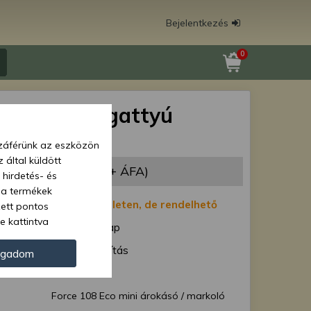
Bejelentkezés
0
 108 Eco dugattyú
észlettel
zzáférünk az eszközön
 által küldött
485 Ft
(20 067 Ft + ÁFA)
 hirdetés- és
 a termékek
:
Nincs készleten, de rendelhető
zett pontos
e kattintva
1-7 munkanap
ünk. Másik
ód:
Normál szállítás
oz juthat, és
ogadom
kezeléséhez nem
Force 40576
zelés ellen. A
Force 108 Eco mini árokásó / markoló
tvédelmi szabályzatunk