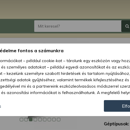
Force
védelme fontos a számunkra
gyűrűk
nformációkat – például cookie-kat – tárolunk egy eszközön vagy ho
, és személyes adatokat – például egyedi azonosítókat és az eszköz
Ár:
25 
t – kezelünk személyre szabott hirdetések és tartalom nyújtásához,
ettségi adatok gyűjtéséhez, valamint termékek kifejlesztéséhez és
Elérhetőség
gedélyével mi és a partnereink eszközleolvasásos módszerrel szer
és azonosítási információkat is felhasználhatunk. A megfelelő helyr
Szállítás:
hogy mi és a partnereink a fent leírtak szerint adatkezelést végezz
Szállítási m
járulás megadása vagy elutasítása előtt részletesebb információkh
s
Elf
llításait. Felhívjuk figyelmét, hogy személyes adatainak bizonyos 
Cikkszám:
az Ön hozzájárulása, de jogában áll tiltakozni az ilyen jellegű adatke
Géptípusok:
 a weboldalra érvényesek. Erre a webhelyre visszatérve vagy az ada