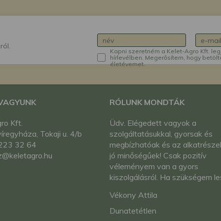
ról.
Kapni szeretném a Kelet-Agro Kft. leg
hírlevélben. Megerősítem, hogy betölt
életévemet.
 VAGYUNK
RÓLUNK MONDTÁK
ro Kft.
Üdv. Elégedett vagyok a
regyháza, Tokaji u. 4/b
szolgáltatásukkal, gyorsak és
223 32 64
megbízhatóak és az alkatrészek
z@keletagro.hu
jó minőségűek! Csak pozitív
véleményem van a gyors
kiszolgálásról. Ha szükségem l
alkatrészre biztos, hogy rendeln
Vékony Attila
fogok még önöktől! Köszönöm
utólag is a gyors kiszólgálást!
Dunatetétlen