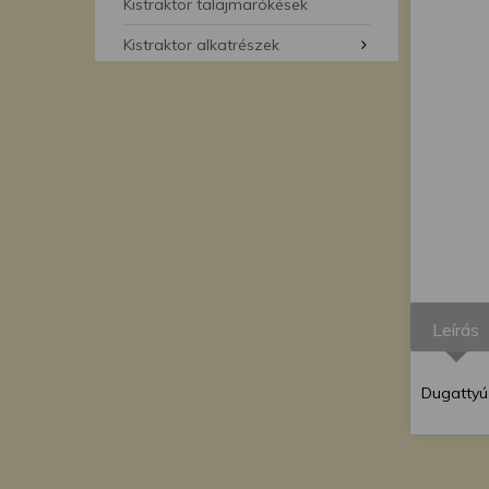
segítségével bármikor 
Kistraktor talajmarókések
Kistraktor alkatrészek
Leírás
Dugattyú 