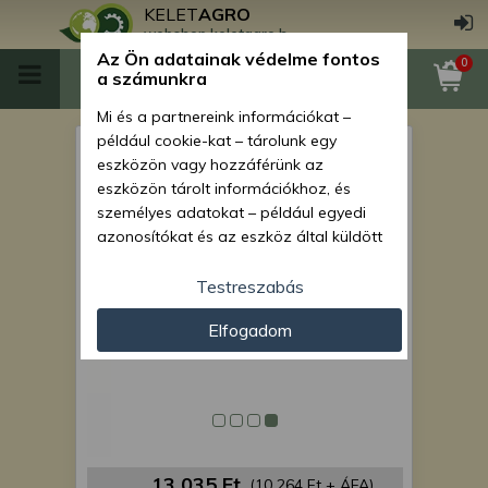
KELET
AGRO
webshop.keletagro.hu
Az Ön adatainak védelme fontos
0
a számunkra
Mi és a partnereink információkat –
például cookie-kat – tárolunk egy
Force 108 eco feszültségmérő
eszközön vagy hozzáférünk az
óra
eszközön tárolt információkhoz, és
személyes adatokat – például egyedi
azonosítókat és az eszköz által küldött
alapvető információkat – kezelünk
személyre szabott hirdetések és
Testreszabás
tartalom nyújtásához, hirdetés- és
Elfogadom
tartalomméréshez, nézettségi adatok
gyűjtéséhez, valamint termékek
kifejlesztéséhez és a termékek
javításához. Az Ön engedélyével mi és a
partnereink eszközleolvasásos
módszerrel szerzett pontos geolokációs
adatokat és azonosítási információkat
13 035 Ft
(10 264 Ft + ÁFA)