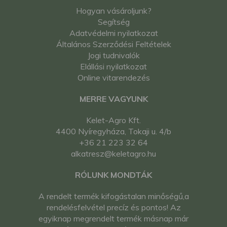
Hogyan vásároljunk?
Segítség
Adatvédelmi nyilatkozat
Általános Szerződési Feltételek
Jogi tudnivalók
Elállási nyilatkozat
Online vitarendezés
MERRE VAGYUNK
Kelet-Agro Kft.
4400 Nyíregyháza, Tokaji u. 4/b
+36 21 223 32 64
alkatresz@keletagro.hu
RÓLUNK MONDTÁK
A rendelt termék kifogástalan minőségű,a
rendelésfelvétel precíz és pontos! Az
egyiknap megrendelt termék másnap már