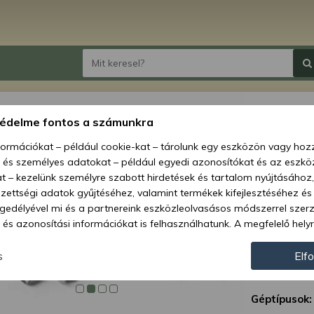
Force 
védelme fontos a számunkra
vezérl
nformációkat – például cookie-kat – tárolunk egy eszközön vagy ho
, és személyes adatokat – például egyedi azonosítókat és az eszköz
Ár:
47 
t – kezelünk személyre szabott hirdetések és tartalom nyújtásához,
ettségi adatok gyűjtéséhez, valamint termékek kifejlesztéséhez és
Elérhetőség
gedélyével mi és a partnereink eszközleolvasásos módszerrel szer
és azonosítási információkat is felhasználhatunk. A megfelelő helyr
Szállítás:
hogy mi és a partnereink a fent leírtak szerint adatkezelést végezz
Szállítási m
járulás megadása vagy elutasítása előtt részletesebb információkh
s
Elf
llításait. Felhívjuk figyelmét, hogy személyes adatainak bizonyos 
Cikkszám:
az Ön hozzájárulása, de jogában áll tiltakozni az ilyen jellegű adatke
Géptípusok:
 a weboldalra érvényesek. Erre a webhelyre visszatérve vagy az ada