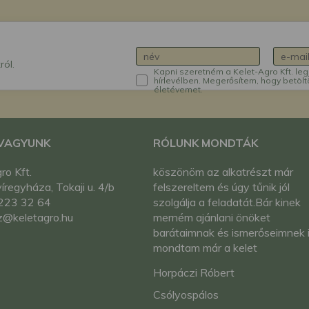
ról.
Kapni szeretném a Kelet-Agro Kft. leg
hírlevélben. Megerősítem, hogy betölt
életévemet.
 VAGYUNK
RÓLUNK MONDTÁK
ro Kft.
köszönöm az alkatrészt már
regyháza, Tokaji u. 4/b
felszereltem és úgy tűnik jól
223 32 64
szolgálja a feladatát.Bár kinek
z@keletagro.hu
merném ajánlani önöket
barátaimnak és ismerőseimnek 
mondtam már a kelet
agrót.Alkatrészért tuti hogy
Horpáczi Róbert
önökhöz fogok fordulni.köszön
Csólyospálos