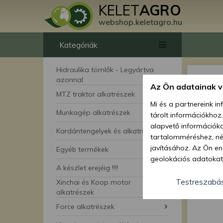
KELET
AGRO
webshop.keletagro.hu
Kategóriák
Hidraulika tömlők - Legyártva
azonnal
Az Ön adatainak 
MTZ traktor alkatrészek
Mi és a partnereink i
Munkagép alkatrészek
tárolt információkhoz
alapvető információka
Kardántengelyek és alkatrészei
tartalomméréshez, néz
javításához. Az Ön en
Egyéb termékek
geolokációs adatokat 
A készlet erejéig !!!!
hozzájárulhat ahhoz, 
lehetőségként a hozzá
Testreszabá
Xinchai és Koop motor
megváltoztathatja beá
alkatrészek
feltétlenül szükséges 
Force alkatrészek
beállításai csak erre