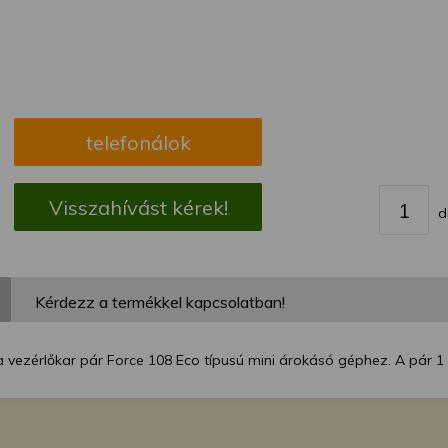
megváltoztathatja a beállításait.
telefonálok
Visszahívást kérek!
d
Kérdezz a termékkel kapcsolatban!
a vezérlőkar pár Force 108 Eco típusú mini árokásó géphez. A pár 1 da