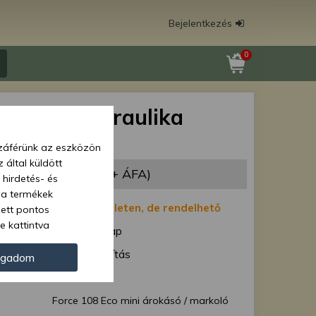
Bejelentkezés
0
108 Eco hidraulika
őkar pár
zzáférünk az eszközön
 által küldött
437 Ft
(37 352 Ft + ÁFA)
 hirdetés- és
 a termékek
:
Nincs készleten, de rendelhető
zett pontos
e kattintva
1-7 munkanap
ünk. Másik
ód:
Normál szállítás
oz juthat, és
ogadom
kezeléséhez nem
Force 40736
zelés ellen. A
Force 108 Eco mini árokásó / markoló
tvédelmi szabályzatunk