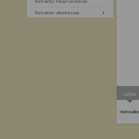
segítségével bármikor 
Kistraktor talajmarókések
Kistraktor alkatrészek
Leírás
Hidraulik