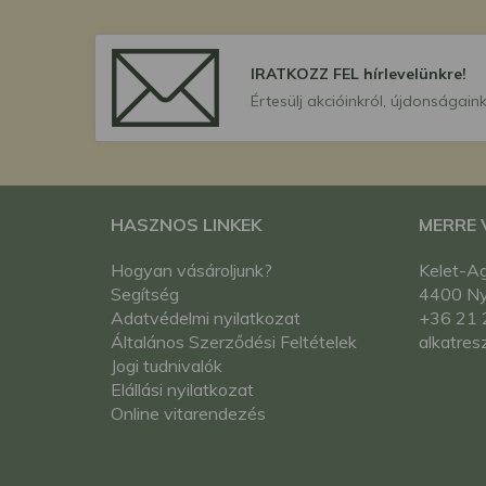
IRATKOZZ FEL hírlevelünkre!
Értesülj akcióinkról, újdonságaink
HASZNOS LINKEK
MERRE
Hogyan vásároljunk?
Kelet-Ag
Segítség
4400 Nyí
Adatvédelmi nyilatkozat
+36 21 
Általános Szerződési Feltételek
alkatres
Jogi tudnivalók
Elállási nyilatkozat
Online vitarendezés