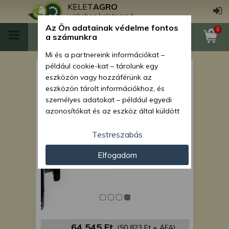
KELET
AGRO
webshop.keletagro.hu
Az Ön adatainak védelme fontos
0
a számunkra
Mi és a partnereink információkat –
például cookie-kat – tárolunk egy
Force 108 Eco lánctalp
eszközön vagy hozzáférünk az
feszítőgörgő egység
eszközön tárolt információkhoz, és
személyes adatokat – például egyedi
azonosítókat és az eszköz által küldött
alapvető információkat – kezelünk
személyre szabott hirdetések és
Testreszabás
tartalom nyújtásához, hirdetés- és
Elfogadom
tartalomméréshez, nézettségi adatok
gyűjtéséhez, valamint termékek
kifejlesztéséhez és a termékek
javításához. Az Ön engedélyével mi és a
partnereink eszközleolvasásos
módszerrel szerzett pontos geolokációs
adatokat és azonosítási információkat
64 545 Ft
(50 823 Ft + ÁFA)