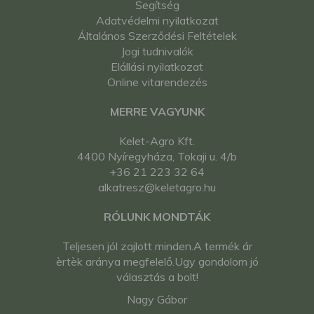
Segítség
Adatvédelmi nyilatkozat
Általános Szerződési Feltételek
Jogi tudnivalók
Elállási nyilatkozat
Online vitarendezés
MERRE VAGYUNK
Kelet-Agro Kft.
4400 Nyíregyháza, Tokaji u. 4/b
+36 21 223 32 64
alkatresz@keletagro.hu
RÓLUNK MONDTÁK
Teljesen jól zajlott minden.A termék ár
èrtèk aránya megfelelő.Ugy gondolom jó
választás a bolt!
Nagy Gábor