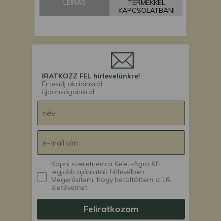
LEÍRÁS
TERMÉKKEL
Force 110 Ex mini
KAPCSOLATBAN!
árokásó / markoló /
mini excavator
IRATKOZZ FEL hírlevelünkre!
Értesülj akcióinkról,
újdonságainkról.
Kapni szeretném a Kelet-Agro Kft.
legjobb ajánlatait hírlevélben.
Megerősítem, hogy betöltöttem a 16.
életévemet.
Feliratkozom