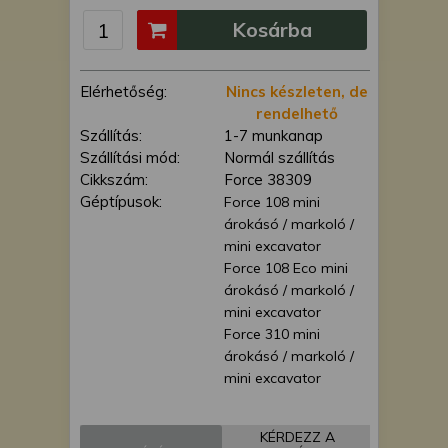
is felhasználhatunk. A megfelelő helyre
Kosárba
kattintva hozzájárulhat ahhoz, hogy mi
és a partnereink a fent leírtak szerint
adatkezelést végezzünk. Másik
Elérhetőség:
Nincs készleten, de
lehetőségként a hozzájárulás
rendelhető
megadása vagy elutasítása előtt
Szállítás:
1-7 munkanap
részletesebb információkhoz juthat, és
Szállítási mód:
Normál szállítás
megváltoztathatja beállításait. Felhívjuk
Cikkszám:
Force 38309
figyelmét, hogy személyes adatainak
Géptípusok:
Force 108 mini
bizonyos kezeléséhez nem feltétlenül
árokásó / markoló /
szükséges az Ön hozzájárulása, de
mini excavator
jogában áll tiltakozni az ilyen jellegű
Force 108 Eco mini
adatkezelés ellen. A beállításai csak erre
árokásó / markoló /
a weboldalra érvényesek. Erre a
mini excavator
webhelyre visszatérve vagy az
Force 310 mini
adatvédelmi szabályzatunk segítségével
árokásó / markoló /
bármikor megváltoztathatja a
mini excavator
beállításait.
Force 110 mini
árokásó / markoló /
KÉRDEZZ A
mini excavator