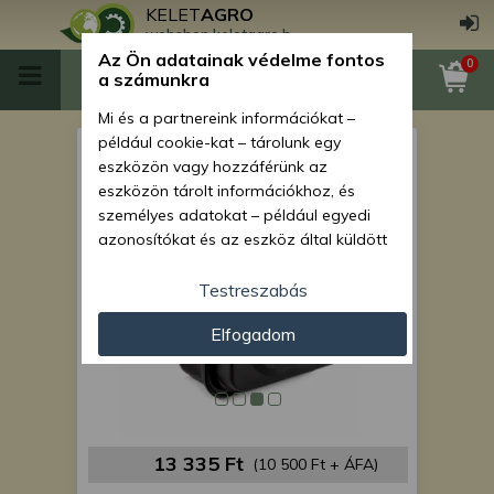
KELET
AGRO
webshop.keletagro.hu
Az Ön adatainak védelme fontos
0
a számunkra
Mi és a partnereink információkat –
például cookie-kat – tárolunk egy
Force 108 légszűrő ház
eszközön vagy hozzáférünk az
eszközön tárolt információkhoz, és
személyes adatokat – például egyedi
azonosítókat és az eszköz által küldött
alapvető információkat – kezelünk
személyre szabott hirdetések és
Testreszabás
tartalom nyújtásához, hirdetés- és
Elfogadom
tartalomméréshez, nézettségi adatok
gyűjtéséhez, valamint termékek
kifejlesztéséhez és a termékek
javításához. Az Ön engedélyével mi és a
partnereink eszközleolvasásos
módszerrel szerzett pontos geolokációs
13 335 Ft
(10 500 Ft + ÁFA)
adatokat és azonosítási információkat