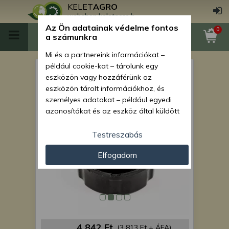
KELET
AGRO
webshop.keletagro.hu
Az Ön adatainak védelme fontos
0
a számunkra
Mi és a partnereink információkat –
például cookie-kat – tárolunk egy
Force 108 üzemanyagtank
eszközön vagy hozzáférünk az
sapka
eszközön tárolt információkhoz, és
személyes adatokat – például egyedi
azonosítókat és az eszköz által küldött
alapvető információkat – kezelünk
személyre szabott hirdetések és
Testreszabás
tartalom nyújtásához, hirdetés- és
Elfogadom
tartalomméréshez, nézettségi adatok
gyűjtéséhez, valamint termékek
kifejlesztéséhez és a termékek
javításához. Az Ön engedélyével mi és a
partnereink eszközleolvasásos
módszerrel szerzett pontos geolokációs
adatokat és azonosítási információkat
4 842 Ft
(3 813 Ft + ÁFA)