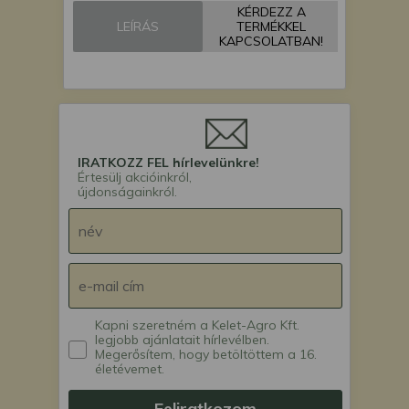
KÉRDEZZ A
Force 110 Ex mini
LEÍRÁS
TERMÉKKEL
árokásó / markoló /
KAPCSOLATBAN!
mini excavator
IRATKOZZ FEL hírlevelünkre!
Értesülj akcióinkról,
újdonságainkról.
Kapni szeretném a Kelet-Agro Kft.
legjobb ajánlatait hírlevélben.
Megerősítem, hogy betöltöttem a 16.
életévemet.
Feliratkozom