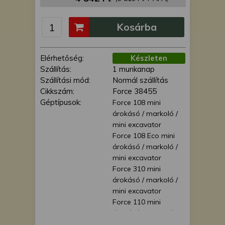
is felhasználhatunk. A megfelelő helyre
kattintva hozzájárulhat ahhoz, hogy mi
Kosárba
és a partnereink a fent leírtak szerint
adatkezelést végezzünk. Másik
lehetőségként a hozzájárulás
Elérhetőség:
Készleten
megadása vagy elutasítása előtt
Szállítás:
1 munkanap
részletesebb információkhoz juthat, és
Szállítási mód:
Normál szállítás
megváltoztathatja beállításait. Felhívjuk
Cikkszám:
Force 38455
figyelmét, hogy személyes adatainak
Géptípusok:
Force 108 mini
bizonyos kezeléséhez nem feltétlenül
árokásó / markoló /
szükséges az Ön hozzájárulása, de
mini excavator
jogában áll tiltakozni az ilyen jellegű
Force 108 Eco mini
adatkezelés ellen. A beállításai csak erre
árokásó / markoló /
a weboldalra érvényesek. Erre a
mini excavator
webhelyre visszatérve vagy az
Force 310 mini
adatvédelmi szabályzatunk segítségével
árokásó / markoló /
bármikor megváltoztathatja a
mini excavator
beállításait.
Force 110 mini
árokásó / markoló /
mini excavator