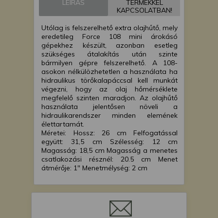
LEÍRÁS
TERMÉKKEL
KAPCSOLATBAN!
Utólag is felszerelhető extra olajhűtő, mely
eredetileg Force 108 mini árokásó
gépekhez készült, azonban esetleg
szükséges átalakítás után szinte
bármilyen gépre felszerelhető. A 108-
asokon nélkülözhetetlen a használata ha
hidraulikus törőkalapáccsal kell munkát
végezni, hogy az olaj hőmérséklete
megfelelő szinten maradjon. Az olajhűtő
használata jelentősen növeli a
hidraulikarendszer minden elemének
élettartamát.
Méretei: Hossz: 26 cm Felfogatással
együtt: 31,5 cm Szélesség: 12 cm
Magasság: 18,5 cm Magasság a menetes
csatlakozási résznél: 20.5 cm Menet
átmérője: 1" Menetmélység: 2 cm