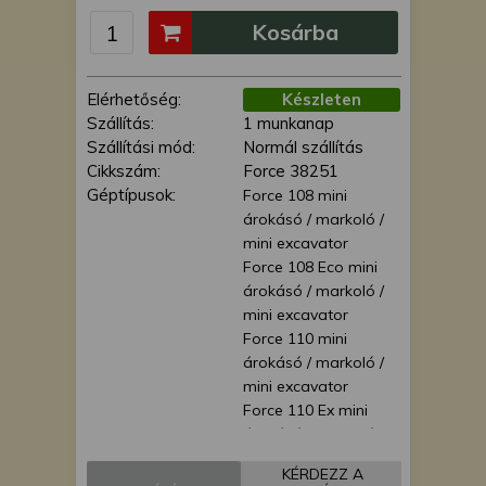
is felhasználhatunk. A megfelelő helyre
Kosárba
kattintva hozzájárulhat ahhoz, hogy mi
és a partnereink a fent leírtak szerint
adatkezelést végezzünk. Másik
Elérhetőség:
Készleten
lehetőségként a hozzájárulás
Szállítás:
1 munkanap
megadása vagy elutasítása előtt
Szállítási mód:
Normál szállítás
részletesebb információkhoz juthat, és
Cikkszám:
Force 38251
megváltoztathatja beállításait. Felhívjuk
Géptípusok:
Force 108 mini
figyelmét, hogy személyes adatainak
árokásó / markoló /
bizonyos kezeléséhez nem feltétlenül
mini excavator
szükséges az Ön hozzájárulása, de
Force 108 Eco mini
jogában áll tiltakozni az ilyen jellegű
árokásó / markoló /
adatkezelés ellen. A beállításai csak erre
mini excavator
a weboldalra érvényesek. Erre a
Force 110 mini
webhelyre visszatérve vagy az
árokásó / markoló /
adatvédelmi szabályzatunk segítségével
mini excavator
bármikor megváltoztathatja a
Force 110 Ex mini
beállításait.
árokásó / markoló /
mini excavator
KÉRDEZZ A