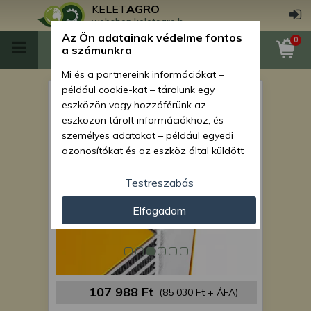
KELET
AGRO
webshop.keletagro.hu
Az Ön adatainak védelme fontos
0
a számunkra
Mi és a partnereink információkat –
például cookie-kat – tárolunk egy
Force 108 hidraulikaolaj hűtő
eszközön vagy hozzáférünk az
eszközön tárolt információkhoz, és
személyes adatokat – például egyedi
azonosítókat és az eszköz által küldött
alapvető információkat – kezelünk
személyre szabott hirdetések és
Testreszabás
tartalom nyújtásához, hirdetés- és
Elfogadom
tartalomméréshez, nézettségi adatok
gyűjtéséhez, valamint termékek
kifejlesztéséhez és a termékek
javításához. Az Ön engedélyével mi és a
partnereink eszközleolvasásos
módszerrel szerzett pontos geolokációs
107 988 Ft
(85 030 Ft + ÁFA)
adatokat és azonosítási információkat