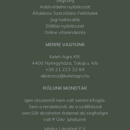
Segítség
Adatvédelmi nyilatkozat
Általános Szerződési Feltételek
Jogi tudnivalók
Elállási nyilatkozat
Online vitarendezés
MERRE VAGYUNK
Kelet-Agro Kft.
4400 Nyíregyháza, Tokaji u. 4/b
+36 21 223 32 64
alkatresz@keletagro.hu
RÓLUNK MONDTÁK
Igen részemről nem volt semmi kifogás.
Sem a rendelésnél, de a szállítással
sem.Sőt dicséretet érdemel aki segítségre
volt !!! Üdv: Juhászné.
Juhász Lászlóné E.V.