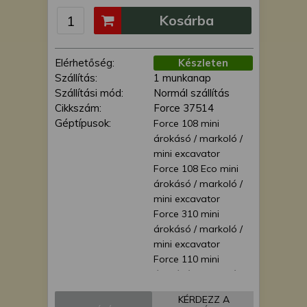
is felhasználhatunk. A megfelelő helyre
Kosárba
kattintva hozzájárulhat ahhoz, hogy mi
és a partnereink a fent leírtak szerint
adatkezelést végezzünk. Másik
Elérhetőség:
Készleten
lehetőségként a hozzájárulás
Szállítás:
1 munkanap
megadása vagy elutasítása előtt
Szállítási mód:
Normál szállítás
részletesebb információkhoz juthat, és
Cikkszám:
Force 37514
megváltoztathatja beállításait. Felhívjuk
Géptípusok:
Force 108 mini
figyelmét, hogy személyes adatainak
árokásó / markoló /
bizonyos kezeléséhez nem feltétlenül
mini excavator
szükséges az Ön hozzájárulása, de
Force 108 Eco mini
jogában áll tiltakozni az ilyen jellegű
árokásó / markoló /
adatkezelés ellen. A beállításai csak erre
mini excavator
a weboldalra érvényesek. Erre a
Force 310 mini
webhelyre visszatérve vagy az
árokásó / markoló /
adatvédelmi szabályzatunk segítségével
mini excavator
bármikor megváltoztathatja a
Force 110 mini
beállításait.
árokásó / markoló /
mini excavator
KÉRDEZZ A
Force 110 Ex mini