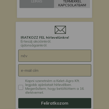
LEÍRÁS
TERMÉKKEL
árokásó / markoló /
KAPCSOLATBAN!
mini excavator
IRATKOZZ FEL hírlevelünkre!
Értesülj akcióinkról,
újdonságainkról.
Kapni szeretném a Kelet-Agro Kft.
legjobb ajánlatait hírlevélben.
Megerősítem, hogy betöltöttem a 16.
életévemet.
Feliratkozom