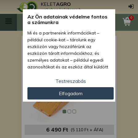
KELET
AGRO
webshop.keletagro.hu
Az Ön adatainak védelme fontos
0
a számunkra
Mi és a partnereink információkat –
például cookie-kat – tárolunk egy
Force 108 kanál köröm
eszközön vagy hozzáférünk az
eszközön tárolt információkhoz, és
személyes adatokat – például egyedi
azonosítókat és az eszköz által küldött
alapvető információkat – kezelünk
személyre szabott hirdetések és
Testreszabás
tartalom nyújtásához, hirdetés- és
Elfogadom
tartalomméréshez, nézettségi adatok
gyűjtéséhez, valamint termékek
kifejlesztéséhez és a termékek
javításához. Az Ön engedélyével mi és a
partnereink eszközleolvasásos
módszerrel szerzett pontos geolokációs
6 490 Ft
(5 110 Ft + ÁFA)
adatokat és azonosítási információkat