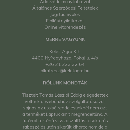
Adatvédelmi nyilatkozat
Általános Szerződési Feltételek
Jogi tudnivalók
Elállási nyilatkozat
Online vitarendezés
MERRE VAGYUNK
Kelet-Agro Kft.
4400 Nyíregyháza, Tokaji u. 4/b
+36 21 223 32 64
alkatresz@keletagro.hu
RÓLUNK MONDTÁK
Tisztelt Tamás László! Eddig elégedettek
voltunk a webáruház szolgáltatásaival,
sajnos az utolsó rendelésünknél nem azt
a terméket kaptuk amit megrendeltünk. A
futárral történő visszaszállítást csak erős
rábeszélés után sikerült kiharcolnom,de a