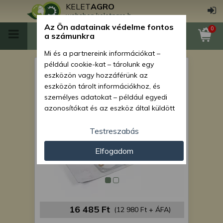
KELET
AGRO
webshop.keletagro.hu
Az Ön adatainak védelme fontos
0
a számunkra
Mi és a partnereink információkat –
például cookie-kat – tárolunk egy
Force 110 Ex tömítőkészlet
eszközön vagy hozzáférünk az
eszközön tárolt információkhoz, és
személyes adatokat – például egyedi
azonosítókat és az eszköz által küldött
alapvető információkat – kezelünk
személyre szabott hirdetések és
Testreszabás
tartalom nyújtásához, hirdetés- és
Elfogadom
tartalomméréshez, nézettségi adatok
gyűjtéséhez, valamint termékek
kifejlesztéséhez és a termékek
javításához. Az Ön engedélyével mi és a
partnereink eszközleolvasásos
módszerrel szerzett pontos geolokációs
16 485 Ft
(12 980 Ft + ÁFA)
adatokat és azonosítási információkat