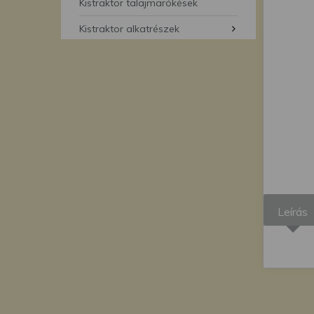
segítségével bármikor 
Kistraktor talajmarókések
Kistraktor alkatrészek
Leírás