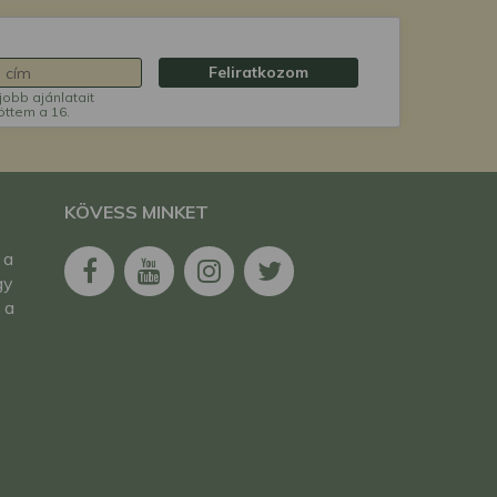
Feliratkozom
jobb ajánlatait
öttem a 16.
KÖVESS MINKET
 a
gy
 a