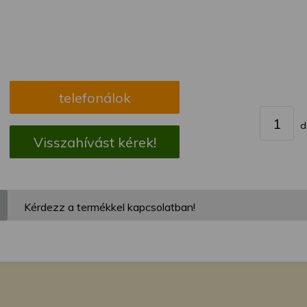
megváltoztathatja a beállításait.
telefonálok
d
Visszahívást kérek!
Kérdezz a termékkel kapcsolatban!