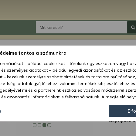
Force
védelme fontos a számunkra
nformációkat – például cookie-kat – tárolunk egy eszközön vagy ho
Ár:
11 
, és személyes adatokat – például egyedi azonosítókat és az eszköz
t – kezelünk személyre szabott hirdetések és tartalom nyújtásához,
Elérhetőség
ettségi adatok gyűjtéséhez, valamint termékek kifejlesztéséhez és
gedélyével mi és a partnereink eszközleolvasásos módszerrel szer
Szállítás:
és azonosítási információkat is felhasználhatunk. A megfelelő helyr
Szállítási m
hogy mi és a partnereink a fent leírtak szerint adatkezelést végezz
járulás megadása vagy elutasítása előtt részletesebb információkh
Cikkszám:
s
Elf
llításait. Felhívjuk figyelmét, hogy személyes adatainak bizonyos 
Géptípusok:
az Ön hozzájárulása, de jogában áll tiltakozni az ilyen jellegű adatke
 a weboldalra érvényesek. Erre a webhelyre visszatérve vagy az ada