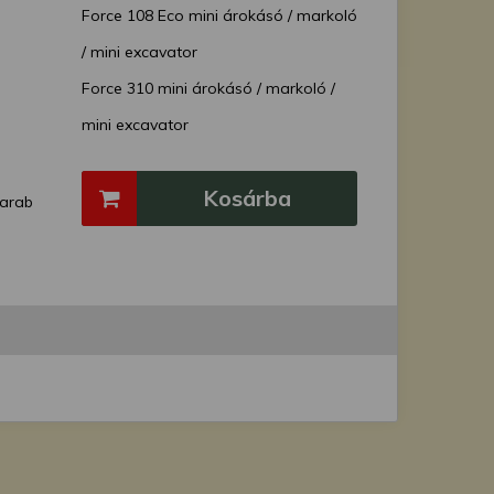
Force 108 Eco mini árokásó / markoló
/ mini excavator
Force 310 mini árokásó / markoló /
mini excavator
Force 110 mini árokásó / markoló /
Kosárba
mini excavator
arab
Force 110 Ex mini árokásó / markoló /
mini excavator