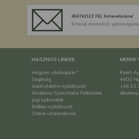
IRATKOZZ FEL hírlevelünkre!
Értesülj akcióinkról, újdonságaink
HASZNOS LINKEK
MERRE
Hogyan vásároljunk?
Kelet-Ag
Segítség
4400 Nyí
Adatvédelmi nyilatkozat
+36 21 
Általános Szerződési Feltételek
alkatres
Jogi tudnivalók
Elállási nyilatkozat
Online vitarendezés