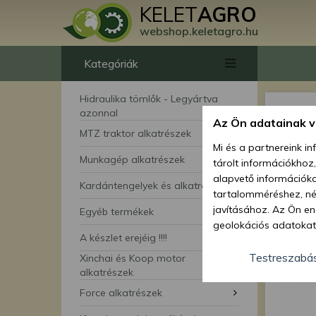
KELET
AGRO
webshop.keletagro.hu
Kategóriák
Hidraulika tömlők - Legyártva
azonnal
Az Ön adatainak 
MTZ traktor alkatrészek
Mi és a partnereink i
Munkagép alkatrészek
tárolt információkhoz
alapvető információka
Kardántengelyek és alkatrészei
tartalomméréshez, néz
javításához. Az Ön en
Egyéb termékek
geolokációs adatokat 
A készlet erejéig !!!!
hozzájárulhat ahhoz, 
lehetőségként a hozzá
Testreszabá
Xinchai és Koop motor
megváltoztathatja beá
alkatrészek
feltétlenül szükséges 
Force alkatrészek
beállításai csak erre