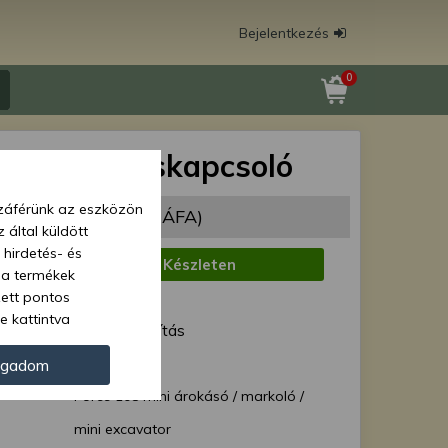
Bejelentkezés
0
 108 gyújtáskapcsoló
zzáférünk az eszközön
985 Ft
(9 437 Ft + ÁFA)
 által küldött
 hirdetés- és
:
Készleten
 a termékek
zett pontos
1 munkanap
e kattintva
ód:
Normál szállítás
ünk. Másik
oz juthat, és
Force 37509
ogadom
kezeléséhez nem
Force 108 mini árokásó / markoló /
zelés ellen. A
tvédelmi szabályzatunk
mini excavator