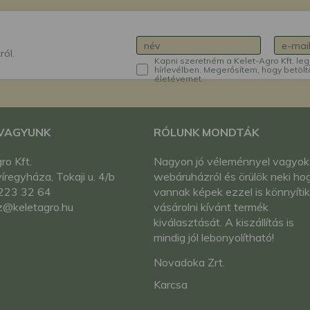
ról.
Kapni szeretném a Kelet-Agro Kft. leg
hírlevélben. Megerősítem, hogy betölt
életévemet.
 VAGYUNK
RÓLUNK MONDTÁK
ro Kft.
Nagyon jó véleménnyel vagyok
regyháza, Tokaji u. 4/b
webáruházról és örülök neki ho
223 32 64
vannak képek ezzel is könnyítik
z@keletagro.hu
vásárolni kívánt termék
kiválasztását. A kiszállítás is
mindig jól lebonyolítható!
Novadoka Zrt.
Karcsa