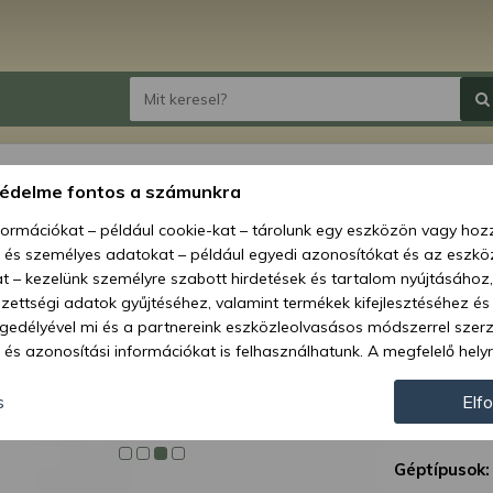
Force
védelme fontos a számunkra
155m
nformációkat – például cookie-kat – tárolunk egy eszközön vagy ho
, és személyes adatokat – például egyedi azonosítókat és az eszköz
Ár:
8 4
t – kezelünk személyre szabott hirdetések és tartalom nyújtásához,
ettségi adatok gyűjtéséhez, valamint termékek kifejlesztéséhez és
Elérhetőség
gedélyével mi és a partnereink eszközleolvasásos módszerrel szer
és azonosítási információkat is felhasználhatunk. A megfelelő helyr
Szállítás:
hogy mi és a partnereink a fent leírtak szerint adatkezelést végezz
Szállítási m
járulás megadása vagy elutasítása előtt részletesebb információkh
s
Elf
llításait. Felhívjuk figyelmét, hogy személyes adatainak bizonyos 
Cikkszám:
az Ön hozzájárulása, de jogában áll tiltakozni az ilyen jellegű adatke
Géptípusok:
 a weboldalra érvényesek. Erre a webhelyre visszatérve vagy az ada