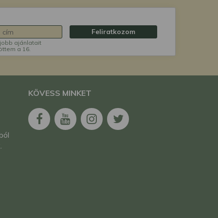
Feliratkozom
jobb ajánlatait
öttem a 16.
KÖVESS MINKET
ból
.