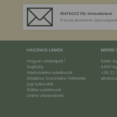
IRATKOZZ FEL hírlevelünkre!
Értesülj akcióinkról, újdonságaink
HASZNOS LINKEK
MERRE
Hogyan vásároljunk?
Kelet-Ag
Segítség
4400 Nyí
Adatvédelmi nyilatkozat
+36 21 
Általános Szerződési Feltételek
alkatres
Jogi tudnivalók
Elállási nyilatkozat
Online vitarendezés