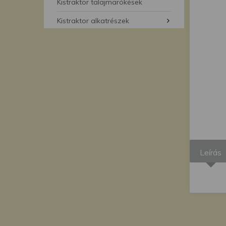
segítségével bármikor 
Kistraktor talajmarókések
Kistraktor alkatrészek
Leírás