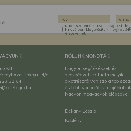
ról.
Kapni szeretném a Kelet-Agro Kft. leg
hírlevélben. Megerősítem, hogy betölt
életévemet.
 VAGYUNK
RÓLUNK MONDTÁK
ro Kft.
Nagyon segítőkészek és
regyháza, Tokaji u. 4/b
szakképzettek.Tudta melyik
223 32 64
alkatrészről van szó a töb száz
z@keletagro.hu
és több variációt is felajánlottak
Nagyon megvagyok elégedve!
Dékány László
Köblény