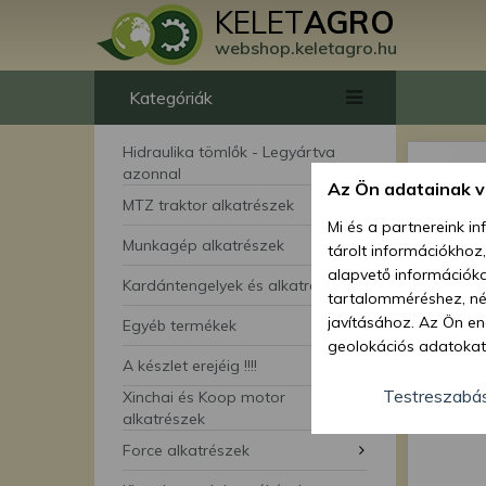
KELET
AGRO
webshop.keletagro.hu
Kategóriák
Hidraulika tömlők - Legyártva
azonnal
Az Ön adatainak 
MTZ traktor alkatrészek
Mi és a partnereink i
Munkagép alkatrészek
tárolt információkhoz
alapvető információka
Kardántengelyek és alkatrészei
tartalomméréshez, néz
javításához. Az Ön en
Egyéb termékek
geolokációs adatokat 
A készlet erejéig !!!!
hozzájárulhat ahhoz, 
lehetőségként a hozzá
Testreszabá
Xinchai és Koop motor
megváltoztathatja beá
alkatrészek
feltétlenül szükséges 
Force alkatrészek
beállításai csak erre