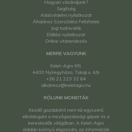
Hogyan vásároljunk?
Segítség
Adatvédelmi nyilatkozat
Általános Szerződési Feltételek
Jogi tudnivalók
Elállási nyilatkozat
Online vitarendezés
MERRE VAGYUNK
Kelet-Agro Kft.
4400 Nyíregyháza, Tokaji u. 4/b
+36 21 223 32 64
alkatresz@keletagro.hu
RÓLUNK MONDTÁK
Kezdő gazdaként nem túl egyszerű
elboldogulni a mezőgazdasági gépek és a
kereskedők világában. A Kelet-Agro
oldalán könnyű eligazodni, az információk