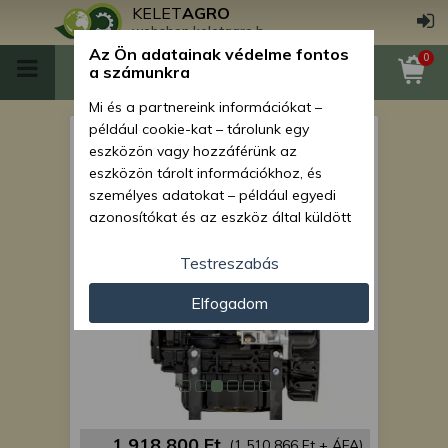
KELET
AGRO
webshop.keletagro.hu
Az Ön adatainak védelme fontos
0
a számunkra
Mi és a partnereink információkat –
például cookie-kat – tárolunk egy
Force 310 motor komplett,
eszközön vagy hozzáférünk az
Yanmar 3TNV74F-SPSY
eszközön tárolt információkhoz, és
személyes adatokat – például egyedi
azonosítókat és az eszköz által küldött
alapvető információkat – kezelünk
személyre szabott hirdetések és
Testreszabás
tartalom nyújtásához, hirdetés- és
Elfogadom
tartalomméréshez, nézettségi adatok
gyűjtéséhez, valamint termékek
kifejlesztéséhez és a termékek
javításához. Az Ön engedélyével mi és a
partnereink eszközleolvasásos
módszerrel szerzett pontos geolokációs
adatokat és azonosítási információkat
1 918 800 Ft
(1 510 866 Ft + ÁFA)