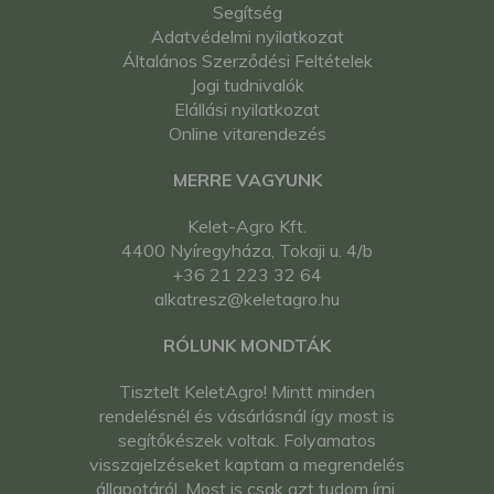
Segítség
Adatvédelmi nyilatkozat
Általános Szerződési Feltételek
Jogi tudnivalók
Elállási nyilatkozat
Online vitarendezés
MERRE VAGYUNK
Kelet-Agro Kft.
4400 Nyíregyháza, Tokaji u. 4/b
+36 21 223 32 64
alkatresz@keletagro.hu
RÓLUNK MONDTÁK
Tisztelt KeletAgro! Mintt minden
rendelésnél és vásárlásnál így most is
segítőkészek voltak. Folyamatos
visszajelzéseket kaptam a megrendelés
állapotáról. Most is csak azt tudom írni,