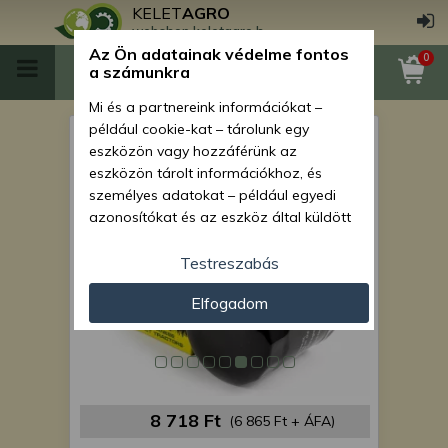
KELET
AGRO
webshop.keletagro.hu
Az Ön adatainak védelme fontos
0
a számunkra
Mi és a partnereink információkat –
például cookie-kat – tárolunk egy
Hinomoto E204 szűrőkészlet
eszközön vagy hozzáférünk az
eszközön tárolt információkhoz, és
személyes adatokat – például egyedi
azonosítókat és az eszköz által küldött
alapvető információkat – kezelünk
személyre szabott hirdetések és
Testreszabás
tartalom nyújtásához, hirdetés- és
Elfogadom
tartalomméréshez, nézettségi adatok
gyűjtéséhez, valamint termékek
kifejlesztéséhez és a termékek
javításához. Az Ön engedélyével mi és a
partnereink eszközleolvasásos
módszerrel szerzett pontos geolokációs
8 718 Ft
(6 865 Ft + ÁFA)
adatokat és azonosítási információkat