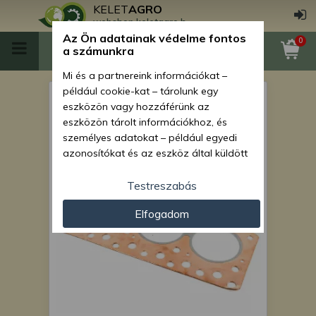
KELET
AGRO
webshop.keletagro.hu
Az Ön adatainak védelme fontos
0
a számunkra
Mi és a partnereink információkat –
például cookie-kat – tárolunk egy
Hengerfejtömítés Iseki
eszközön vagy hozzáférünk az
TL2101F típusú japán
eszközön tárolt információkhoz, és
személyes adatokat – például egyedi
kistraktorhoz
azonosítókat és az eszköz által küldött
alapvető információkat – kezelünk
személyre szabott hirdetések és
Testreszabás
tartalom nyújtásához, hirdetés- és
Elfogadom
tartalomméréshez, nézettségi adatok
gyűjtéséhez, valamint termékek
kifejlesztéséhez és a termékek
javításához. Az Ön engedélyével mi és a
partnereink eszközleolvasásos
módszerrel szerzett pontos geolokációs
adatokat és azonosítási információkat