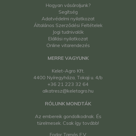
Hogyan vásároljunk?
Segítség
Adatvédelmi nyilatkozat
Általános Szerződési Feltételek
Jogi tudnivalók
Elállási nyilatkozat
Online vitarendezés
MERRE VAGYUNK
Kelet-Agro Kft.
4400 Nyíregyháza, Tokaji u. 4/b
+36 21 223 32 64
alkatresz@keletagro.hu
RÓLUNK MONDTÁK
Az embereik gondolkodnak. És
türelmesek. Csak így tovább!
Fodor Tamás E.V.