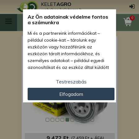
KELET
AGRO
webshop.keletagro.hu
Az Ön adatainak védelme fontos
0
a számunkra
Mi és a partnereink információkat –
például cookie-kat – tárolunk egy
Mitsubishi MT2201D
eszközön vagy hozzáférünk az
szűrőkészlet
eszközön tárolt információkhoz, és
személyes adatokat – például egyedi
azonosítókat és az eszköz által küldött
alapvető információkat – kezelünk
személyre szabott hirdetések és
Testreszabás
tartalom nyújtásához, hirdetés- és
Elfogadom
tartalomméréshez, nézettségi adatok
gyűjtéséhez, valamint termékek
kifejlesztéséhez és a termékek
javításához. Az Ön engedélyével mi és a
partnereink eszközleolvasásos
módszerrel szerzett pontos geolokációs
adatokat és azonosítási információkat
9 472 Ft
(7 459 Ft + ÁFA)