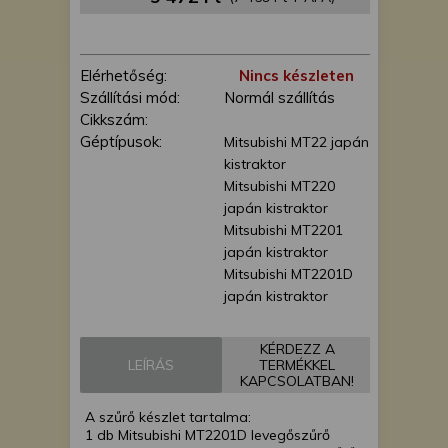
is felhasználhatunk. A megfelelő helyre
kattintva hozzájárulhat ahhoz, hogy mi
és a partnereink a fent leírtak szerint
Elérhetőség:
Nincs készleten
adatkezelést végezzünk. Másik
Szállítási mód:
Normál szállítás
lehetőségként a hozzájárulás
Cikkszám:
megadása vagy elutasítása előtt
Géptípusok:
Mitsubishi MT22 japán
részletesebb információkhoz juthat, és
kistraktor
megváltoztathatja beállításait. Felhívjuk
Mitsubishi MT220
figyelmét, hogy személyes adatainak
japán kistraktor
bizonyos kezeléséhez nem feltétlenül
Mitsubishi MT2201
szükséges az Ön hozzájárulása, de
japán kistraktor
jogában áll tiltakozni az ilyen jellegű
Mitsubishi MT2201D
adatkezelés ellen. A beállításai csak erre
japán kistraktor
a weboldalra érvényesek. Erre a
webhelyre visszatérve vagy az
adatvédelmi szabályzatunk segítségével
KÉRDEZZ A
bármikor megváltoztathatja a
LEÍRÁS
TERMÉKKEL
KAPCSOLATBAN!
beállításait.
A szűrő készlet tartalma:
1 db Mitsubishi MT2201D levegőszűrő