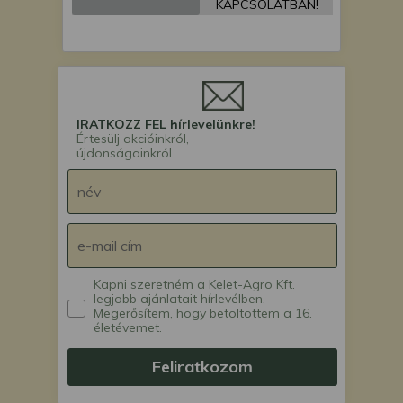
Mitsubishi MT2001DX
KAPCSOLATBAN!
japán kistraktor
Mitsubishi MT21 japán
kistraktor
Mitsubishi MT21D
japán kistraktor
Mitsubishi MT22 japán
IRATKOZZ FEL hírlevelünkre!
Értesülj akcióinkról,
kistraktor
újdonságainkról.
Mitsubishi MT2201
japán kistraktor
Mitsubishi MT2201D
japán kistraktor
Mitsubishi MT22D
japán kistraktor
Mitsubishi MT23 japán
Kapni szeretném a Kelet-Agro Kft.
legjobb ajánlatait hírlevélben.
kistraktor
Megerősítem, hogy betöltöttem a 16.
Mitsubishi MT23D
életévemet.
japán kistraktor
Mitsubishi MT24 japán
Feliratkozom
kistraktor
Mitsubishi MT24D