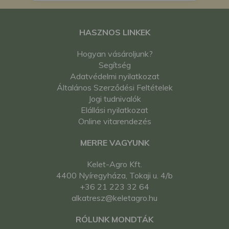
japán kistraktor
Mitsubishi MT25 japán
kistraktor
HASZNOS LINKEK
Mitsubishi MT2501
Hogyan vásároljunk?
japán kistraktor
Segítség
Mitsubishi MT2501D
Adatvédelmi nyilatkozat
japán kistraktor
Általános Szerződési Feltételek
Mitsubishi MT25D
Jogi tudnivalók
japán kistraktor
Elállási nyilatkozat
Mitsubishi MT26 japán
Online vitarendezés
kistraktor
Mitsubishi MT26D
MERRE VAGYUNK
japán kistraktor
Mitsubishi MTX28
Kelet-Agro Kft.
japán kistraktor
4400 Nyíregyháza, Tokaji u. 4/b
Yanmar YH800-S
+36 21 223 32 64
japán kistraktor
alkatresz@keletagro.hu
Yanmar YHC-800
japán kistraktor
RÓLUNK MONDTÁK
Yanmar YHS800