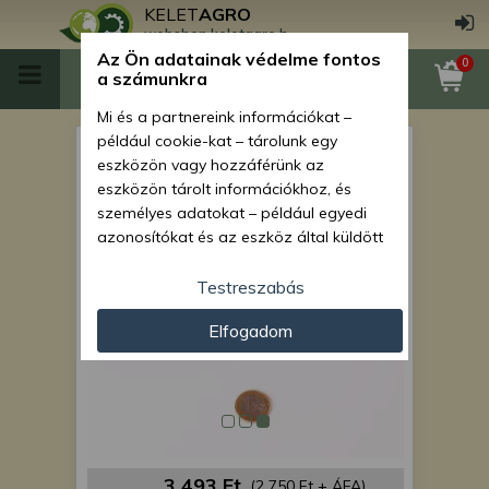
KELET
AGRO
webshop.keletagro.hu
Az Ön adatainak védelme fontos
0
a számunkra
Mi és a partnereink információkat –
például cookie-kat – tárolunk egy
üzemanyagszűrő japán
eszközön vagy hozzáférünk az
kistraktorokhoz KA-F109
eszközön tárolt információkhoz, és
személyes adatokat – például egyedi
azonosítókat és az eszköz által küldött
alapvető információkat – kezelünk
személyre szabott hirdetések és
Testreszabás
tartalom nyújtásához, hirdetés- és
Elfogadom
tartalomméréshez, nézettségi adatok
gyűjtéséhez, valamint termékek
kifejlesztéséhez és a termékek
javításához. Az Ön engedélyével mi és a
partnereink eszközleolvasásos
módszerrel szerzett pontos geolokációs
adatokat és azonosítási információkat
3 493 Ft
(2 750 Ft + ÁFA)