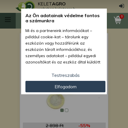
KELET
AGRO
webshop.keletagro.hu
Az Ön adatainak védelme fontos
0
a számunkra
Mi és a partnereink információkat –
például cookie-kat – tárolunk egy
Jobbos anya Monosem
eszközön vagy hozzáférünk az
vetőgépekhez
eszközön tárolt információkhoz, és
személyes adatokat – például egyedi
azonosítókat és az eszköz által küldött
alapvető információkat – kezelünk
személyre szabott hirdetések és
Testreszabás
tartalom nyújtásához, hirdetés- és
Elfogadom
tartalomméréshez, nézettségi adatok
gyűjtéséhez, valamint termékek
kifejlesztéséhez és a termékek
javításához. Az Ön engedélyével mi és a
partnereink eszközleolvasásos
módszerrel szerzett pontos geolokációs
adatokat és azonosítási információkat
2 898 Ft
-55%