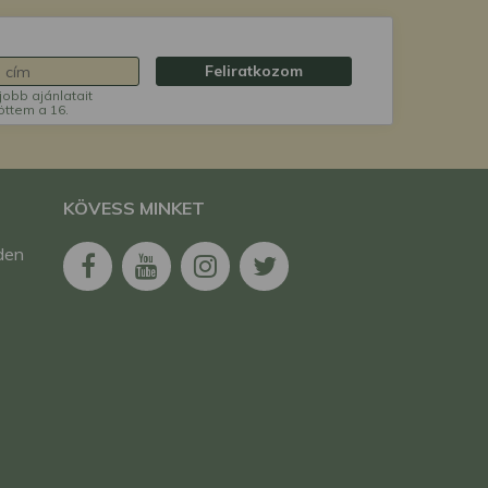
Feliratkozom
jobb ajánlatait
öttem a 16.
KÖVESS MINKET
den