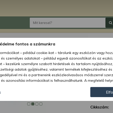
tömör
védelme fontos a számunkra
nformációkat – például cookie-kat – tárolunk egy eszközön vagy ho
Ár:
3 686
, és személyes adatokat – például egyedi azonosítókat és az eszköz
1 6
t – kezelünk személyre szabott hirdetések és tartalom nyújtásához,
ettségi adatok gyűjtéséhez, valamint termékek kifejlesztéséhez és
Elérhetőség
gedélyével mi és a partnereink eszközleolvasásos módszerrel szer
és azonosítási információkat is felhasználhatunk. A megfelelő helyr
Szállítás:
hogy mi és a partnereink a fent leírtak szerint adatkezelést végezz
Szállítási m
járulás megadása vagy elutasítása előtt részletesebb információkh
s
Elf
llításait. Felhívjuk figyelmét, hogy személyes adatainak bizonyos 
Garancia:
az Ön hozzájárulása, de jogában áll tiltakozni az ilyen jellegű adatke
Cikkszám:
 a weboldalra érvényesek. Erre a webhelyre visszatérve vagy az ada