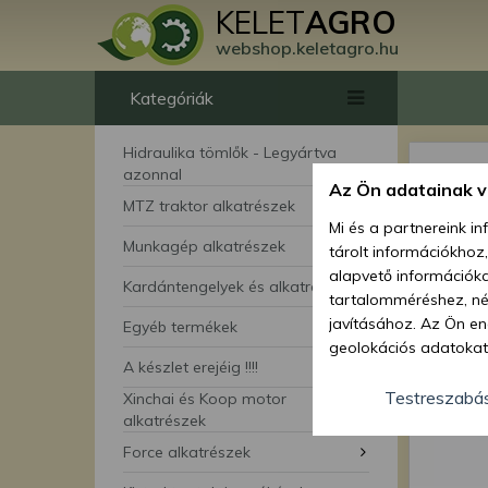
KELET
AGRO
webshop.keletagro.hu
Kategóriák
Hidraulika tömlők - Legyártva
azonnal
Az Ön adatainak 
MTZ traktor alkatrészek
Mi és a partnereink i
Munkagép alkatrészek
tárolt információkhoz
alapvető információka
Kardántengelyek és alkatrészei
tartalomméréshez, néz
javításához. Az Ön en
Egyéb termékek
geolokációs adatokat 
A készlet erejéig !!!!
hozzájárulhat ahhoz, 
lehetőségként a hozzá
Testreszabá
Xinchai és Koop motor
megváltoztathatja beá
alkatrészek
feltétlenül szükséges 
Force alkatrészek
beállításai csak erre