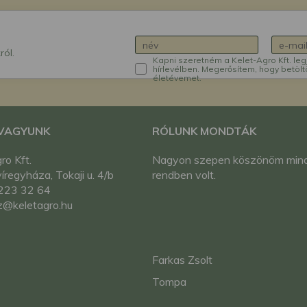
ról.
Kapni szeretném a Kelet-Agro Kft. leg
hírlevélben. Megerősítem, hogy betölt
életévemet.
 VAGYUNK
RÓLUNK MONDTÁK
ro Kft.
Nagyon szepen köszönöm min
regyháza, Tokaji u. 4/b
rendben volt.
223 32 64
z@keletagro.hu
Farkas Zsolt
Tompa