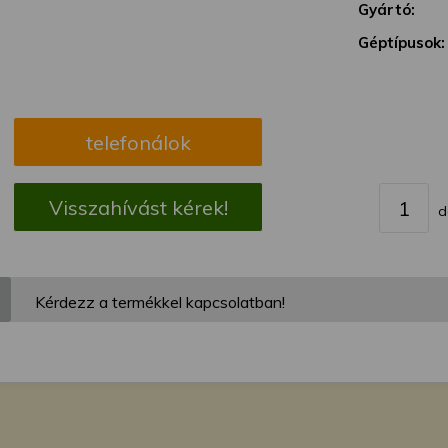
megváltoztathatja a beállításait.
Gyártó:
Géptípusok:
telefonálok
Visszahívást kérek!
d
Kérdezz a termékkel kapcsolatban!