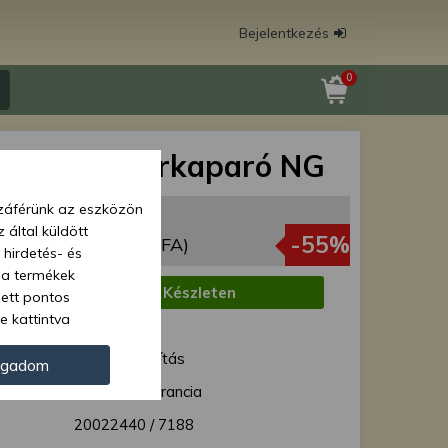
Bejelentkezés
0
ítőkerék sárkaparó NG
zzáférünk az eszközön
 Ft
 által küldött
59 Ft
-55%
(1 306 Ft + ÁFA)
 hirdetés- és
 a termékek
:
Készleten
zett pontos
e kattintva
1 munkanap
ünk. Másik
ód:
Normál szállítás
oz juthat, és
ogadom
kezeléséhez nem
12 hónap garancia
zelés ellen. A
20022440 / 7188
tvédelmi szabályzatunk