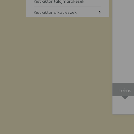
segítségével bármikor 
Kistraktor talajmarókések
Kistraktor alkatrészek
Leírás