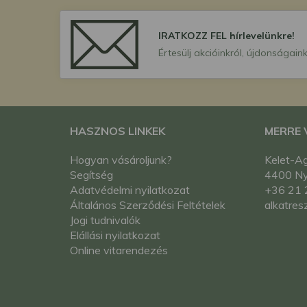
IRATKOZZ FEL hírlevelünkre!
Értesülj akcióinkról, újdonságaink
HASZNOS LINKEK
MERRE
Hogyan vásároljunk?
Kelet-Ag
Segítség
4400 Nyí
Adatvédelmi nyilatkozat
+36 21 
Általános Szerződési Feltételek
alkatres
Jogi tudnivalók
Elállási nyilatkozat
Online vitarendezés