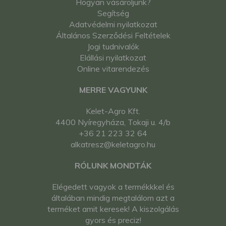
Hogyan vásároljunk?
Segítség
Adatvédelmi nyilatkozat
Általános Szerződési Feltételek
Jogi tudnivalók
Elállási nyilatkozat
Online vitarendezés
MERRE VAGYUNK
Kelet-Agro Kft.
4400 Nyíregyháza, Tokaji u. 4/b
+36 21 223 32 64
alkatresz@keletagro.hu
RÓLUNK MONDTÁK
Elégedett vagyok a termékkkel és
általában mindig megtalálom azt a
terméket amit keresek! A kiszolgálás
gyors és preciz!