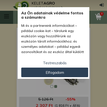
KELET
AGRO
webshop.keletagro.hu
Az Ön adatainak védelme fontos
0
a számunkra
Mi és a partnereink információkat –
például cookie-kat – tárolunk egy
meghajtólánc SCD (köz)
eszközön vagy hozzáférünk az
eszközön tárolt információkhoz, és
személyes adatokat – például egyedi
azonosítókat és az eszköz által küldött
alapvető információkat – kezelünk
személyre szabott hirdetések és
Testreszabás
tartalom nyújtásához, hirdetés- és
Elfogadom
tartalomméréshez, nézettségi adatok
gyűjtéséhez, valamint termékek
kifejlesztéséhez és a termékek
javításához. Az Ön engedélyével mi és a
partnereink eszközleolvasásos
5 126 Ft
-55%
módszerrel szerzett pontos geolokációs
adatokat és azonosítási információkat
2 307 Ft
(1 816 Ft + ÁFA)