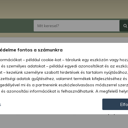
Henger
védelme fontos a számunkra
SD2200
nformációkat – például cookie-kat – tárolunk egy eszközön vagy ho
, és személyes adatokat – például egyedi azonosítókat és az eszköz
Ár:
13 
t – kezelünk személyre szabott hirdetések és tartalom nyújtásához,
ettségi adatok gyűjtéséhez, valamint termékek kifejlesztéséhez és
Elérhetőség
gedélyével mi és a partnereink eszközleolvasásos módszerrel szer
és azonosítási információkat is felhasználhatunk. A megfelelő helyr
Szállítási m
hogy mi és a partnereink a fent leírtak szerint adatkezelést végezz
Cikkszám:
járulás megadása vagy elutasítása előtt részletesebb információkh
s
Elf
llításait. Felhívjuk figyelmét, hogy személyes adatainak bizonyos 
Géptípusok:
az Ön hozzájárulása, de jogában áll tiltakozni az ilyen jellegű adatke
 a weboldalra érvényesek. Erre a webhelyre visszatérve vagy az ada