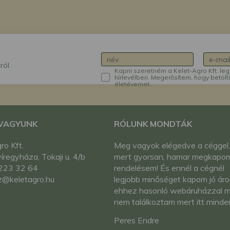
ról.
Kapni szeretném a Kelet-Agro Kft. leg
hírlevélben. Megerősítem, hogy betölt
életévemet.
 VAGYUNK
RÓLUNK MONDTÁK
ro Kft.
Meg vagyok elégedve a céggel,
regyháza, Tokaji u. 4/b
mert gyorsan, hamar megkapo
223 32 64
rendelésem! És ennél a cégnél
z@keletagro.hu
legjobb minőséget kapom jó áro
ehhez hasonló webáruházzal 
nem találkoztam mert itt minde
megtalálok!
Peres Endre