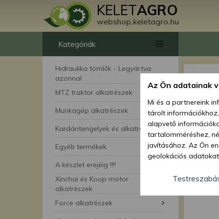
KELET
AGRO
webshop.keletagro.hu
Kategóriák
Hidraulika tömlők - Legyártva
azonnal
Az Ön adatainak 
MTZ traktor alkatrészek
Mi és a partnereink i
Munkagép alkatrészek
tárolt információkhoz
alapvető információka
Kardántengelyek és alkatrészei
tartalomméréshez, néz
javításához. Az Ön en
Egyéb termékek
geolokációs adatokat 
A készlet erejéig !!!!
hozzájárulhat ahhoz, 
lehetőségként a hozzá
Testreszabá
Xinchai és Koop motor
megváltoztathatja beá
alkatrészek
feltétlenül szükséges 
Force alkatrészek
beállításai csak erre