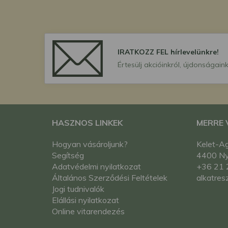
IRATKOZZ FEL hírlevelünkre!
Értesülj akcióinkról, újdonságaink
HASZNOS LINKEK
MERRE
Hogyan vásároljunk?
Kelet-Ag
Segítség
4400 Nyí
Adatvédelmi nyilatkozat
+36 21 
Általános Szerződési Feltételek
alkatres
Jogi tudnivalók
Elállási nyilatkozat
Online vitarendezés