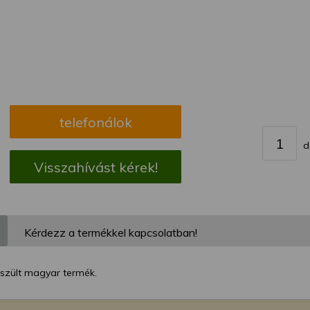
megváltoztathatja a beállításait.
telefonálok
d
Visszahívást kérek!
Kérdezz a termékkel kapcsolatban!
észült magyar termék.