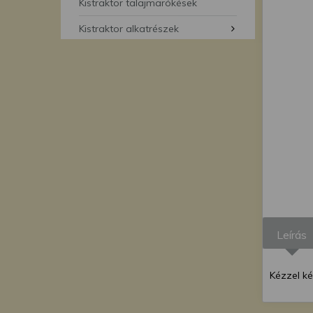
segítségével bármikor 
Kistraktor talajmarókések
Kistraktor alkatrészek
Leírás
Kézzel k