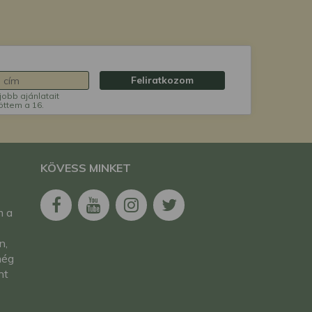
Feliratkozom
jobb ajánlatait
öttem a 16.
KÖVESS MINKET
m a
n,
még
nt