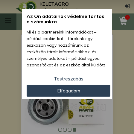
KELET
AGRO
webshop.keletagro.hu
Az Ön adatainak védelme fontos
0
a számunkra
Mi és a partnereink információkat –
például cookie-kat – tárolunk egy
motorolajszűrő japán
eszközön vagy hozzáférünk az
kistraktorokhoz KA-O138 10
eszközön tárolt információkhoz, és
személyes adatokat – például egyedi
db-os csomag, SZUPER
azonosítókat és az eszköz által küldött
ÁRON!
alapvető információkat – kezelünk
személyre szabott hirdetések és
Testreszabás
tartalom nyújtásához, hirdetés- és
Elfogadom
tartalomméréshez, nézettségi adatok
gyűjtéséhez, valamint termékek
kifejlesztéséhez és a termékek
javításához. Az Ön engedélyével mi és a
partnereink eszközleolvasásos
módszerrel szerzett pontos geolokációs
adatokat és azonosítási információkat