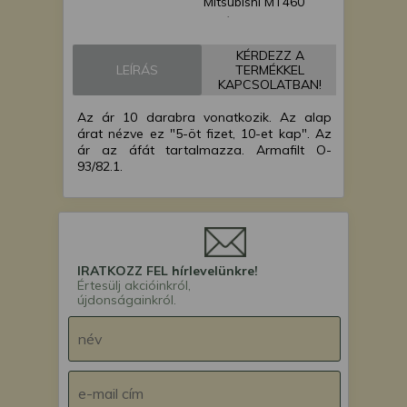
Mitsubishi MT460
japán kistraktor
Mitsubishi MT460E
KÉRDEZZ A
japán kistraktor
LEÍRÁS
TERMÉKKEL
Mitsubishi MT468
KAPCSOLATBAN!
japán kistraktor
Az ár 10 darabra vonatkozik. Az alap
Yanmar EF224 japán
árat nézve ez "5-öt fizet, 10-et kap". Az
kistraktor
ár az áfát tartalmazza. Armafilt O-
Yanmar F17 japán
93/82.1.
kistraktor
Yanmar F17D japán
kistraktor
Yanmar F18 japán
kistraktor
IRATKOZZ FEL hírlevelünkre!
Yanmar F18D japán
Értesülj akcióinkról,
újdonságainkról.
kistraktor
Yanmar F195D japán
kistraktor
Yanmar F20 japán
kistraktor
Yanmar F20D japán