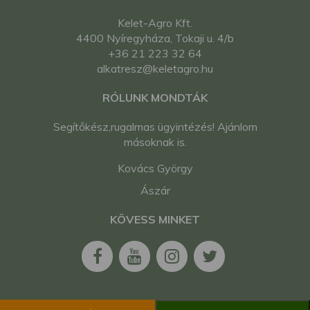
japán kistraktor
Yanmar FF245D
Kelet-Agro Kft.
japán kistraktor
4400 Nyíregyháza, Tokaji u. 4/b
Yanmar FV-230D
+36 21 223 32 64
japán kistraktor
alkatresz@keletagro.hu
Yanmar FX165D
RÓLUNK MONDTÁK
japán kistraktor
Yanmar FX16D japán
Segítőkész,rugalmas ügyintézés! Ajánlom
kistraktor
másoknak is.
Yanmar FX17 japán
kistraktor
Kovács György
Yanmar FX17D japán
kistraktor
Ászár
Yanmar FX18D japán
KÖVESS MINKET
kistraktor
Yanmar FX195D
japán kistraktor
Yanmar FX20D japán
kistraktor
Yanmar FX215D