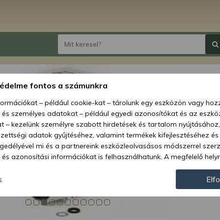
Yanma
védelme fontos a számunkra
nformációkat – például cookie-kat – tárolunk egy eszközön vagy ho
Ár:
7 4
, és személyes adatokat – például egyedi azonosítókat és az eszköz
t – kezelünk személyre szabott hirdetések és tartalom nyújtásához,
Elérhetőség
ettségi adatok gyűjtéséhez, valamint termékek kifejlesztéséhez és
gedélyével mi és a partnereink eszközleolvasásos módszerrel szer
Szállítási m
és azonosítási információkat is felhasználhatunk. A megfelelő helyr
Cikkszám:
hogy mi és a partnereink a fent leírtak szerint adatkezelést végezz
járulás megadása vagy elutasítása előtt részletesebb információkh
s
Elf
Géptípusok:
llításait. Felhívjuk figyelmét, hogy személyes adatainak bizonyos 
az Ön hozzájárulása, de jogában áll tiltakozni az ilyen jellegű adatke
 a weboldalra érvényesek. Erre a webhelyre visszatérve vagy az ada