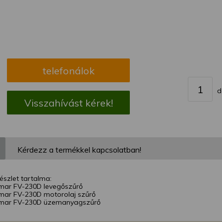
megváltoztathatja a beállításait.
telefonálok
d
Visszahívást kérek!
Kérdezz a termékkel kapcsolatban!
észlet tartalma:
mar FV-230D levegőszűrő
mar FV-230D motorolaj szűrő
nmar FV-230D üzemanyagszűrő