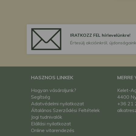
IRATKOZZ FEL hírlevelünkre!
Értesülj akcióinkról, újdonságaink
HASZNOS LINKEK
MERRE
Hogyan vásároljunk?
Kelet-Ag
Segítség
4400 Nyí
Adatvédelmi nyilatkozat
+36 21 
Általános Szerződési Feltételek
alkatres
Jogi tudnivalók
Elállási nyilatkozat
Online vitarendezés