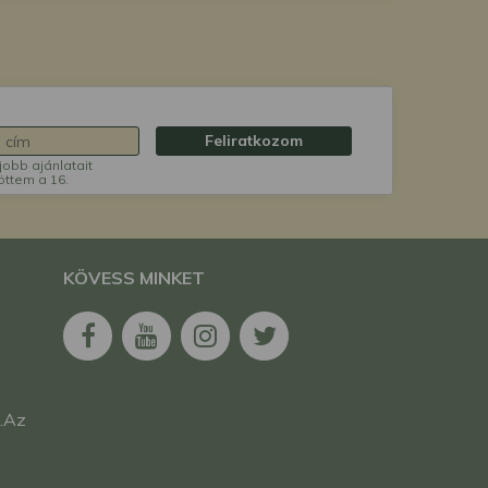
Feliratkozom
jobb ajánlatait
öttem a 16.
KÖVESS MINKET
i.Az