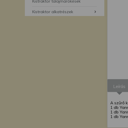
segítségével bármikor 
Kistraktor talajmarókések
Kistraktor alkatrészek
Leírás
A szűrő k
1 db Yan
1 db Yan
1 db Ya