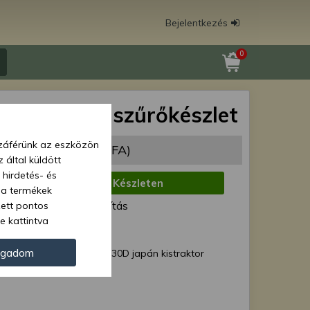
Bejelentkezés
0
r FV-230D szűrőkészlet
zzáférünk az eszközön
70 Ft
(5 882 Ft + ÁFA)
 által küldött
 hirdetés- és
:
Készleten
 a termékek
zett pontos
ód:
Normál szállítás
e kattintva
ünk. Másik
oz juthat, és
ogadom
Yanmar FV-230D japán kistraktor
kezeléséhez nem
zelés ellen. A
tvédelmi szabályzatunk