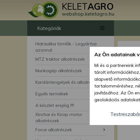
KELET
AGRO
webshop.keletagro.hu
Kategóriák
Hidraulika tömlők - Legyártva
azonnal
Az Ön adatainak 
MTZ traktor alkatrészek
Mi és a partnereink i
Munkagép alkatrészek
tárolt információkhoz
alapvető információka
Kardántengelyek és alkatrészei
tartalomméréshez, néz
javításához. Az Ön en
Egyéb termékek
geolokációs adatokat 
A készlet erejéig !!!!
hozzájárulhat ahhoz, 
lehetőségként a hozzá
Testreszabá
Xinchai és Koop motor
megváltoztathatja beá
alkatrészek
feltétlenül szükséges 
Force alkatrészek
beállításai csak erre