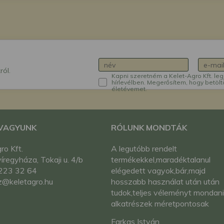
ról.
Kapni szeretném a Kelet-Agro Kft. leg
hírlevélben. Megerősítem, hogy betölt
életévemet.
 VAGYUNK
RÓLUNK MONDTÁK
ro Kft.
A legutóbb rendelt
regyháza, Tokaji u. 4/b
termékekkel,maradéktalanul
223 32 64
elégedett vagyok,bár,majd
z@keletagro.hu
hosszabb használat után után
tudok,teljes véleményt mondan
alkatrészek méretpontosak
voltak,minden alakítás, igazítás
Farkas István