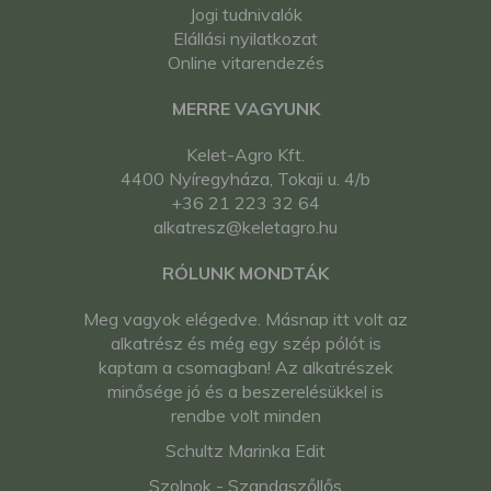
Jogi tudnivalók
Elállási nyilatkozat
Online vitarendezés
MERRE VAGYUNK
Kelet-Agro Kft.
4400 Nyíregyháza, Tokaji u. 4/b
+36 21 223 32 64
alkatresz@keletagro.hu
RÓLUNK MONDTÁK
Meg vagyok elégedve. Másnap itt volt az
alkatrész és még egy szép pólót is
kaptam a csomagban! Az alkatrészek
minősége jó és a beszerelésükkel is
rendbe volt minden
Schultz Marinka Edit
Szolnok - Szandaszőllős