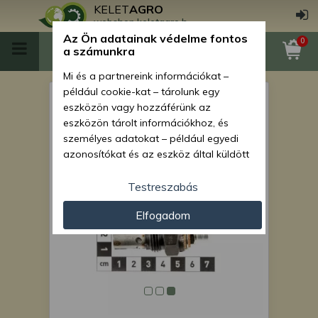
KELET
AGRO
webshop.keletagro.hu
Az Ön adatainak védelme fontos
0
a számunkra
Mi és a partnereink információkat –
például cookie-kat – tárolunk egy
Izzító gyertya japán
eszközön vagy hozzáférünk az
kistraktorhoz (Yanmar
eszközön tárolt információkhoz, és
személyes adatokat – például egyedi
YM1510)
azonosítókat és az eszköz által küldött
alapvető információkat – kezelünk
személyre szabott hirdetések és
Testreszabás
tartalom nyújtásához, hirdetés- és
Elfogadom
tartalomméréshez, nézettségi adatok
gyűjtéséhez, valamint termékek
kifejlesztéséhez és a termékek
javításához. Az Ön engedélyével mi és a
partnereink eszközleolvasásos
módszerrel szerzett pontos geolokációs
adatokat és azonosítási információkat