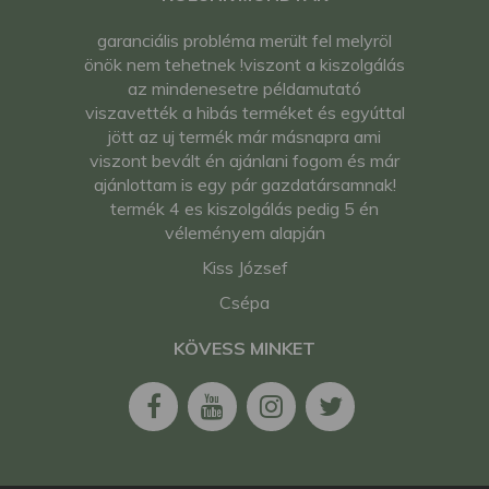
garanciális probléma merült fel melyröl
önök nem tehetnek !viszont a kiszolgálás
az mindenesetre példamutató
viszavették a hibás terméket és egyúttal
jött az uj termék már másnapra ami
viszont bevált én ajánlani fogom és már
ajánlottam is egy pár gazdatársamnak!
termék 4 es kiszolgálás pedig 5 én
véleményem alapján
Kiss József
Csépa
KÖVESS MINKET