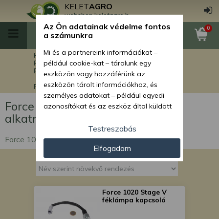
KELET
AGRO
webshop.keletagro.hu
Az Ön adatainak védelme fontos
0
a számunkra
Mi és a partnereink információkat –
Főoldal
Force alkatrészek
Force rakodók alkatrészei
például cookie-kat – tárolunk egy
Force 1020 Stage V rakodógép alkatrészek
eszközön vagy hozzáférünk az
eszközön tárolt információkhoz, és
Force 1020 Stage V elektromos alkatrészek
személyes adatokat – például egyedi
Force 1020 Stage V elektromos
azonosítókat és az eszköz által küldött
alkatrészek
alapvető információkat – kezelünk
személyre szabott hirdetések és
Testreszabás
tartalom nyújtásához, hirdetés- és
Force 1020 Stage V elektromos alkatrészek
Elfogadom
tartalomméréshez, nézettségi adatok
gyűjtéséhez, valamint termékek
kifejlesztéséhez és a termékek
javításához. Az Ön engedélyével mi és a
partnereink eszközleolvasásos
Force 1020 Stage V
féklámpa kapcsoló
módszerrel szerzett pontos geolokációs
adatokat és azonosítási információkat