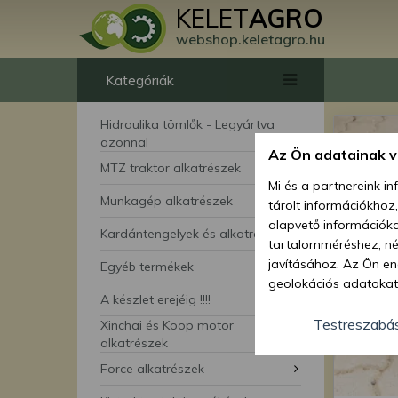
KELET
AGRO
webshop.keletagro.hu
Kategóriák
Hidraulika tömlők - Legyártva
azonnal
Az Ön adatainak 
MTZ traktor alkatrészek
Mi és a partnereink i
Munkagép alkatrészek
tárolt információkhoz
alapvető információka
Kardántengelyek és alkatrészei
tartalomméréshez, néz
javításához. Az Ön en
Egyéb termékek
geolokációs adatokat 
A készlet erejéig !!!!
hozzájárulhat ahhoz, 
lehetőségként a hozzá
Testreszabá
Xinchai és Koop motor
megváltoztathatja beá
alkatrészek
feltétlenül szükséges 
Force alkatrészek
beállításai csak erre