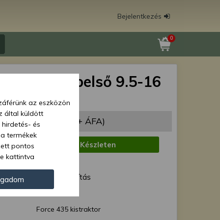
Bejelentkezés
0
 435N gumibelső 9.5-16
oz
zzáférünk az eszközön
 által küldött
335 Ft
(10 500 Ft + ÁFA)
 hirdetés- és
 a termékek
:
Készleten
zett pontos
e kattintva
1 munkanap
ünk. Másik
ód:
Normál szállítás
oz juthat, és
ogadom
kezeléséhez nem
Force 40380
zelés ellen. A
Force 435 kistraktor
tvédelmi szabályzatunk