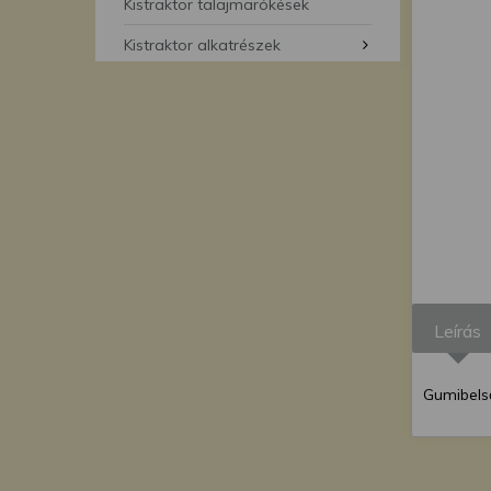
segítségével bármikor 
Kistraktor talajmarókések
Kistraktor alkatrészek
Leírás
Gumibelső