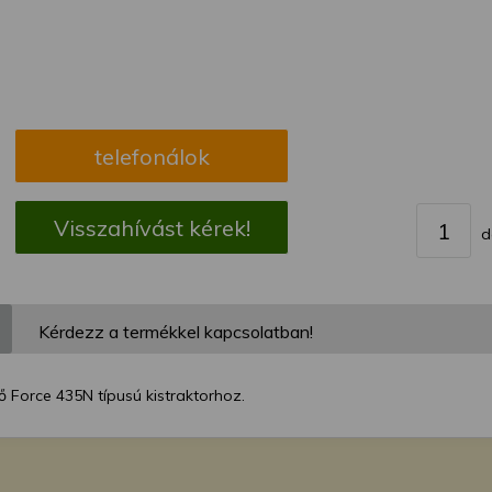
megváltoztathatja a beállításait.
telefonálok
Visszahívást kérek!
d
Kérdezz a termékkel kapcsolatban!
 Force 435N típusú kistraktorhoz.