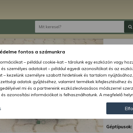
Force
védelme fontos a számunkra
gumih
nformációkat – például cookie-kat – tárolunk egy eszközön vagy ho
, és személyes adatokat – például egyedi azonosítókat és az eszköz
Ár:
13 
t – kezelünk személyre szabott hirdetések és tartalom nyújtásához,
ettségi adatok gyűjtéséhez, valamint termékek kifejlesztéséhez és
Elérhetőség
gedélyével mi és a partnereink eszközleolvasásos módszerrel szer
és azonosítási információkat is felhasználhatunk. A megfelelő helyr
Szállítás:
hogy mi és a partnereink a fent leírtak szerint adatkezelést végezz
Szállítási m
járulás megadása vagy elutasítása előtt részletesebb információkh
s
Elf
llításait. Felhívjuk figyelmét, hogy személyes adatainak bizonyos 
Cikkszám:
az Ön hozzájárulása, de jogában áll tiltakozni az ilyen jellegű adatke
Géptípusok:
 a weboldalra érvényesek. Erre a webhelyre visszatérve vagy az ada