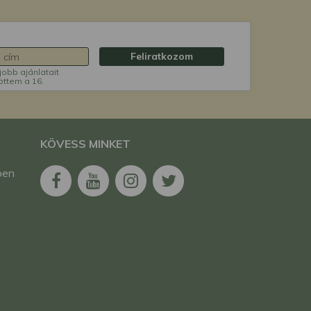
Feliratkozom
jobb ajánlatait
öttem a 16.
KÖVESS MINKET
ben