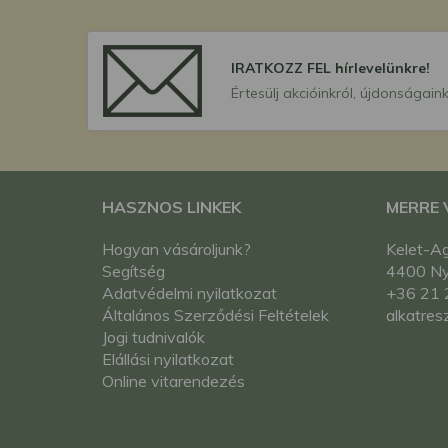
IRATKOZZ FEL hírlevelünkre!
Értesülj akcióinkról, újdonságaink
HASZNOS LINKEK
MERRE
Hogyan vásároljunk?
Kelet-Ag
Segítség
4400 Nyí
Adatvédelmi nyilatkozat
+36 21 
Általános Szerződési Feltételek
alkatres
Jogi tudnivalók
Elállási nyilatkozat
Online vitarendezés