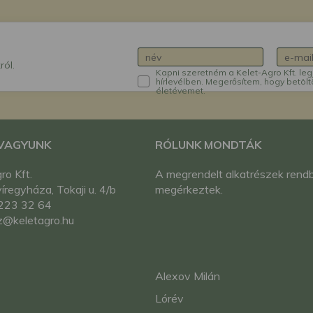
ról.
Kapni szeretném a Kelet-Agro Kft. leg
hírlevélben. Megerősítem, hogy betölt
életévemet.
 VAGYUNK
RÓLUNK MONDTÁK
ro Kft.
A megrendelt alkatrészek rend
regyháza, Tokaji u. 4/b
megérkeztek.
223 32 64
z@keletagro.hu
Alexov Milán
Lórév