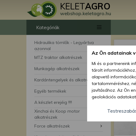
KELET
AGRO
webshop.keletagro.hu
Kategóriák
Hidraulika tömlők - Legyártva
azonnal
Az Ön adatainak 
MTZ traktor alkatrészek
Mi és a partnereink i
Munkagép alkatrészek
tárolt információkhoz
alapvető információka
Kardántengelyek és alkatrészei
tartalomméréshez, néz
javításához. Az Ön en
Egyéb termékek
geolokációs adatokat 
A készlet erejéig !!!!
hozzájárulhat ahhoz, 
lehetőségként a hozzá
Testreszabá
Xinchai és Koop motor
megváltoztathatja beá
alkatrészek
feltétlenül szükséges 
Force alkatrészek
beállításai csak erre