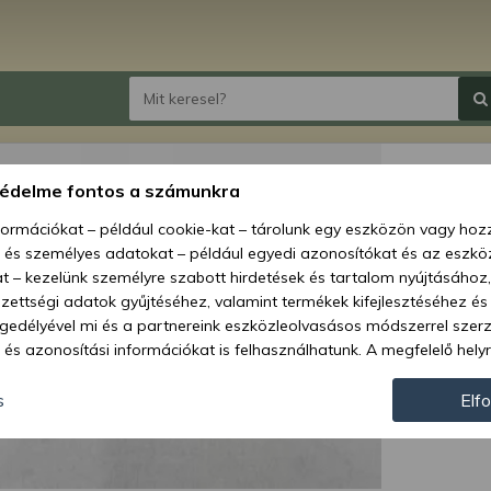
Közcs
védelme fontos a számunkra
nformációkat – például cookie-kat – tárolunk egy eszközön vagy ho
Ár:
2 1
, és személyes adatokat – például egyedi azonosítókat és az eszköz
t – kezelünk személyre szabott hirdetések és tartalom nyújtásához,
Elérhetőség
ettségi adatok gyűjtéséhez, valamint termékek kifejlesztéséhez és
gedélyével mi és a partnereink eszközleolvasásos módszerrel szer
Szállítás:
és azonosítási információkat is felhasználhatunk. A megfelelő helyr
Szállítási m
hogy mi és a partnereink a fent leírtak szerint adatkezelést végezz
járulás megadása vagy elutasítása előtt részletesebb információkh
Cikkszám:
s
Elf
llításait. Felhívjuk figyelmét, hogy személyes adatainak bizonyos 
az Ön hozzájárulása, de jogában áll tiltakozni az ilyen jellegű adatke
 a weboldalra érvényesek. Erre a webhelyre visszatérve vagy az ada