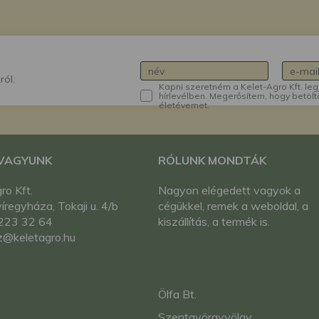
ról.
Kapni szeretném a Kelet-Agro Kft. leg
hírlevélben. Megerősítem, hogy betölt
életévemet.
 VAGYUNK
RÓLUNK MONDTÁK
ro Kft.
Nagyon elégedett vagyok a
regyháza, Tokaji u. 4/b
cégükkel, remek a weboldal, a
223 32 64
kiszállítás, a termék is.
z@keletagro.hu
Ölfa Bt.
Szentgyörgyvölgy