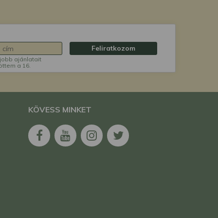
Feliratkozom
jobb ajánlatait
öttem a 16.
KÖVESS MINKET