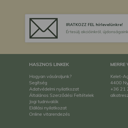
IRATKOZZ FEL hírlevelünkre!
Értesülj akcióinkról, újdonságaink
HASZNOS LINKEK
MERRE
Hogyan vásároljunk?
Kelet-Ag
Segítség
4400 Nyí
Adatvédelmi nyilatkozat
+36 21 
Általános Szerződési Feltételek
alkatres
Jogi tudnivalók
Elállási nyilatkozat
Online vitarendezés