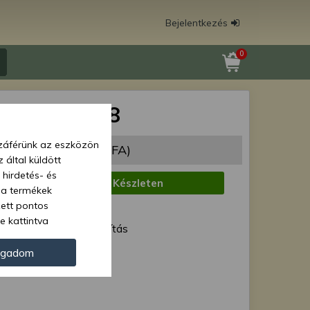
Bejelentkezés
0
avar 3/4"-18
zzáférünk az eszközön
69 Ft
(1 708 Ft + ÁFA)
 által küldött
 hirdetés- és
:
Készleten
 a termékek
zett pontos
1 munkanap
e kattintva
ód:
Normál szállítás
ünk. Másik
oz juthat, és
h3/4"-18
ogadom
kezeléséhez nem
zelés ellen. A
tvédelmi szabályzatunk