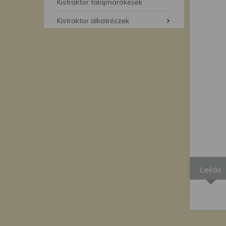
segítségével bármikor 
Kistraktor talajmarókések
Kistraktor alkatrészek
Leírás