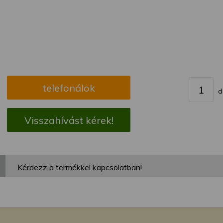
megváltoztathatja a beállításait.
telefonálok
d
Visszahívást kérek!
Kérdezz a termékkel kapcsolatban!