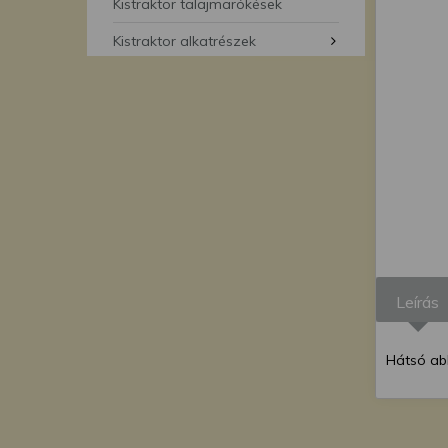
segítségével bármikor 
Kistraktor talajmarókések
Kistraktor alkatrészek
Leírás
Hátsó ab