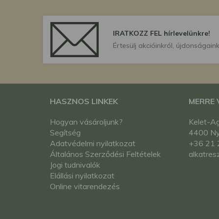
IRATKOZZ FEL hírlevelünkre!
Értesülj akcióinkról, újdonságaink
HASZNOS LINKEK
MERRE
Hogyan vásároljunk?
Kelet-Ag
Segítség
4400 Nyí
Adatvédelmi nyilatkozat
+36 21 
Általános Szerződési Feltételek
alkatres
Jogi tudnivalók
Elállási nyilatkozat
Online vitarendezés