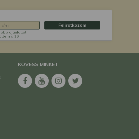
Feliratkozom
jobb ajánlatait
öttem a 16.
KÖVESS MINKET
t