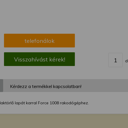
megváltoztathatja a beállításait.
telefonálok
Visszahívást kérek!
d
Kérdezz a termékkel kapcsolatban!
laktörlő lapát karral Force 1008 rakodógéphez.