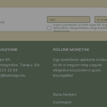
ról.
Kapni szeretném a Kelet-Agro Kft. leg
hírlevélben. Megerősítem, hogy betölt
életévemet.
 VAGYUNK
RÓLUNK MONDTÁK
ro Kft.
Egy ismerősöm ajánlotta önöke
regyháza, Tokaji u. 4/b
és én is nagyon meg vagyok
223 32 64
elégedve köszönöm a gyors
z@keletagro.hu
kiszolgálást
Bona Norbert
Esztergom