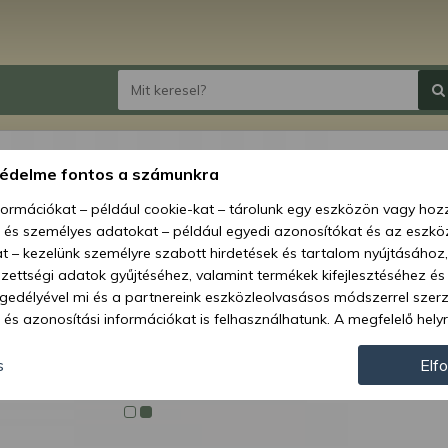
Force 
védelme fontos a számunkra
lapát,
nformációkat – például cookie-kat – tárolunk egy eszközön vagy ho
, és személyes adatokat – például egyedi azonosítókat és az eszköz
Ár:
19 
t – kezelünk személyre szabott hirdetések és tartalom nyújtásához,
ettségi adatok gyűjtéséhez, valamint termékek kifejlesztéséhez és
Elérhetőség
gedélyével mi és a partnereink eszközleolvasásos módszerrel szer
és azonosítási információkat is felhasználhatunk. A megfelelő helyr
Szállítás:
hogy mi és a partnereink a fent leírtak szerint adatkezelést végezz
Szállítási m
járulás megadása vagy elutasítása előtt részletesebb információkh
s
Elf
llításait. Felhívjuk figyelmét, hogy személyes adatainak bizonyos 
Cikkszám:
az Ön hozzájárulása, de jogában áll tiltakozni az ilyen jellegű adatke
 a weboldalra érvényesek. Erre a webhelyre visszatérve vagy az ada