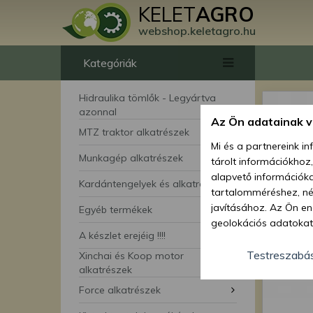
KELET
AGRO
webshop.keletagro.hu
Kategóriák
Hidraulika tömlők - Legyártva
azonnal
Az Ön adatainak 
MTZ traktor alkatrészek
Mi és a partnereink i
Munkagép alkatrészek
tárolt információkhoz
alapvető információka
Kardántengelyek és alkatrészei
tartalomméréshez, néz
javításához. Az Ön en
Egyéb termékek
geolokációs adatokat 
A készlet erejéig !!!!
hozzájárulhat ahhoz, 
lehetőségként a hozzá
Testreszabá
Xinchai és Koop motor
megváltoztathatja beá
alkatrészek
feltétlenül szükséges 
Force alkatrészek
beállításai csak erre