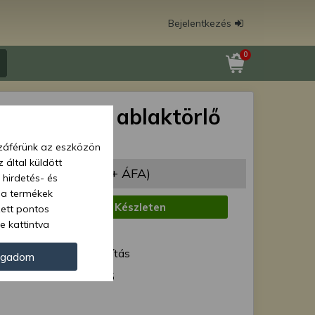
Bejelentkezés
0
1008 hátsó ablaktörlő
 karral
zzáférünk az eszközön
 által küldött
035 Ft
(14 988 Ft + ÁFA)
 hirdetés- és
 a termékek
:
Készleten
zett pontos
e kattintva
1 munkanap
ünk. Másik
ód:
Normál szállítás
oz juthat, és
ogadom
kezeléséhez nem
Force 42365
zelés ellen. A
tvédelmi szabályzatunk