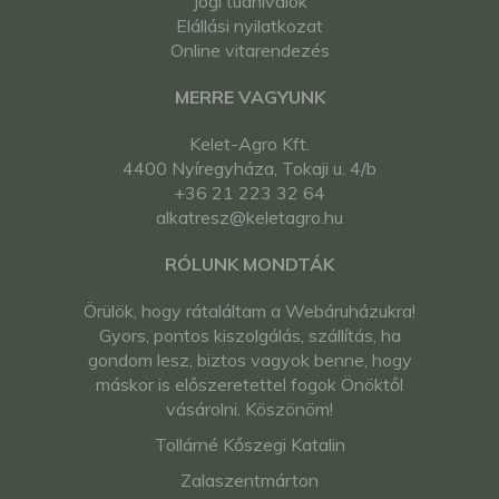
Jogi tudnivalók
Elállási nyilatkozat
Online vitarendezés
MERRE VAGYUNK
Kelet-Agro Kft.
4400 Nyíregyháza, Tokaji u. 4/b
+36 21 223 32 64
alkatresz@keletagro.hu
RÓLUNK MONDTÁK
Örülök, hogy rátaláltam a Webáruházukra!
Gyors, pontos kiszolgálás, szállítás, ha
gondom lesz, biztos vagyok benne, hogy
máskor is előszeretettel fogok Önöktől
vásárolni. Köszönöm!
Tollárné Kőszegi Katalin
Zalaszentmárton