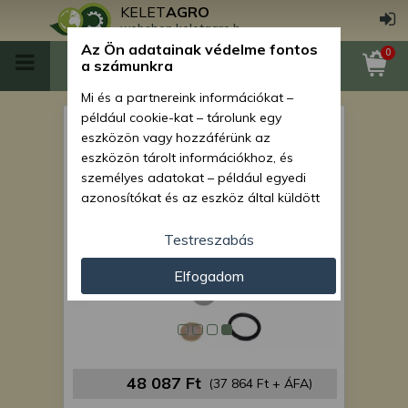
KELET
AGRO
webshop.keletagro.hu
Az Ön adatainak védelme fontos
0
a számunkra
Mi és a partnereink információkat –
például cookie-kat – tárolunk egy
Force 1016 főfékhenger
eszközön vagy hozzáférünk az
eszközön tárolt információkhoz, és
személyes adatokat – például egyedi
azonosítókat és az eszköz által küldött
alapvető információkat – kezelünk
személyre szabott hirdetések és
Testreszabás
tartalom nyújtásához, hirdetés- és
Elfogadom
tartalomméréshez, nézettségi adatok
gyűjtéséhez, valamint termékek
kifejlesztéséhez és a termékek
javításához. Az Ön engedélyével mi és a
partnereink eszközleolvasásos
módszerrel szerzett pontos geolokációs
48 087 Ft
(37 864 Ft + ÁFA)
adatokat és azonosítási információkat