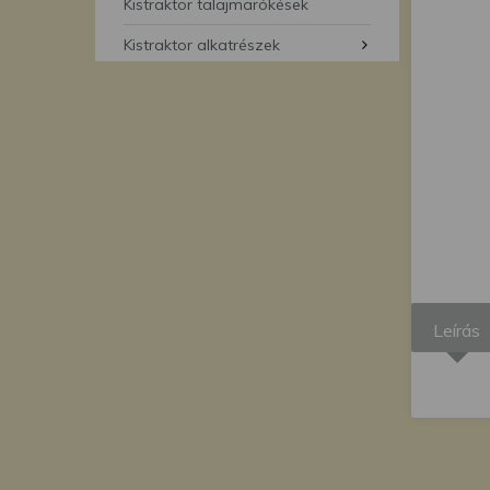
segítségével bármikor 
Kistraktor talajmarókések
Kistraktor alkatrészek
Leírás