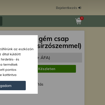
Bejelentkezés
0
915 (banán) gém csap
x 170mm (zsírzószemmel)
zzáférünk az eszközön
 által küldött
485 Ft
(17 705 Ft + ÁFA)
 hirdetés- és
 a termékek
:
Készleten
zett pontos
e kattintva
1 munkanap
ünk. Másik
ód:
Normál szállítás
oz juthat, és
ogadom
kezeléséhez nem
Force 43426
zelés ellen. A
tvédelmi szabályzatunk