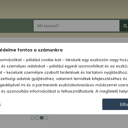
Force 
védelme fontos a számunkra
40mm 
nformációkat – például cookie-kat – tárolunk egy eszközön vagy ho
, és személyes adatokat – például egyedi azonosítókat és az eszköz
Ár:
22 
t – kezelünk személyre szabott hirdetések és tartalom nyújtásához,
ettségi adatok gyűjtéséhez, valamint termékek kifejlesztéséhez és
Elérhetőség
gedélyével mi és a partnereink eszközleolvasásos módszerrel szer
és azonosítási információkat is felhasználhatunk. A megfelelő helyr
Szállítás:
hogy mi és a partnereink a fent leírtak szerint adatkezelést végezz
Szállítási m
járulás megadása vagy elutasítása előtt részletesebb információkh
s
Elf
llításait. Felhívjuk figyelmét, hogy személyes adatainak bizonyos 
Cikkszám:
az Ön hozzájárulása, de jogában áll tiltakozni az ilyen jellegű adatke
 a weboldalra érvényesek. Erre a webhelyre visszatérve vagy az ada