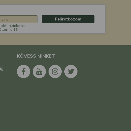
Feliratkozom
jobb ajánlatait
öttem a 16.
KÖVESS MINKET
íg