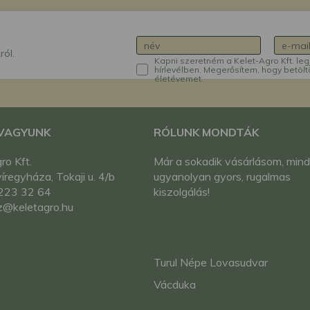
ról.
Kapni szeretném a Kelet-Agro Kft. leg
hírlevélben. Megerősítem, hogy betölt
életévemet.
 VAGYUNK
RÓLUNK MONDTÁK
ro Kft.
Már a sokadik vásárlásom, mind
regyháza, Tokaji u. 4/b
ugyanolyan gyors, rugalmas
223 32 64
kiszolgálás!
z@keletagro.hu
Turul Népe Lovasudvar
Vácduka