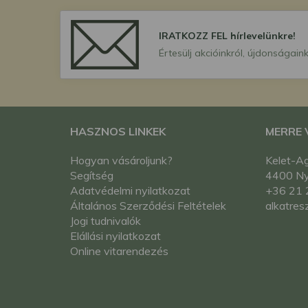
IRATKOZZ FEL hírlevelünkre!
Értesülj akcióinkról, újdonságaink
HASZNOS LINKEK
MERRE
Hogyan vásároljunk?
Kelet-Ag
Segítség
4400 Nyí
Adatvédelmi nyilatkozat
+36 21 
Általános Szerződési Feltételek
alkatres
Jogi tudnivalók
Elállási nyilatkozat
Online vitarendezés