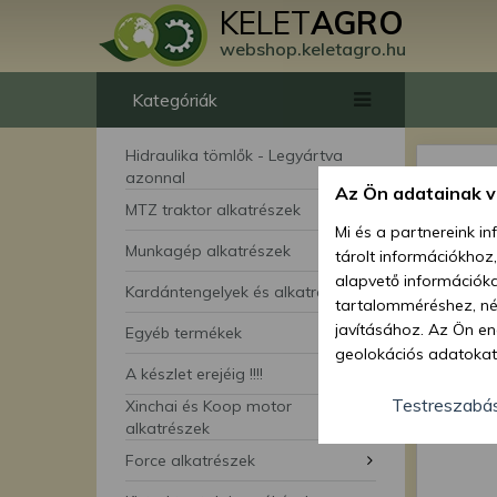
KELET
AGRO
webshop.keletagro.hu
Kategóriák
Hidraulika tömlők - Legyártva
azonnal
Az Ön adatainak 
MTZ traktor alkatrészek
Mi és a partnereink i
Munkagép alkatrészek
tárolt információkhoz
alapvető információka
Kardántengelyek és alkatrészei
tartalomméréshez, néz
javításához. Az Ön en
Egyéb termékek
geolokációs adatokat 
A készlet erejéig !!!!
hozzájárulhat ahhoz, 
lehetőségként a hozzá
Testreszabá
Xinchai és Koop motor
megváltoztathatja beá
alkatrészek
feltétlenül szükséges 
Force alkatrészek
beállításai csak erre