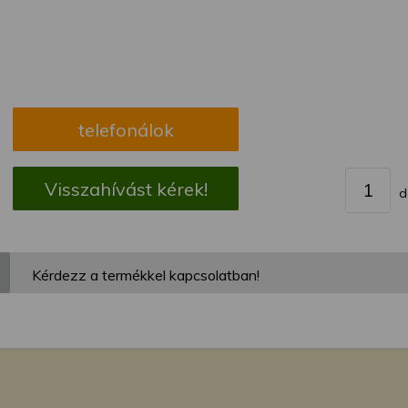
megváltoztathatja a beállításait.
telefonálok
Visszahívást kérek!
d
Kérdezz a termékkel kapcsolatban!