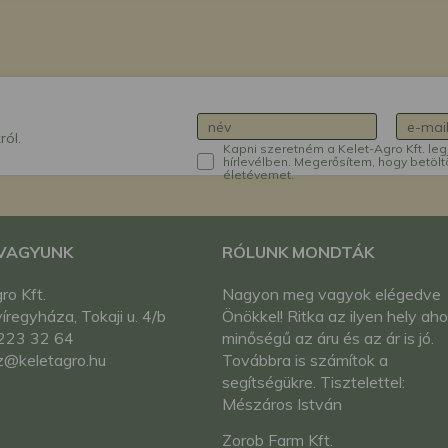
ról.
Kapni szeretném a Kelet-Agro Kft. leg
hírlevélben. Megerősítem, hogy betölt
életévemet.
 VAGYUNK
RÓLUNK MONDTÁK
ro Kft.
Nagyon meg vagyok elégedve
regyháza, Tokaji u. 4/b
Önökkel! Ritka az ilyen hely ahol
223 32 64
minőségű az áru és az ár is jó.
z@keletagro.hu
Továbbra is számítok a
segítségükre. Tisztelettel:
Mészáros István
Zorob Farm Kft.