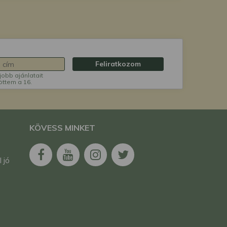
Feliratkozom
jobb ajánlatait
öttem a 16.
KÖVESS MINKET
 jó