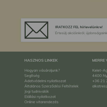
IRATKOZZ FEL hírlevelünkre!
Értesülj akcióinkról, újdonságaink
HASZNOS LINKEK
MERRE
Hogyan vásároljunk?
Kelet-Ag
Segítség
4400 Nyí
Adatvédelmi nyilatkozat
+36 21 
Általános Szerződési Feltételek
alkatres
Jogi tudnivalók
Elállási nyilatkozat
Online vitarendezés