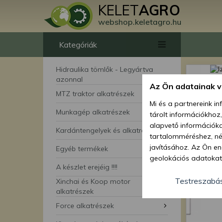
KELET
AGRO
webshop.keletagro.hu
Kategóriák
Hidraulika tömlők - Legyártva
azonnal
Az Ön adatainak 
MTZ traktor alkatrészek
Mi és a partnereink i
Munkagép alkatrészek
tárolt információkhoz
alapvető információka
Kardántengelyek és alkatrészei
tartalomméréshez, néz
javításához. Az Ön en
Egyéb termékek
geolokációs adatokat 
A készlet erejéig !!!!
hozzájárulhat ahhoz, 
lehetőségként a hozzá
Testreszabá
Xinchai és Koop motor
megváltoztathatja beá
alkatrészek
feltétlenül szükséges 
Force alkatrészek
beállításai csak erre