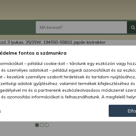
Izzó 3
védelme fontos a számunkra
19455
nformációkat – például cookie-kat – tárolunk egy eszközön vagy ho
kistr
, és személyes adatokat – például egyedi azonosítókat és az eszköz
t – kezelünk személyre szabott hirdetések és tartalom nyújtásához,
Ár:
999
ettségi adatok gyűjtéséhez, valamint termékek kifejlesztéséhez és
gedélyével mi és a partnereink eszközleolvasásos módszerrel szer
és azonosítási információkat is felhasználhatunk. A megfelelő helyr
Elérhetőség
hogy mi és a partnereink a fent leírtak szerint adatkezelést végezz
Szállítási m
járulás megadása vagy elutasítása előtt részletesebb információkh
s
Elf
llításait. Felhívjuk figyelmét, hogy személyes adatainak bizonyos 
Cikkszám:
az Ön hozzájárulása, de jogában áll tiltakozni az ilyen jellegű adatke
 a weboldalra érvényesek. Erre a webhelyre visszatérve vagy az ada