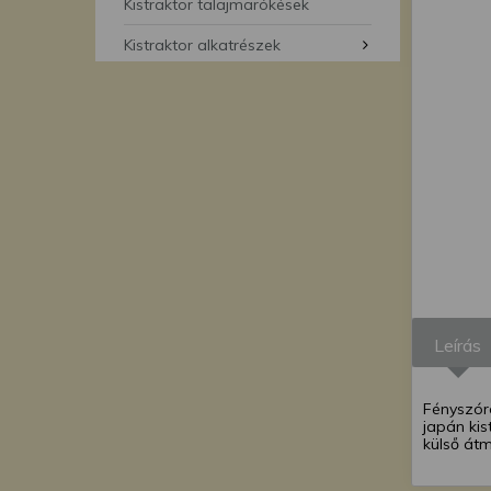
segítségével bármikor 
Kistraktor talajmarókések
Kistraktor alkatrészek
Leírás
Fényszóró
japán kis
külső át