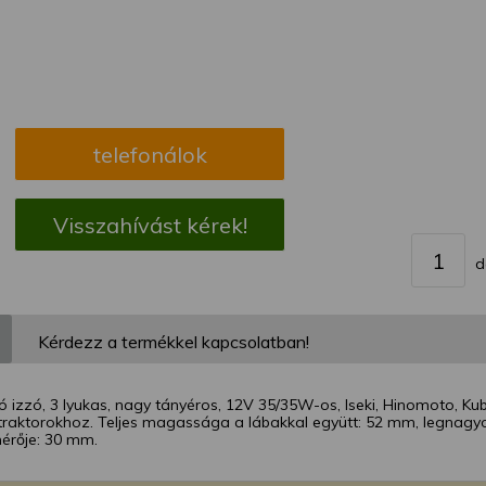
megváltoztathatja a beállításait.
telefonálok
Visszahívást kérek!
d
Kérdezz a termékkel kapcsolatban!
 izzó, 3 lyukas, nagy tányéros, 12V 35/35W-os, Iseki, Hinomoto, Ku
traktorokhoz. Teljes magassága a lábakkal együtt: 52 mm, legnagyo
mérője: 30 mm.