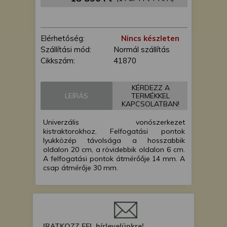
is felhasználhatunk. A megfelelő helyre
kattintva hozzájárulhat ahhoz, hogy mi
és a partnereink a fent leírtak szerint
Elérhetőség:
Nincs készleten
adatkezelést végezzünk. Másik
Szállítási mód:
Normál szállítás
lehetőségként a hozzájárulás
Cikkszám:
41870
megadása vagy elutasítása előtt
részletesebb információkhoz juthat, és
megváltoztathatja beállításait. Felhívjuk
KÉRDEZZ A
figyelmét, hogy személyes adatainak
LEÍRÁS
TERMÉKKEL
KAPCSOLATBAN!
bizonyos kezeléséhez nem feltétlenül
szükséges az Ön hozzájárulása, de
Univerzális vonószerkezet
jogában áll tiltakozni az ilyen jellegű
kistraktorokhoz. Felfogatási pontok
adatkezelés ellen. A beállításai csak erre
lyukközép távolsága a hosszabbik
oldalon 20 cm, a rövidebbik oldalon 6 cm.
a weboldalra érvényesek. Erre a
A felfogatási pontok átmérőője 14 mm. A
webhelyre visszatérve vagy az
csap átmérője 30 mm.
adatvédelmi szabályzatunk segítségével
bármikor megváltoztathatja a
beállításait.
IRATKOZZ FEL hírlevelünkre!