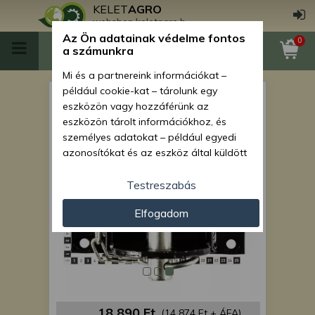
KELET
AGRO
webshop.keletagro.hu
Az Ön adatainak védelme fontos
0
a számunkra
Mi és a partnereink információkat –
például cookie-kat – tárolunk egy
Vonószerkezet
eszközön vagy hozzáférünk az
kistraktorokhoz
eszközön tárolt információkhoz, és
személyes adatokat – például egyedi
azonosítókat és az eszköz által küldött
alapvető információkat – kezelünk
személyre szabott hirdetések és
Testreszabás
tartalom nyújtásához, hirdetés- és
Elfogadom
tartalomméréshez, nézettségi adatok
gyűjtéséhez, valamint termékek
kifejlesztéséhez és a termékek
javításához. Az Ön engedélyével mi és a
partnereink eszközleolvasásos
módszerrel szerzett pontos geolokációs
adatokat és azonosítási információkat
18 890 Ft
(14 874 Ft + ÁFA)