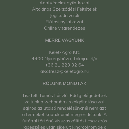
Adatvédelmi nyilatkozat
Általános Szerződési Feltételek
Jogi tudnivalók
Elállási nyilatkozat
Online vitarendezés
MERRE VAGYUNK
Kelet-Agro Kft.
4400 Nyíregyháza, Tokaji u. 4/b
+36 21 223 32 64
alkatresz@keletagro.hu
RÓLUNK MONDTÁK
Tisztelt Tamás László! Eddig elégedettek
voltunk a webáruház szolgáltatásaival,
sajnos az utolsó rendelésünknél nem azt
a terméket kaptuk amit megrendeltünk. A
futárral történő visszaszállítást csak erős
rábeszélés után sikerült kiharcolnom,de a