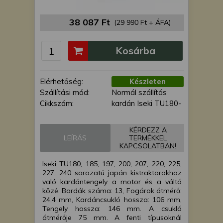
is felhasználhatunk. A megfelelő helyre
kattintva hozzájárulhat ahhoz, hogy mi
38 087 Ft
(29 990 Ft + ÁFA)
és a partnereink a fent leírtak szerint
adatkezelést végezzünk. Másik
Kosárba
lehetőségként a hozzájárulás
megadása vagy elutasítása előtt
részletesebb információkhoz juthat, és
Elérhetőség:
Készleten
megváltoztathatja beállításait. Felhívjuk
Szállítási mód:
Normál szállítás
figyelmét, hogy személyes adatainak
Cikkszám:
kardán Iseki TU180-
bizonyos kezeléséhez nem feltétlenül
szükséges az Ön hozzájárulása, de
jogában áll tiltakozni az ilyen jellegű
KÉRDEZZ A
adatkezelés ellen. A beállításai csak erre
LEÍRÁS
TERMÉKKEL
KAPCSOLATBAN!
a weboldalra érvényesek. Erre a
webhelyre visszatérve vagy az
Iseki TU180, 185, 197, 200, 207, 220, 225,
adatvédelmi szabályzatunk segítségével
227, 240 sorozatú japán kistraktorokhoz
bármikor megváltoztathatja a
való kardántengely a motor és a váltó
közé. Bordák száma: 13, Fogárok átmérő:
beállításait.
24,4 mm, Kardáncsukló hossza: 106 mm,
Tengely hossza: 146 mm. A csukló
átmérője 75 mm. A fenti típusoknál