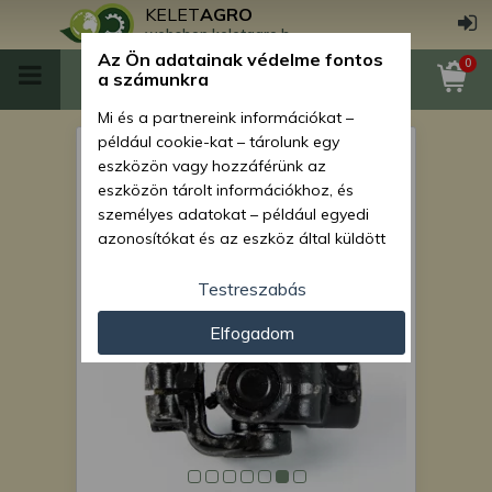
KELET
AGRO
webshop.keletagro.hu
Az Ön adatainak védelme fontos
0
a számunkra
Mi és a partnereink információkat –
például cookie-kat – tárolunk egy
Kardántengely Iseki TU180,
eszközön vagy hozzáférünk az
185, 197, 200, 207, 220, 225,
eszközön tárolt információkhoz, és
személyes adatokat – például egyedi
227, 240 japán
azonosítókat és az eszköz által küldött
kistraktorokhoz, AKCIÓ!
alapvető információkat – kezelünk
személyre szabott hirdetések és
Testreszabás
tartalom nyújtásához, hirdetés- és
Elfogadom
tartalomméréshez, nézettségi adatok
gyűjtéséhez, valamint termékek
kifejlesztéséhez és a termékek
javításához. Az Ön engedélyével mi és a
partnereink eszközleolvasásos
módszerrel szerzett pontos geolokációs
adatokat és azonosítási információkat