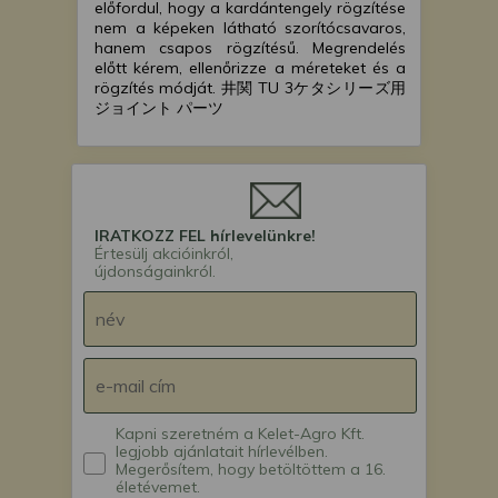
előfordul, hogy a kardántengely rögzítése
nem a képeken látható szorítócsavaros,
hanem csapos rögzítésű. Megrendelés
előtt kérem, ellenőrizze a méreteket és a
rögzítés módját. 井関 TU 3ケタシリーズ用
ジョイント パーツ
IRATKOZZ FEL hírlevelünkre!
Értesülj akcióinkról,
újdonságainkról.
Kapni szeretném a Kelet-Agro Kft.
legjobb ajánlatait hírlevélben.
Megerősítem, hogy betöltöttem a 16.
életévemet.