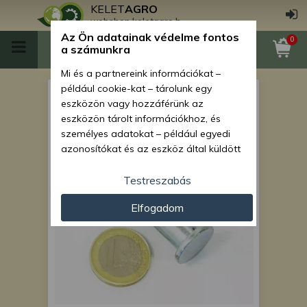
KELET
AGRO
webshop.keletagro.hu
Az Ön adatainak védelme fontos
0
a számunkra
Mi és a partnereink információkat –
például cookie-kat – tárolunk egy
MTZ csapszeg 12x32
eszközön vagy hozzáférünk az
(kuplung-, fék-, hidraulikus
eszközön tárolt információkhoz, és
személyes adatokat – például egyedi
vonóhorog- rudazat)
azonosítókat és az eszköz által küldött
alapvető információkat – kezelünk
személyre szabott hirdetések és
Testreszabás
tartalom nyújtásához, hirdetés- és
Elfogadom
tartalomméréshez, nézettségi adatok
gyűjtéséhez, valamint termékek
kifejlesztéséhez és a termékek
javításához. Az Ön engedélyével mi és a
partnereink eszközleolvasásos
módszerrel szerzett pontos geolokációs
adatokat és azonosítási információkat