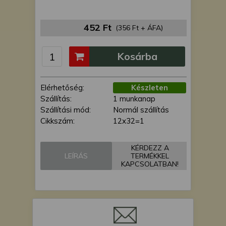
is felhasználhatunk. A megfelelő helyre
kattintva hozzájárulhat ahhoz, hogy mi
452 Ft
és a partnereink a fent leírtak szerint
(356 Ft + ÁFA)
adatkezelést végezzünk. Másik
lehetőségként a hozzájárulás
Kosárba
megadása vagy elutasítása előtt
részletesebb információkhoz juthat, és
megváltoztathatja beállításait. Felhívjuk
Elérhetőség:
Készleten
figyelmét, hogy személyes adatainak
Szállítás:
1 munkanap
bizonyos kezeléséhez nem feltétlenül
Szállítási mód:
Normál szállítás
szükséges az Ön hozzájárulása, de
Cikkszám:
12x32=1
jogában áll tiltakozni az ilyen jellegű
adatkezelés ellen. A beállításai csak erre
KÉRDEZZ A
a weboldalra érvényesek. Erre a
LEÍRÁS
TERMÉKKEL
webhelyre visszatérve vagy az
KAPCSOLATBAN!
adatvédelmi szabályzatunk segítségével
bármikor megváltoztathatja a
beállításait.