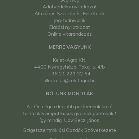
Adatvédelmi nyilatkozat
Általános Szerződési Feltételek
Jogi tudnivalók
Elállási nyilatkozat
Online vitarendezés
MERRE VAGYUNK
Kelet-Agro Kft.
4400 Nyíregyháza, Tokaji u. 4/b
+36 21 223 32 64
alkatresz@keletagro.hu
RÓLUNK MONDTÁK
Az Ön cége a legjobb partnereink közé
tartozik.Szimpatikusak,gyorsak,pontosak.Maradjon
így mindig. Üdv:Becz János
Szigetszentmiklósi Gazdák Szövetkezete