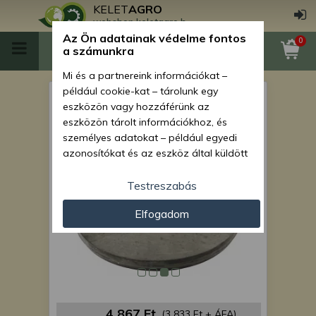
KELET
AGRO
webshop.keletagro.hu
Az Ön adatainak védelme fontos
0
a számunkra
Mi és a partnereink információkat –
például cookie-kat – tárolunk egy
MTZ féktárcsa d=180mm
eszközön vagy hozzáférünk az
(Tribo)
eszközön tárolt információkhoz, és
személyes adatokat – például egyedi
azonosítókat és az eszköz által küldött
alapvető információkat – kezelünk
személyre szabott hirdetések és
Testreszabás
tartalom nyújtásához, hirdetés- és
Elfogadom
tartalomméréshez, nézettségi adatok
gyűjtéséhez, valamint termékek
kifejlesztéséhez és a termékek
javításához. Az Ön engedélyével mi és a
partnereink eszközleolvasásos
módszerrel szerzett pontos geolokációs
adatokat és azonosítási információkat
4 867 Ft
(3 833 Ft + ÁFA)