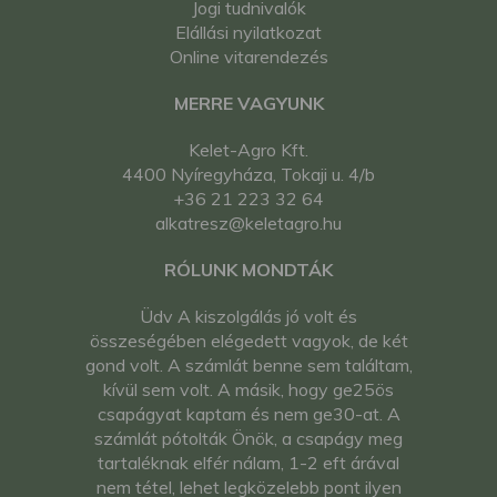
Jogi tudnivalók
Elállási nyilatkozat
Online vitarendezés
MERRE VAGYUNK
Kelet-Agro Kft.
4400 Nyíregyháza, Tokaji u. 4/b
+36 21 223 32 64
alkatresz@keletagro.hu
RÓLUNK MONDTÁK
Üdv A kiszolgálás jó volt és
összeségében elégedett vagyok, de két
gond volt. A számlát benne sem találtam,
kívül sem volt. A másik, hogy ge25ös
csapágyat kaptam és nem ge30-at. A
számlát pótolták Önök, a csapágy meg
tartaléknak elfér nálam, 1-2 eft árával
nem tétel, lehet legközelebb pont ilyen