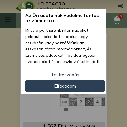
KELET
AGRO
webshop.keletagro.hu
Az Ön adatainak védelme fontos
0
a számunkra
Mi és a partnereink információkat –
például cookie-kat – tárolunk egy
MTZ üzemanyag cső, 100 cm-
eszközön vagy hozzáférünk az
es (hidr.tömlőből)
eszközön tárolt információkhoz, és
személyes adatokat – például egyedi
azonosítókat és az eszköz által küldött
alapvető információkat – kezelünk
személyre szabott hirdetések és
Testreszabás
tartalom nyújtásához, hirdetés- és
Elfogadom
tartalomméréshez, nézettségi adatok
gyűjtéséhez, valamint termékek
kifejlesztéséhez és a termékek
javításához. Az Ön engedélyével mi és a
partnereink eszközleolvasásos
módszerrel szerzett pontos geolokációs
adatokat és azonosítási információkat
4 567 Ft
(3 596 Ft + ÁFA)