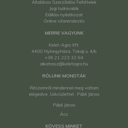
Általános Szerződési Feltételek
Jogi tudnivalók
Elállási nyilatkozat
Online vitarendezés
MERRE VAGYUNK
Kelet-Agro Kft.
4400 Nyíregyháza, Tokaji u. 4/b
+36 21 223 32 64
alkatresz@keletagro.hu
RÓLUNK MONDTÁK
Részemről mindennel meg voltam
elégedve. Üdvözlettel : Pábli János
Pábli János
Ács
KÖVESS MINKET