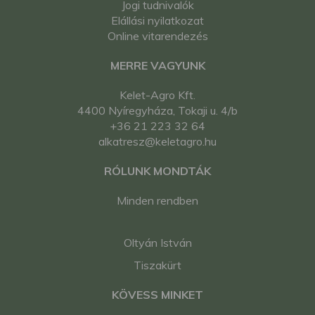
Jogi tudnivalók
Elállási nyilatkozat
Online vitarendezés
MERRE VAGYUNK
Kelet-Agro Kft.
4400 Nyíregyháza, Tokaji u. 4/b
+36 21 223 32 64
alkatresz@keletagro.hu
RÓLUNK MONDTÁK
Minden rendben
Oltyán István
Tiszakürt
KÖVESS MINKET