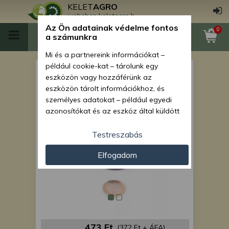
KELET
AGRO
webshop.keletagro.hu
Az Ön adatainak védelme fontos
0
a számunkra
Mi és a partnereink információkat –
például cookie-kat – tárolunk egy
permetező cső gumitömítés
eszközön vagy hozzáférünk az
60 k
eszközön tárolt információkhoz, és
személyes adatokat – például egyedi
azonosítókat és az eszköz által küldött
alapvető információkat – kezelünk
személyre szabott hirdetések és
Testreszabás
tartalom nyújtásához, hirdetés- és
Elfogadom
tartalomméréshez, nézettségi adatok
gyűjtéséhez, valamint termékek
kifejlesztéséhez és a termékek
javításához. Az Ön engedélyével mi és a
partnereink eszközleolvasásos
módszerrel szerzett pontos geolokációs
adatokat és azonosítási információkat
473 Ft
(372 Ft + ÁFA)