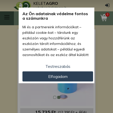
KELET
AGRO
webshop.keletagro.hu
Az Ön adatainak védelme fontos
0
a számunkra
Mi és a partnereink információkat –
például cookie-kat – tárolunk egy
SPC vetőgép nyomjelző
eszközön vagy hozzáférünk az
csapágyház (6 furatos)
eszközön tárolt információkhoz, és
személyes adatokat – például egyedi
azonosítókat és az eszköz által küldött
alapvető információkat – kezelünk
személyre szabott hirdetések és
Testreszabás
tartalom nyújtásához, hirdetés- és
Elfogadom
tartalomméréshez, nézettségi adatok
gyűjtéséhez, valamint termékek
kifejlesztéséhez és a termékek
javításához. Az Ön engedélyével mi és a
partnereink eszközleolvasásos
módszerrel szerzett pontos geolokációs
adatokat és azonosítási információkat
15 735 Ft
(12 390 Ft + ÁFA)