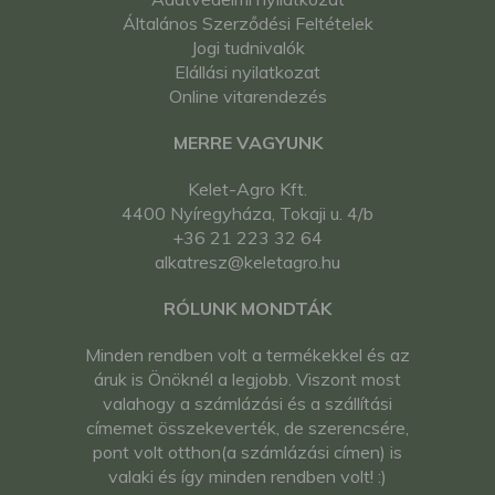
Általános Szerződési Feltételek
Jogi tudnivalók
Elállási nyilatkozat
Online vitarendezés
MERRE VAGYUNK
Kelet-Agro Kft.
4400 Nyíregyháza, Tokaji u. 4/b
+36 21 223 32 64
alkatresz@keletagro.hu
RÓLUNK MONDTÁK
Minden rendben volt a termékekkel és az
áruk is Önöknél a legjobb. Viszont most
valahogy a számlázási és a szállítási
címemet összekeverték, de szerencsére,
pont volt otthon(a számlázási címen) is
valaki és így minden rendben volt! :)