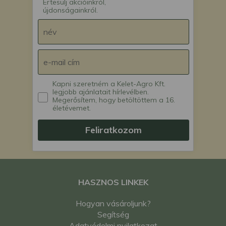
Értesülj akcióinkról,
újdonságainkról.
Kapni szeretném a Kelet-Agro Kft.
legjobb ajánlatait hírlevélben.
Megerősítem, hogy betöltöttem a 16.
életévemet.
Feliratkozom
HASZNOS LINKEK
Hogyan vásároljunk?
Segítség
Adatvédelmi nyilatkozat