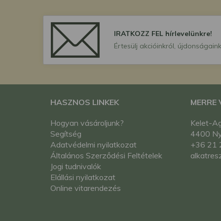
IRATKOZZ FEL hírlevelünkre!
Értesülj akcióinkról, újdonságaink
HASZNOS LINKEK
MERRE
Hogyan vásároljunk?
Kelet-Ag
Segítség
4400 Nyí
Adatvédelmi nyilatkozat
+36 21 
Általános Szerződési Feltételek
alkatres
Jogi tudnivalók
Elállási nyilatkozat
Online vitarendezés