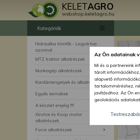
KELET
AGRO
webshop.keletagro.hu
Kategóriák
Hidraulika tömlők - Legyártva
azonnal
Az Ön adatainak 
MTZ traktor alkatrészek
Mi és a partnereink i
Munkagép alkatrészek
tárolt információkhoz
alapvető információka
Kardántengelyek és alkatrészei
tartalomméréshez, néz
javításához. Az Ön en
Egyéb termékek
geolokációs adatokat 
A készlet erejéig !!!!
hozzájárulhat ahhoz, 
lehetőségként a hozzá
Testreszabá
Xinchai és Koop motor
megváltoztathatja beá
alkatrészek
feltétlenül szükséges 
Force alkatrészek
beállításai csak erre