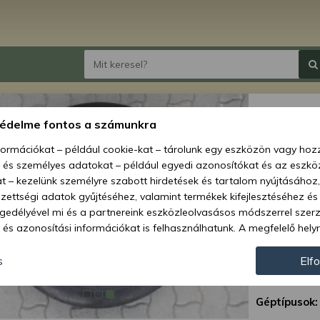
Gumi b
védelme fontos a számunkra
9.5-2
nformációkat – például cookie-kat – tárolunk egy eszközön vagy ho
ÁRON
, és személyes adatokat – például egyedi azonosítókat és az eszköz
t – kezelünk személyre szabott hirdetések és tartalom nyújtásához,
Ár:
5 6
ettségi adatok gyűjtéséhez, valamint termékek kifejlesztéséhez és
gedélyével mi és a partnereink eszközleolvasásos módszerrel szer
és azonosítási információkat is felhasználhatunk. A megfelelő helyr
Elérhetőség
hogy mi és a partnereink a fent leírtak szerint adatkezelést végezz
Szállítási m
járulás megadása vagy elutasítása előtt részletesebb információkh
s
Elf
llításait. Felhívjuk figyelmét, hogy személyes adatainak bizonyos 
Cikkszám:
az Ön hozzájárulása, de jogában áll tiltakozni az ilyen jellegű adatke
Géptípusok:
 a weboldalra érvényesek. Erre a webhelyre visszatérve vagy az ada