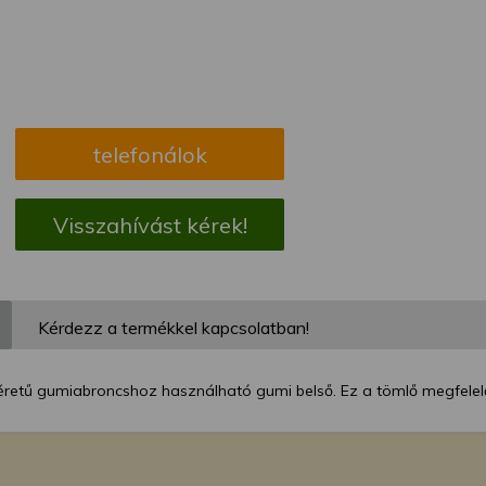
megváltoztathatja a beállításait.
telefonálok
Visszahívást kérek!
Kérdezz a termékkel kapcsolatban!
éretű gumiabroncshoz használható gumi belső. Ez a tömlő megfelelő