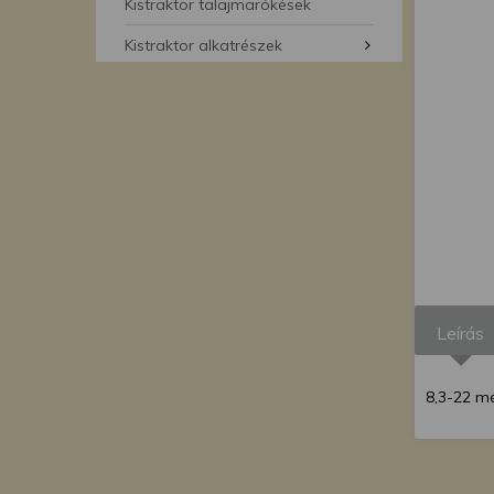
segítségével bármikor 
Kistraktor talajmarókések
Kistraktor alkatrészek
Leírás
8,3-22 m