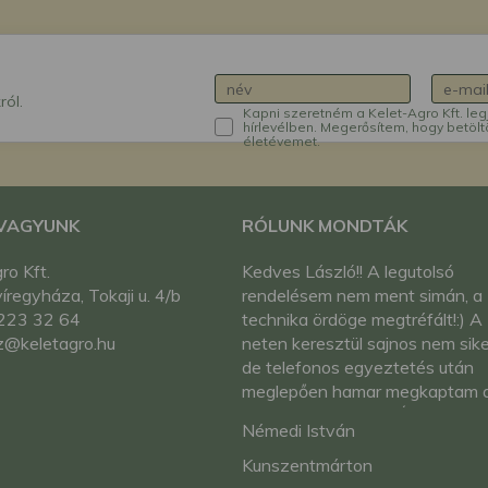
ról.
Kapni szeretném a Kelet-Agro Kft. leg
hírlevélben. Megerősítem, hogy betölt
életévemet.
 VAGYUNK
RÓLUNK MONDTÁK
ro Kft.
Kedves László!! A legutolsó
regyháza, Tokaji u. 4/b
rendelésem nem ment simán, a
223 32 64
technika ördöge megtréfált!:) A
z@keletagro.hu
neten keresztül sajnos nem sike
de telefonos egyeztetés után
meglepően hamar megkaptam 
rendelt termékeket!!ÉN meg
Némedi István
vagyok elégedve Önökkel!! Min
téren!! Utólag is köszönöm a
Kunszentmárton
segítséget!! Biztos fogok még