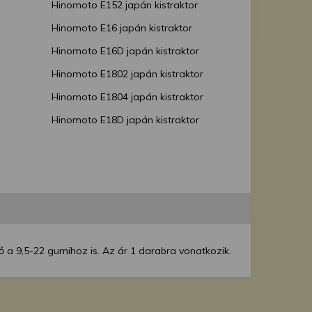
Hinomoto E152 japán kistraktor
Hinomoto E16 japán kistraktor
Hinomoto E16D japán kistraktor
Hinomoto E1802 japán kistraktor
Hinomoto E1804 japán kistraktor
Hinomoto E18D japán kistraktor
Hinomoto N189 japán kistraktor
Hinomoto N200 japán kistraktor
Honda TX20 japán kistraktor
Honda TX22 japán kistraktor
Iseki TF19 japán kistraktor
 a 9,5-22 gumihoz is. Az ár 1 darabra vonatkozik.
Iseki TF193 japán kistraktor
Iseki TH20-Q japán kistraktor
Iseki TS1610 japán kistraktor