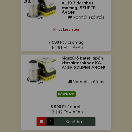
A119 3 darabos
csomag, SZUPER
ÁRON!
Normál szállítás
Nincs készleten
7 990 Ft
/ csomag
( 6 291 Ft + ÁFA )
légszűrő betét japán
kistraktorokhoz KA-
A119, SZUPER ÁRON!
Normál szállítás
Készleten
3 990 Ft
/ darab
( 3 142 Ft + ÁFA )
Kosárba