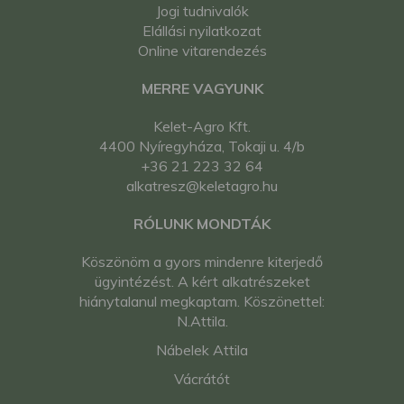
Jogi tudnivalók
Elállási nyilatkozat
Online vitarendezés
MERRE VAGYUNK
Kelet-Agro Kft.
4400 Nyíregyháza, Tokaji u. 4/b
+36 21 223 32 64
alkatresz@keletagro.hu
RÓLUNK MONDTÁK
Köszönöm a gyors mindenre kiterjedő
ügyintézést. A kért alkatrészeket
hiánytalanul megkaptam. Köszönettel:
N.Attila.
Nábelek Attila
Vácrátót