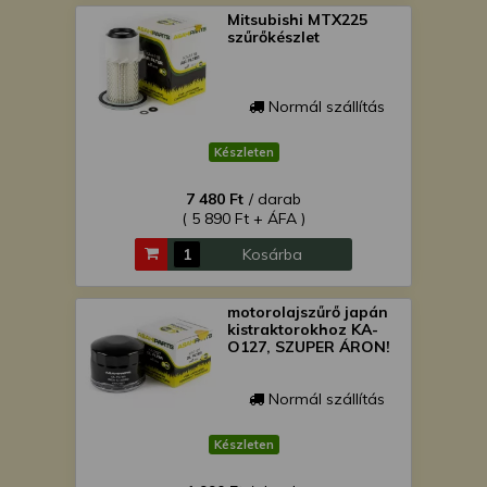
Mitsubishi MTX225
szűrőkészlet
Normál szállítás
Készleten
7 480 Ft
/ darab
( 5 890 Ft + ÁFA )
Kosárba
motorolajszűrő japán
kistraktorokhoz KA-
O127, SZUPER ÁRON!
Normál szállítás
Készleten