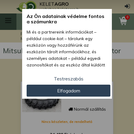
KELET
AGRO
webshop.keletagro.hu
Az Ön adatainak védelme fontos
0
a számunkra
Mi és a partnereink információkat –
Főoldal
Mitsubishi MTX225 japán kistraktor
például cookie-kat – tárolunk egy
eszközön vagy hozzáférünk az
Mitsubishi MTX225 japán kistraktor
eszközön tárolt információkhoz, és
személyes adatokat – például egyedi
azonosítókat és az eszköz által küldött
alapvető információkat – kezelünk
személyre szabott hirdetések és
Testreszabás
tartalom nyújtásához, hirdetés- és
Gumi 6-14
Elfogadom
tartalomméréshez, nézettségi adatok
gyűjtéséhez, valamint termékek
kifejlesztéséhez és a termékek
Normál szállítás
javításához. Az Ön engedélyével mi és a
partnereink eszközleolvasásos
Nincs készleten, de rendelhető
módszerrel szerzett pontos geolokációs
adatokat és azonosítási információkat