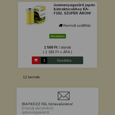
üzemanyagszűrő japán
kistraktorokhoz KA-
F102, SZUPER ÁRON!
Normál szállítás
Készleten
1 500 Ft
/ darab
( 1 181 Ft + ÁFA )
Kosárba
12 termék
IRATKOZZ FEL hírlevelünkre!
Értesülj akcióinkról,
újdonságainkról.