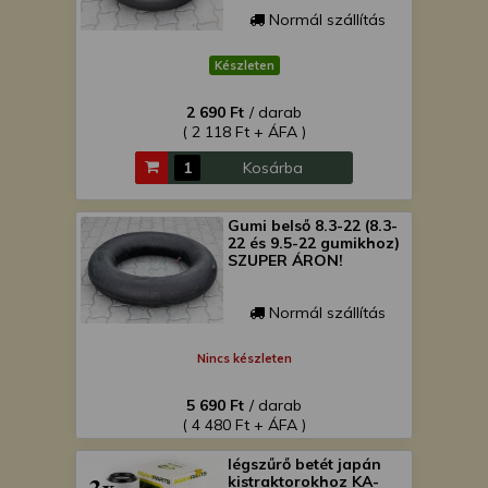
Normál szállítás
Készleten
2 690 Ft
/ darab
( 2 118 Ft + ÁFA )
Kosárba
Gumi belső 8.3-22 (8.3-
22 és 9.5-22 gumikhoz)
SZUPER ÁRON!
Normál szállítás
Nincs készleten
5 690 Ft
/ darab
( 4 480 Ft + ÁFA )
légszűrő betét japán
kistraktorokhoz KA-