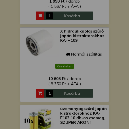
1 990 Ft
/ darab
( 1 567 Ft + ÁFA )
Kosárba
X hidraulikaolaj szűrő
japán kistraktorokhoz
KA-H109
Normál szállítás
Készleten
10 605 Ft
/ darab
( 8 350 Ft + ÁFA )
Kosárba
üzemanyagszűrő japán
kistraktorokhoz KA-
F102 10 db-os csomag,
SZUPER ÁRON!