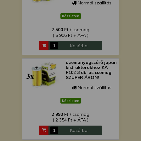
Normál szállítás
Készleten
7 500 Ft
/ csomag
( 5 906 Ft + ÁFA )
Kosárba
üzemanyagszűrő japán
kistraktorokhoz KA-
F102 3 db-os csomag,
SZUPER ÁRON!
Normál szállítás
Készleten
2 990 Ft
/ csomag
( 2 354 Ft + ÁFA )
Kosárba