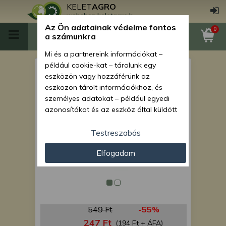
KELET
AGRO
webshop.keletagro.hu
Az Ön adatainak védelme fontos
0
a számunkra
Mi és a partnereink információkat –
például cookie-kat – tárolunk egy
anya 4506.a
eszközön vagy hozzáférünk az
eszközön tárolt információkhoz, és
személyes adatokat – például egyedi
azonosítókat és az eszköz által küldött
alapvető információkat – kezelünk
személyre szabott hirdetések és
Testreszabás
tartalom nyújtásához, hirdetés- és
Elfogadom
tartalomméréshez, nézettségi adatok
gyűjtéséhez, valamint termékek
kifejlesztéséhez és a termékek
javításához. Az Ön engedélyével mi és a
partnereink eszközleolvasásos
549 Ft
-55%
módszerrel szerzett pontos geolokációs
adatokat és azonosítási információkat
247 Ft
(194 Ft + ÁFA)