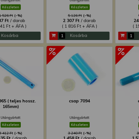
Utángyártott
Utángyártott
Készleten
Készleten
1 526 Ft
(-%)
5 126 Ft
(-%)
87 Ft
/ darab
2 307 Ft
/ darab
24
541 Ft + ÁFA )
( 1 816 Ft + ÁFA )
( 1
Kosárba
Kosárba
65 ( teljes hossz.
csap 7094
165mm)
Utángyártott
Utángyártott
Készleten
Készleten
3 412 Ft
(-%)
3 240 Ft
(-%)
3
535 Ft
/ darab
1 458 Ft
/ darab
1 5