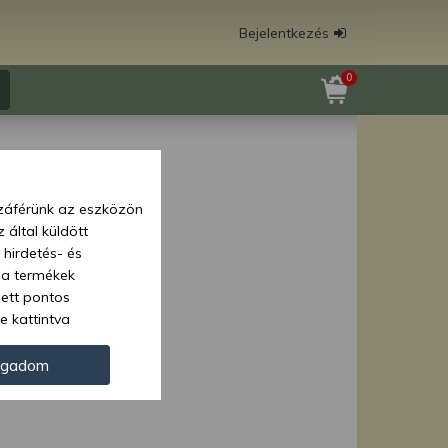
Bejelentkezés
0
zzáférünk az eszközön
 által küldött
 hirdetés- és
 a termékek
zett pontos
e kattintva
ünk. Másik
oz juthat, és
ogadom
kezeléséhez nem
zelés ellen. A
tvédelmi szabályzatunk