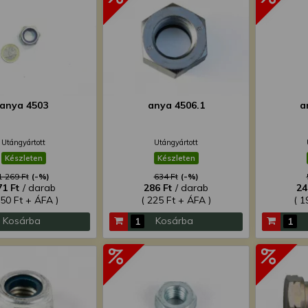
anya 4503
anya 4506.1
a
Utángyártott
Utángyártott
Készleten
Készleten
1 269 Ft
(-%)
634 Ft
(-%)
71 Ft
/ darab
286 Ft
/ darab
24
450 Ft + ÁFA )
( 225 Ft + ÁFA )
( 1
Kosárba
Kosárba