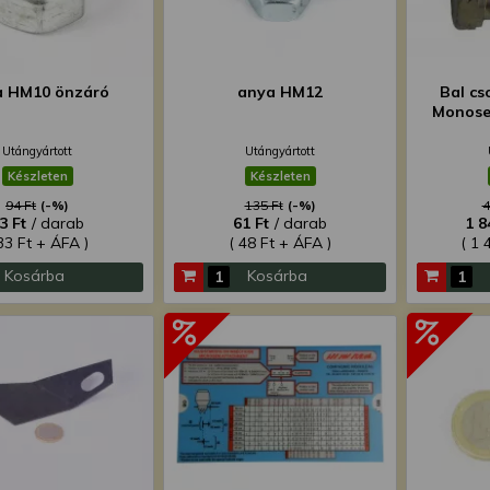
a HM10 önzáró
anya HM12
Bal cs
Monose
Utángyártott
Utángyártott
Készleten
Készleten
94 Ft
(-%)
135 Ft
(-%)
4
3 Ft
/ darab
61 Ft
/ darab
1 8
33 Ft + ÁFA )
( 48 Ft + ÁFA )
( 1 
Kosárba
Kosárba