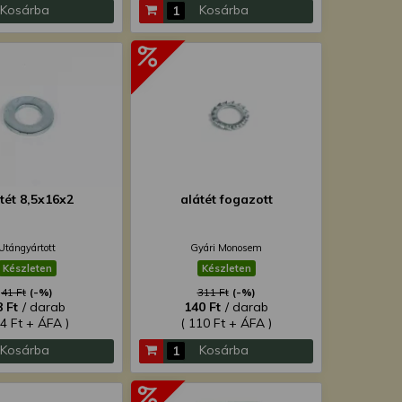
Kosárba
Kosárba
tét 8,5x16x2
alátét fogazott
Utángyártott
Gyári Monosem
Készleten
Készleten
41 Ft
(-%)
311 Ft
(-%)
8 Ft
/ darab
140 Ft
/ darab
14 Ft + ÁFA )
( 110 Ft + ÁFA )
Kosárba
Kosárba