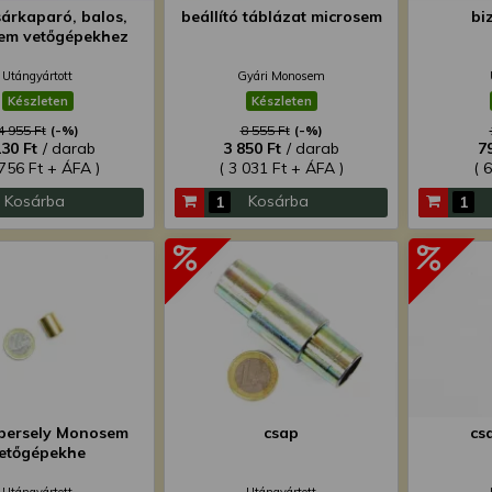
sárkaparó, balos,
beállító táblázat microsem
bi
em vetőgépekhez
Utángyártott
Gyári Monosem
Készleten
Készleten
4 955 Ft
(-%)
8 555 Ft
(-%)
230 Ft
/ darab
3 850 Ft
/ darab
7
 756 Ft + ÁFA )
( 3 031 Ft + ÁFA )
( 
Kosárba
Kosárba
persely Monosem
csap
cs
etőgépekhe