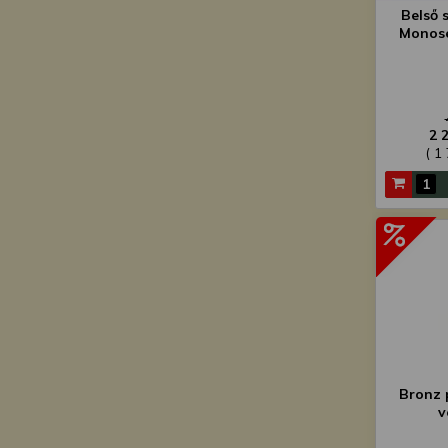
Belső 
Monos
2 
( 1
Bronz 
v