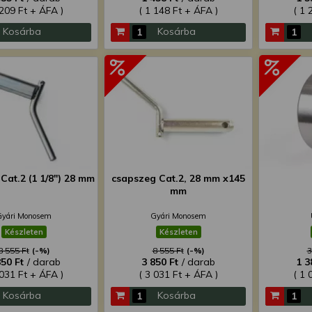
 209 Ft + ÁFA )
( 1 148 Ft + ÁFA )
( 1 
Kosárba
Kosárba
Cat.2 (1 1/8") 28 mm
csapszeg Cat.2, 28 mm x145
mm
Gyári Monosem
Gyári Monosem
Készleten
Készleten
8 555 Ft
(-%)
8 555 Ft
(-%)
3
850 Ft
/ darab
3 850 Ft
/ darab
1 3
 031 Ft + ÁFA )
( 3 031 Ft + ÁFA )
( 1 
Kosárba
Kosárba