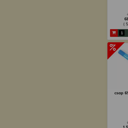
6
( 
csap 69
1 