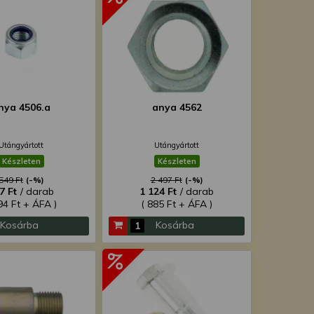
nya 4506.a
anya 4562
Utángyártott
Utángyártott
Készleten
Készleten
549 Ft
(-%)
2 497 Ft
(-%)
7 Ft
/ darab
1 124 Ft
/ darab
94 Ft + ÁFA )
( 885 Ft + ÁFA )
Kosárba
Kosárba