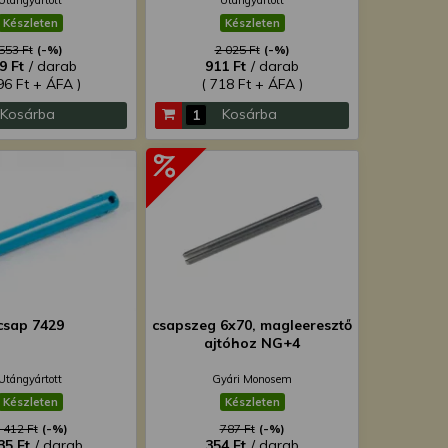
Utángyártott
Utángyártott
Készleten
Készleten
553 Ft
(-%)
2 025 Ft
(-%)
9 Ft
/ darab
911 Ft
/ darab
96 Ft + ÁFA )
( 718 Ft + ÁFA )
Kosárba
Kosárba
csap 7429
csapszeg 6x70, magleeresztő
ajtóhoz NG+4
Utángyártott
Gyári Monosem
Készleten
Készleten
 412 Ft
(-%)
787 Ft
(-%)
35 Ft
/ darab
354 Ft
/ darab