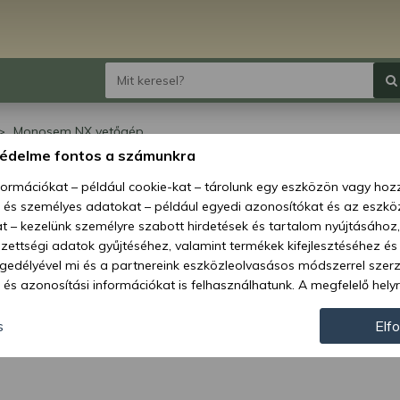
Monosem NX vetőgép
védelme fontos a számunkra
nosem NX vetőgép
nformációkat – például cookie-kat – tárolunk egy eszközön vagy ho
, és személyes adatokat – például egyedi azonosítókat és az eszköz
t – kezelünk személyre szabott hirdetések és tartalom nyújtásához,
ettségi adatok gyűjtéséhez, valamint termékek kifejlesztéséhez és
gedélyével mi és a partnereink eszközleolvasásos módszerrel szer
és azonosítási információkat is felhasználhatunk. A megfelelő helyr
hogy mi és a partnereink a fent leírtak szerint adatkezelést végezz
járulás megadása vagy elutasítása előtt részletesebb információkh
s
Elf
llításait. Felhívjuk figyelmét, hogy személyes adatainak bizonyos 
az Ön hozzájárulása, de jogában áll tiltakozni az ilyen jellegű adatke
 a weboldalra érvényesek. Erre a webhelyre visszatérve vagy az ada