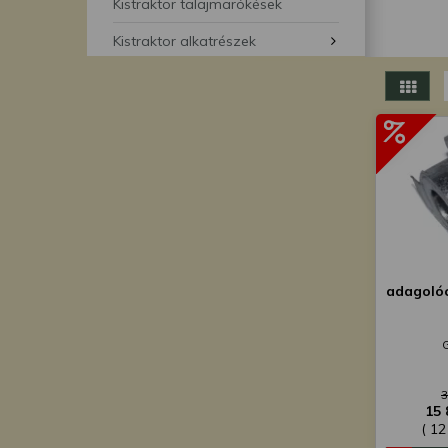
segítségével bármikor 
Kistraktor talajmarókések
Kistraktor alkatrészek
adagolóc
3
15 
( 12