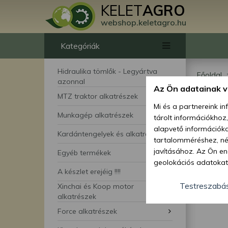
KELET
AGRO
webshop.keletagro.hu
Kategóriák
Hidraulika tömlők - Legyártva
Főoldal
azonnal
Az Ön adatainak 
Mo
MTZ traktor alkatrészek
Mi és a partnereink i
Munkagép alkatrészek
tárolt információkhoz
alapvető információka
Kardántengelyek és alkatrészei
tartalomméréshez, néz
javításához. Az Ön en
Egyéb termékek
geolokációs adatokat 
A készlet erejéig !!!!
hozzájárulhat ahhoz, 
lehetőségként a hozzá
Testreszabá
Xinchai és Koop motor
megváltoztathatja beá
alkatrészek
feltétlenül szükséges 
Force alkatrészek
beállításai csak erre