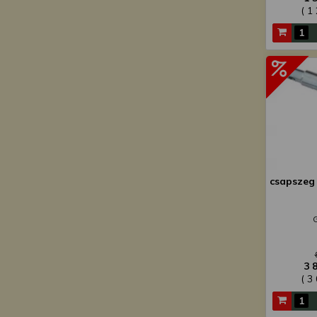
( 1
csapszeg 
3 
( 3