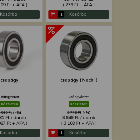
209 Ft + ÁFA )
( 279 Ft + ÁFA )
Kosárba
Kosárba
csapágy
csapágy ( Nachi )
Utángyártott
Utángyártott
Készleten
Készleten
 069 Ft
(-%)
8 775 Ft
(-%)
81 Ft
/ darab
3 949 Ft
/ darab
087 Ft + ÁFA )
( 3 109 Ft + ÁFA )
Kosárba
Kosárba