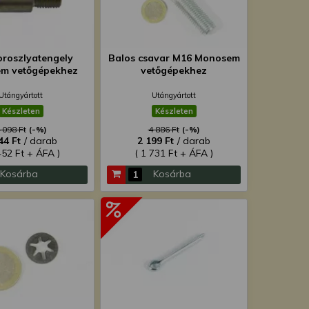
oroszlyatengely
Balos csavar M16 Monosem
m vetőgépekhez
vetőgépekhez
Utángyártott
Utángyártott
Készleten
Készleten
 098 Ft
(-%)
4 886 Ft
(-%)
44 Ft
/ darab
2 199 Ft
/ darab
452 Ft + ÁFA )
( 1 731 Ft + ÁFA )
Kosárba
Kosárba