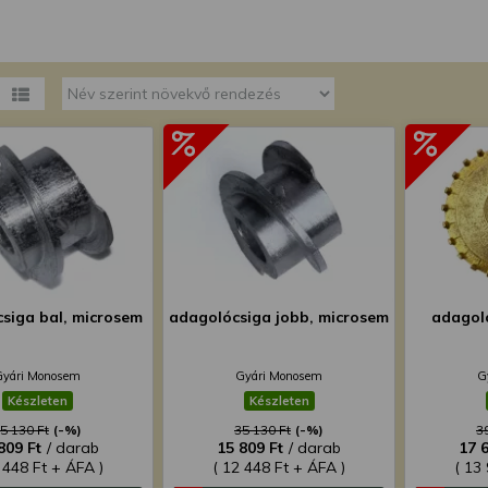
megváltoztathatja a beállításait.
siga bal, microsem
adagolócsiga jobb, microsem
adagol
Gyári Monosem
Gyári Monosem
G
Készleten
Készleten
5 130 Ft
(-%)
35 130 Ft
(-%)
3
809 Ft
/ darab
15 809 Ft
/ darab
17 
 448 Ft + ÁFA )
( 12 448 Ft + ÁFA )
( 13