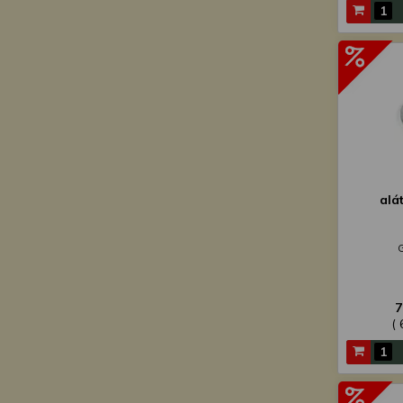
alá
7
( 