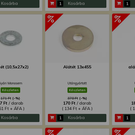
Kosárba
Kosárba
tét (10,5x27x2)
Alátét 13x455
alá
Gyári Monosem
Utángyártott
Készleten
Készleten
171 Ft
(-%)
378 Ft
(-%)
7 Ft
/ darab
170 Ft
/ darab
1
61 Ft + ÁFA )
( 134 Ft + ÁFA )
( 
Kosárba
Kosárba