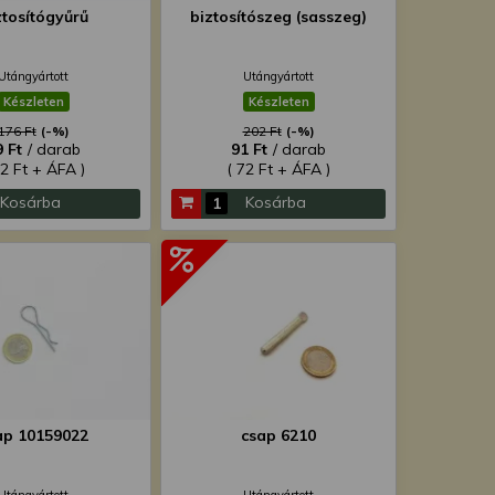
ztosítógyűrű
biztosítószeg (sasszeg)
Utángyártott
Utángyártott
Készleten
Készleten
176 Ft
(-%)
202 Ft
(-%)
9 Ft
/ darab
91 Ft
/ darab
62 Ft + ÁFA )
( 72 Ft + ÁFA )
Kosárba
Kosárba
ap 10159022
csap 6210