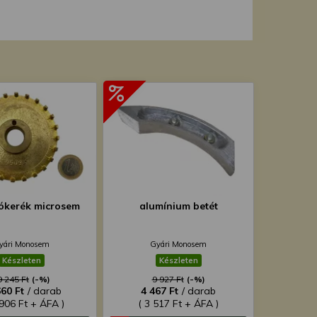
ókerék microsem
alumínium betét
yári Monosem
Gyári Monosem
Készleten
Készleten
9 245 Ft
(-%)
9 927 Ft
(-%)
660 Ft
/ darab
4 467 Ft
/ darab
 906 Ft + ÁFA )
( 3 517 Ft + ÁFA )