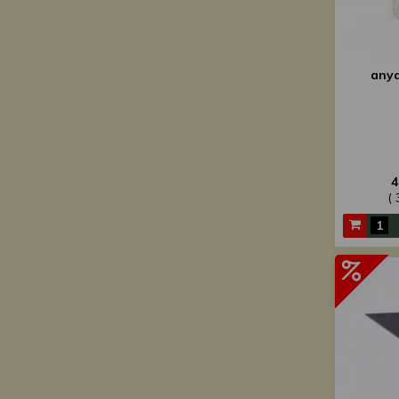
any
4
( 