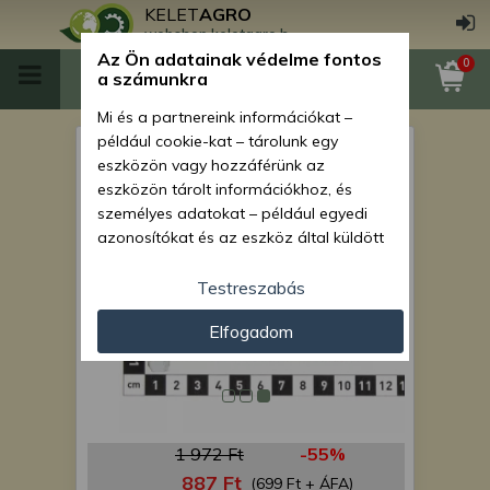
KELET
AGRO
webshop.keletagro.hu
Az Ön adatainak védelme fontos
0
a számunkra
Mi és a partnereink információkat –
például cookie-kat – tárolunk egy
csavar M16X90 (jobb)
eszközön vagy hozzáférünk az
eszközön tárolt információkhoz, és
személyes adatokat – például egyedi
azonosítókat és az eszköz által küldött
alapvető információkat – kezelünk
személyre szabott hirdetések és
Testreszabás
tartalom nyújtásához, hirdetés- és
Elfogadom
tartalomméréshez, nézettségi adatok
gyűjtéséhez, valamint termékek
kifejlesztéséhez és a termékek
javításához. Az Ön engedélyével mi és a
partnereink eszközleolvasásos
1 972 Ft
-55%
módszerrel szerzett pontos geolokációs
adatokat és azonosítási információkat
887 Ft
(699 Ft + ÁFA)