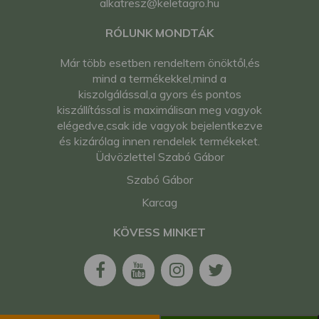
alkatresz@keletagro.hu
RÓLUNK MONDTÁK
Már több esetben rendeltem önöktől,és
mind a termékekkel,mind a
kiszolgálással,a gyors és pontos
kiszállítással is maximálisan meg vagyok
elégedve,csak ide vagyok bejelentkezve
és kizárólag innen rendelek termékeket.
Üdvözlettel Szabó Gábor
Szabó Gábor
Karcag
KÖVESS MINKET