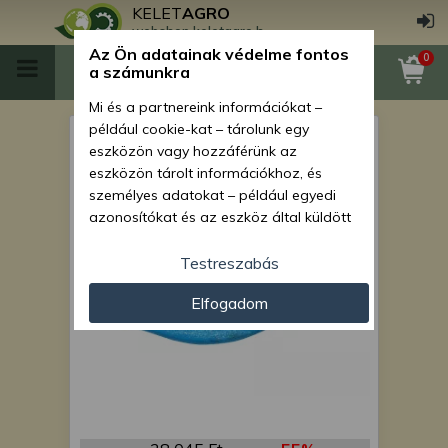
KELET
AGRO
webshop.keletagro.hu
Az Ön adatainak védelme fontos
0
a számunkra
Mi és a partnereink információkat –
például cookie-kat – tárolunk egy
kopóorr
eszközön vagy hozzáférünk az
eszközön tárolt információkhoz, és
személyes adatokat – például egyedi
azonosítókat és az eszköz által küldött
alapvető információkat – kezelünk
személyre szabott hirdetések és
Testreszabás
tartalom nyújtásához, hirdetés- és
Elfogadom
tartalomméréshez, nézettségi adatok
gyűjtéséhez, valamint termékek
kifejlesztéséhez és a termékek
javításához. Az Ön engedélyével mi és a
partnereink eszközleolvasásos
módszerrel szerzett pontos geolokációs
adatokat és azonosítási információkat