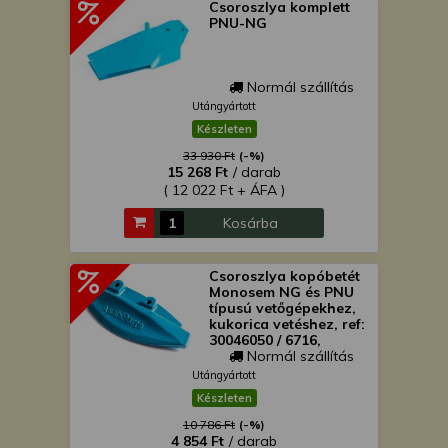
Csoroszlya komplett
PNU-NG
Normál szállítás
Utángyártott
Készleten
33 930 Ft
(-%)
15 268 Ft
/ darab
( 12 022 Ft + ÁFA )
Kosárba
Csoroszlya kopóbetét
Monosem NG és PNU
típusú vetőgépekhez,
kukorica vetéshez, ref:
30046050 / 6716,
AsahiParts
Normál szállítás
Utángyártott
Készleten
10 786 Ft
(-%)
4 854 Ft
/ darab