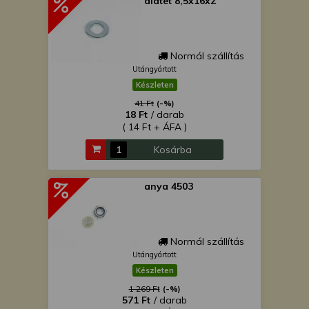
alátét 8,5x16x2
Normál szállítás
Utángyártott
Készleten
41 Ft
(-%)
18 Ft
/ darab
( 14 Ft + ÁFA )
Kosárba
anya 4503
Normál szállítás
Utángyártott
Készleten
1 269 Ft
(-%)
571 Ft
/ darab