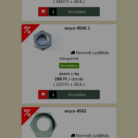
( 450 Ft + ÁFA )
Kosárba
anya 4506.1
Normál szállítás
Utángyártott
Készleten
634 Ft
(-%)
286 Ft
/ darab
( 225 Ft + ÁFA )
Kosárba
anya 4562
Normál szállítás