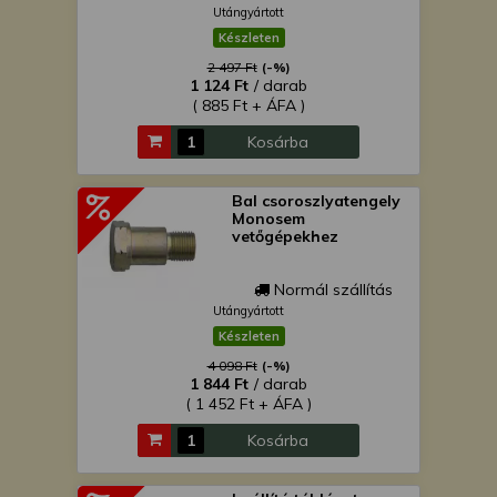
Utángyártott
Készleten
2 497 Ft
(-%)
1 124 Ft
/ darab
( 885 Ft + ÁFA )
Kosárba
Bal csoroszlyatengely
Monosem
vetőgépekhez
Normál szállítás
Utángyártott
Készleten
4 098 Ft
(-%)
1 844 Ft
/ darab
( 1 452 Ft + ÁFA )
Kosárba