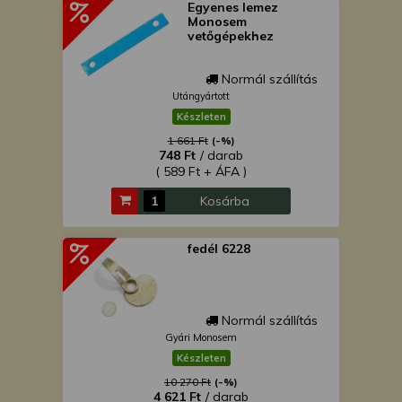
Egyenes lemez
Monosem
vetőgépekhez
Normál szállítás
Utángyártott
Készleten
1 661 Ft
(-%)
748 Ft
/ darab
( 589 Ft + ÁFA )
Kosárba
fedél 6228
Normál szállítás
Gyári Monosem
Készleten
10 270 Ft
(-%)
4 621 Ft
/ darab