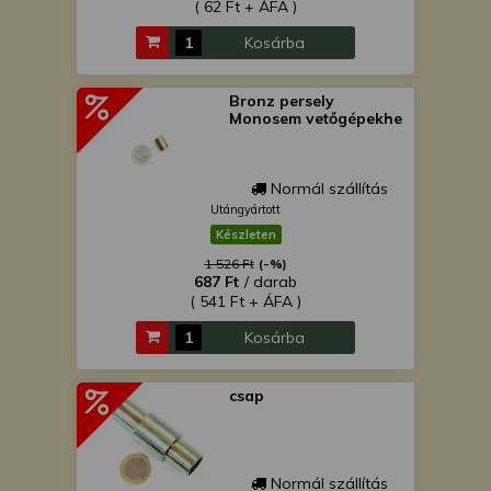
( 62 Ft + ÁFA )
Kosárba
Bronz persely
Monosem vetőgépekhe
Normál szállítás
Utángyártott
Készleten
1 526 Ft
(-%)
687 Ft
/ darab
( 541 Ft + ÁFA )
Kosárba
csap
Normál szállítás