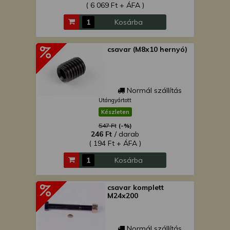
( 6 069 Ft + ÁFA )
Kosárba
csavar (M8x10 hernyó)
Normál szállítás
Utángyártott
Készleten
547 Ft
(-%)
246 Ft
/ darab
( 194 Ft + ÁFA )
Kosárba
csavar komplett
M24x200
Normál szállítás