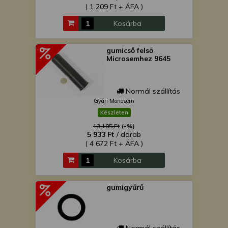
( 1 209 Ft + ÁFA )
Kosárba
gumicső felső
Microsemhez 9645
Normál szállítás
Gyári Monosem
Készleten
13 185 Ft
(-%)
5 933 Ft
/ darab
( 4 672 Ft + ÁFA )
Kosárba
gumigyűrű