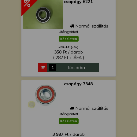
csapágy 6221
Normál szállítás
Utángyártott
Készleten
796 Ft
(-%)
358 Ft
/ darab
( 282 Ft + ÁFA )
Kosárba
csapágy 7348
Normál szállítás
Utángyártott
Készleten
3 987 Ft
/ darab