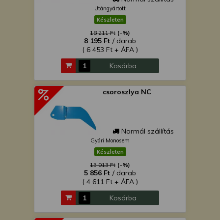
AsahiParts
Utángyártott
Készleten
18 211 Ft
(-%)
8 195 Ft
/ darab
( 6 453 Ft + ÁFA )
Kosárba
csoroszlya NC
Normál szállítás
Gyári Monosem
Készleten
13 013 Ft
(-%)
5 856 Ft
/ darab
( 4 611 Ft + ÁFA )
Kosárba