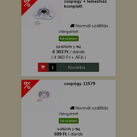
csapágy + lemezház
komplett
Normál szállítás
Utángyártott
Készleten
12 670 Ft
(-%)
6 303 Ft
/ darab
( 4 963 Ft + ÁFA )
Kosárba
csapágy 11579
Normál szállítás
Utángyártott
Készleten
1 552 Ft
(-%)
699 Ft
/ darab