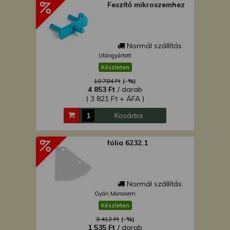
Feszítő mikroszemhez
Normál szállítás
Utángyártott
Készleten
10 784 Ft
(-%)
4 853 Ft
/ darab
( 3 821 Ft + ÁFA )
Kosárba
fólia 6232.1
Normál szállítás
Gyári Monosem
Készleten
3 412 Ft
(-%)
1 535 Ft
/ darab