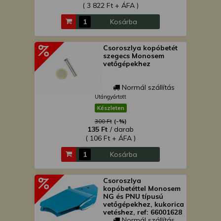
( 3 822 Ft + ÁFA )
Kosárba
Csoroszlya kopóbetét
szegecs Monosem
vetőgépekhez
Normál szállítás
Utángyártott
Készleten
300 Ft
(-%)
135 Ft
/ darab
( 106 Ft + ÁFA )
Kosárba
Csoroszlya
kopóbetéttel Monosem
NG és PNU típusú
vetőgépekhez, kukorica
vetéshez, ref: 66001628
/ 6715.1b (6715.1a),
Normál szállítás