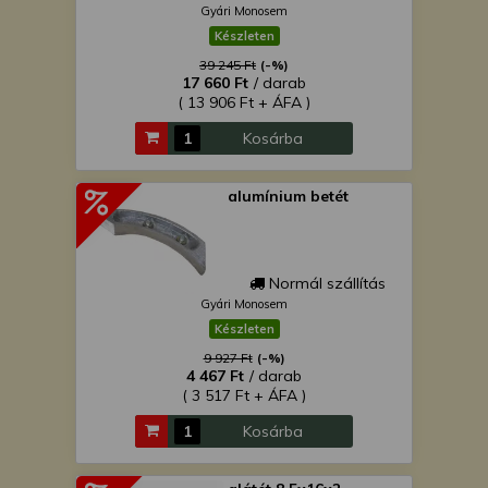
Gyári Monosem
Készleten
39 245 Ft
(-%)
17 660 Ft
/ darab
( 13 906 Ft + ÁFA )
Kosárba
alumínium betét
Normál szállítás
Gyári Monosem
Készleten
9 927 Ft
(-%)
4 467 Ft
/ darab
( 3 517 Ft + ÁFA )
Kosárba