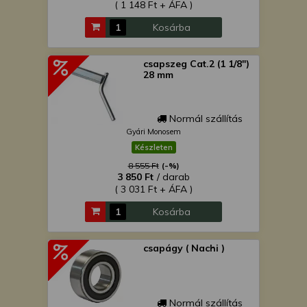
( 1 148 Ft + ÁFA )
Kosárba
csapszeg Cat.2 (1 1/8")
28 mm
Normál szállítás
Gyári Monosem
Készleten
8 555 Ft
(-%)
3 850 Ft
/ darab
( 3 031 Ft + ÁFA )
Kosárba
csapágy ( Nachi )
Normál szállítás