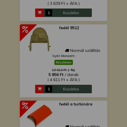
( 3 639 Ft + ÁFA )
Kosárba
fedél 9512
Normál szállítás
Gyári Monosem
Készleten
13 013 Ft
(-%)
5 856 Ft
/ darab
( 4 611 Ft + ÁFA )
Kosárba
fedél a turbinára
Normál szállítás