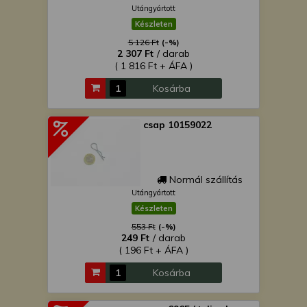
Utángyártott
Készleten
5 126 Ft
(-%)
2 307 Ft
/ darab
( 1 816 Ft + ÁFA )
Kosárba
csap 10159022
Normál szállítás
Utángyártott
Készleten
553 Ft
(-%)
249 Ft
/ darab
( 196 Ft + ÁFA )
Kosárba