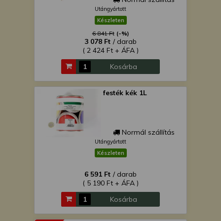
Utángyártott
Készleten
6 841 Ft
(-%)
3 078 Ft
/ darab
( 2 424 Ft + ÁFA )
Kosárba
festék kék 1L
Normál szállítás
Utángyártott
Készleten
6 591 Ft
/ darab
( 5 190 Ft + ÁFA )
Kosárba