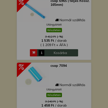
csap 6965 ( teljes hossz.
165mm)
Normál szállítás
Utángyártott
Készleten
3 412 Ft
(-%)
1 535 Ft
/ darab
( 1 209 Ft + ÁFA )
Kosárba
csap 7094
Normál szállítás
Utángyártott
Készleten
3 240 Ft
(-%)
1 458 Ft
/ darab