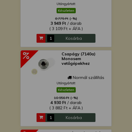
Utángyártott
Készleten
8 775 Ft
(-%)
3 949 Ft
/ darab
( 3 109 Ft + ÁFA )
Kosárba
Csapágy (7140a)
Monosem
vetőgépekhez
Normál szállítás
Utángyártott
Készleten
10 956 Ft
(-%)
4 930 Ft
/ darab
( 3 882 Ft + ÁFA )
Kosárba