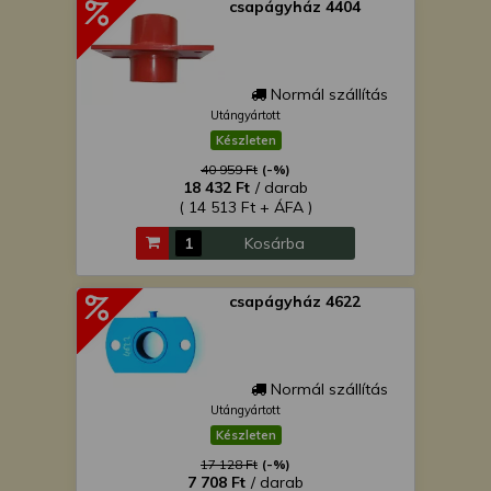
csapágyház 4404
Normál szállítás
Utángyártott
Készleten
40 959 Ft
(-%)
18 432 Ft
/ darab
( 14 513 Ft + ÁFA )
Kosárba
csapágyház 4622
Normál szállítás
Utángyártott
Készleten
17 128 Ft
(-%)
7 708 Ft
/ darab