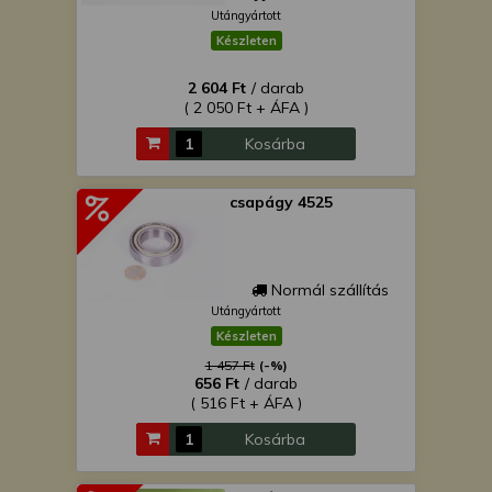
Utángyártott
Készleten
2 604 Ft
/ darab
( 2 050 Ft + ÁFA )
Kosárba
csapágy 4525
Normál szállítás
Utángyártott
Készleten
1 457 Ft
(-%)
656 Ft
/ darab
( 516 Ft + ÁFA )
Kosárba