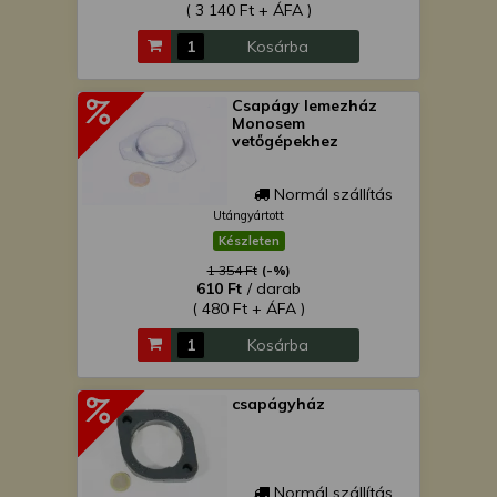
( 3 140 Ft + ÁFA )
Kosárba
Csapágy lemezház
Monosem
vetőgépekhez
Normál szállítás
Utángyártott
Készleten
1 354 Ft
(-%)
610 Ft
/ darab
( 480 Ft + ÁFA )
Kosárba
csapágyház
Normál szállítás