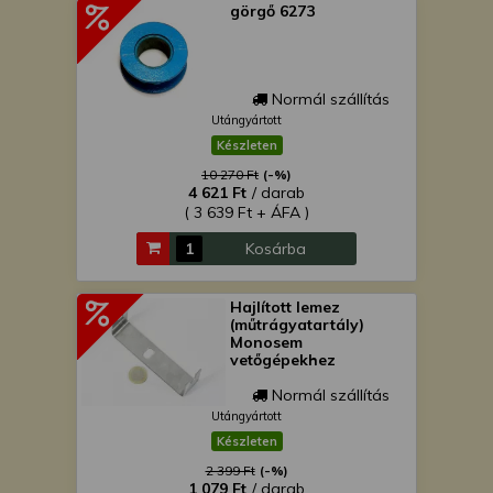
görgő 6273
Normál szállítás
Utángyártott
Készleten
10 270 Ft
(-%)
4 621 Ft
/ darab
( 3 639 Ft + ÁFA )
Kosárba
Hajlított lemez
(műtrágyatartály)
Monosem
vetőgépekhez
Normál szállítás
Utángyártott
Készleten
2 399 Ft
(-%)
1 079 Ft
/ darab