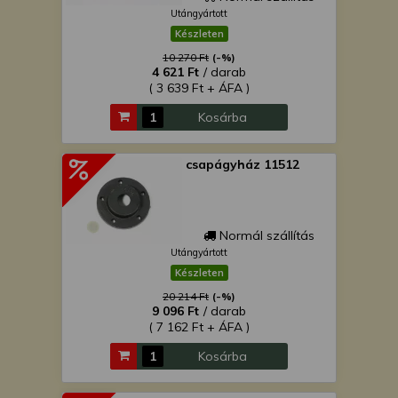
Utángyártott
Készleten
10 270 Ft
(-%)
4 621 Ft
/ darab
( 3 639 Ft + ÁFA )
Kosárba
csapágyház 11512
Normál szállítás
Utángyártott
Készleten
20 214 Ft
(-%)
9 096 Ft
/ darab
( 7 162 Ft + ÁFA )
Kosárba