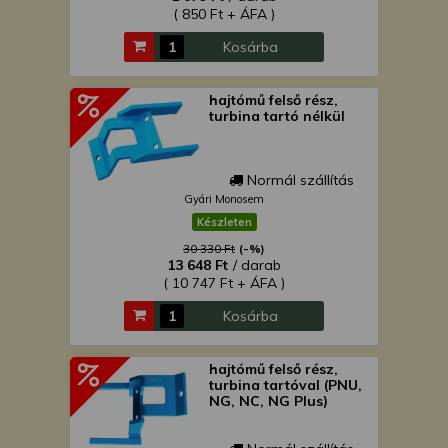
( 850 Ft + ÁFA )
Kosárba
hajtómű felső rész,
turbina tartó nélkül
Normál szállítás
Gyári Monosem
Készleten
30 330 Ft
(-%)
13 648 Ft
/ darab
( 10 747 Ft + ÁFA )
Kosárba
hajtómű felső rész,
turbina tartóval (PNU,
NG, NC, NG Plus)