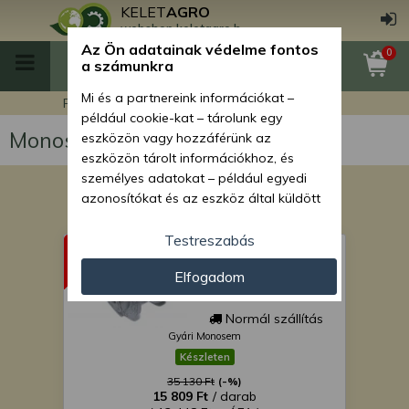
KELET
AGRO
webshop.keletagro.hu
Az Ön adatainak védelme fontos
0
a számunkra
Mi és a partnereink információkat –
Főoldal
Monosem NC vetőgép
például cookie-kat – tárolunk egy
Monosem NC vetőgép
eszközön vagy hozzáférünk az
eszközön tárolt információkhoz, és
személyes adatokat – például egyedi
azonosítókat és az eszköz által küldött
alapvető információkat – kezelünk
személyre szabott hirdetések és
Testreszabás
adagolócsiga bal,
tartalom nyújtásához, hirdetés- és
microsem
Elfogadom
tartalomméréshez, nézettségi adatok
gyűjtéséhez, valamint termékek
kifejlesztéséhez és a termékek
Normál szállítás
Gyári Monosem
javításához. Az Ön engedélyével mi és a
partnereink eszközleolvasásos
Készleten
módszerrel szerzett pontos geolokációs
35 130 Ft
(-%)
15 809 Ft
/ darab
adatokat és azonosítási információkat