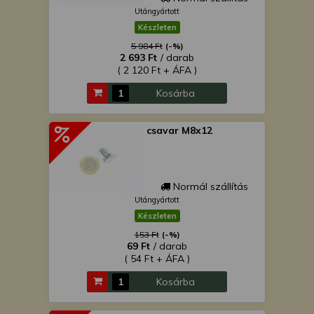
Utángyártott
Készleten
5 984 Ft
(-%)
2 693 Ft
/ darab
( 2 120 Ft + ÁFA )
Kosárba
csavar M8x12
Normál szállítás
Utángyártott
Készleten
153 Ft
(-%)
69 Ft
/ darab
( 54 Ft + ÁFA )
Kosárba