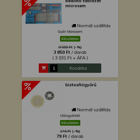
beállító táblázat
microsem
Normál szállítás
Gyári Monosem
Készleten
8 555 Ft
(-%)
3 850 Ft
/ darab
( 3 031 Ft + ÁFA )
Kosárba
biztosítógyűrű
Normál szállítás
Utángyártott
Készleten
176 Ft
(-%)
79 Ft
/ darab