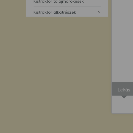
segítségével bármikor 
Kistraktor talajmarókések
Kistraktor alkatrészek
Leírás