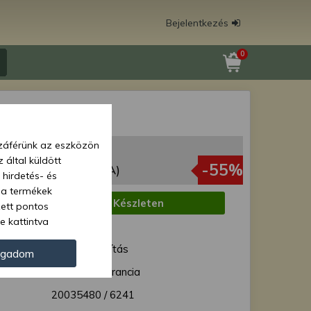
Bejelentkezés
0
 6241
zzáférünk az eszközön
 Ft
 által küldött
72 Ft
-55%
(844 Ft + ÁFA)
 hirdetés- és
 a termékek
:
Készleten
zett pontos
e kattintva
1 munkanap
ünk. Másik
ód:
Normál szállítás
oz juthat, és
ogadom
kezeléséhez nem
12 hónap garancia
zelés ellen. A
20035480 / 6241
tvédelmi szabályzatunk