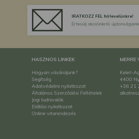
IRATKOZZ FEL hírlevelünkre!
Értesülj akcióinkról, újdonságaink
HASZNOS LINKEK
MERRE
Hogyan vásároljunk?
Kelet-Ag
Segítség
4400 Nyí
Adatvédelmi nyilatkozat
+36 21 
Általános Szerződési Feltételek
alkatres
Jogi tudnivalók
Elállási nyilatkozat
Online vitarendezés