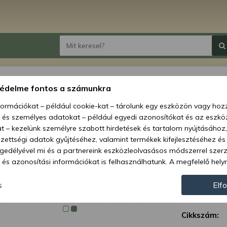
lemez
védelme fontos a számunkra
nformációkat – például cookie-kat – tárolunk egy eszközön vagy ho
Ár:
2 383
, és személyes adatokat – például egyedi azonosítókat és az eszköz
1 0
t – kezelünk személyre szabott hirdetések és tartalom nyújtásához,
ettségi adatok gyűjtéséhez, valamint termékek kifejlesztéséhez és
Elérhetőség
gedélyével mi és a partnereink eszközleolvasásos módszerrel szer
és azonosítási információkat is felhasználhatunk. A megfelelő helyr
Szállítás:
hogy mi és a partnereink a fent leírtak szerint adatkezelést végezz
Szállítási m
járulás megadása vagy elutasítása előtt részletesebb információkh
s
Elf
llításait. Felhívjuk figyelmét, hogy személyes adatainak bizonyos 
Garancia:
az Ön hozzájárulása, de jogában áll tiltakozni az ilyen jellegű adatke
Cikkszám:
 a weboldalra érvényesek. Erre a webhelyre visszatérve vagy az ada