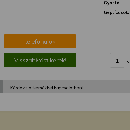
megváltoztathatja a beállításait.
Gyártó:
Géptípusok:
telefonálok
Visszahívást kérek!
d
Kérdezz a termékkel kapcsolatban!