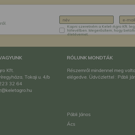
ról.
Kapni szeretném a Kelet-Agro Kft. leg
hírlevélben. Megerősítem, hogy betölt
életévemet.
 VAGYUNK
RÓLUNK MONDTÁK
ro Kft.
Részemről mindennel meg volt
regyháza, Tokaji u. 4/b
elégedve. Üdvözlettel : Pábli Já
223 32 64
z@keletagro.hu
Pábli János
Ács