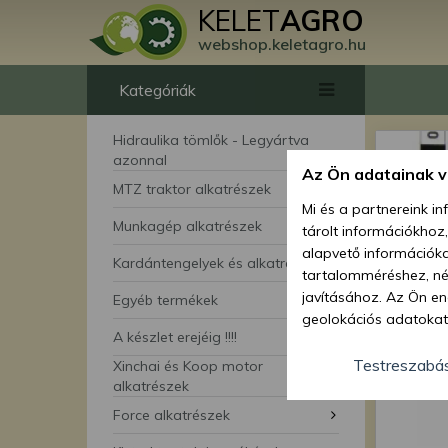
KELET
AGRO
webshop.keletagro.hu
Kategóriák
Hidraulika tömlők - Legyártva
azonnal
Az Ön adatainak 
MTZ traktor alkatrészek
Mi és a partnereink i
Munkagép alkatrészek
tárolt információkhoz
alapvető információka
Kardántengelyek és alkatrészei
tartalomméréshez, néz
javításához. Az Ön en
Egyéb termékek
geolokációs adatokat 
A készlet erejéig !!!!
hozzájárulhat ahhoz, 
lehetőségként a hozzá
Testreszabá
Xinchai és Koop motor
megváltoztathatja beá
alkatrészek
feltétlenül szükséges 
Force alkatrészek
beállításai csak erre