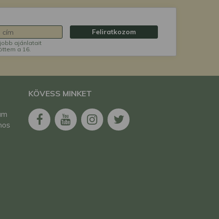
Feliratkozom
jobb ajánlatait
öttem a 16.
KÖVESS MINKET
am
nos