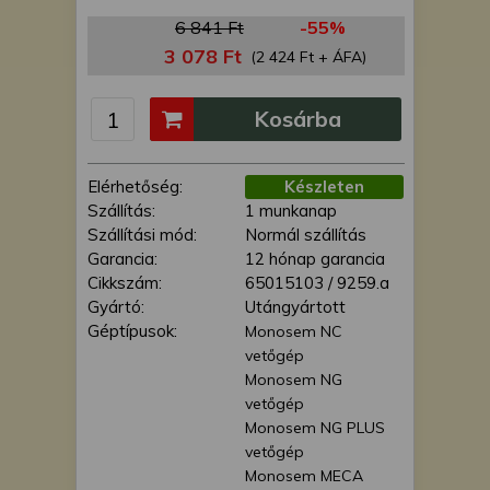
is felhasználhatunk. A megfelelő helyre
6 841 Ft
-55%
kattintva hozzájárulhat ahhoz, hogy mi
3 078 Ft
(2 424 Ft + ÁFA)
és a partnereink a fent leírtak szerint
adatkezelést végezzünk. Másik
lehetőségként a hozzájárulás
Kosárba
megadása vagy elutasítása előtt
részletesebb információkhoz juthat, és
megváltoztathatja beállításait. Felhívjuk
Elérhetőség:
Készleten
figyelmét, hogy személyes adatainak
Szállítás:
1 munkanap
bizonyos kezeléséhez nem feltétlenül
Szállítási mód:
Normál szállítás
szükséges az Ön hozzájárulása, de
Garancia:
12 hónap garancia
jogában áll tiltakozni az ilyen jellegű
Cikkszám:
65015103 / 9259.a
adatkezelés ellen. A beállításai csak erre
Gyártó:
Utángyártott
a weboldalra érvényesek. Erre a
Géptípusok:
Monosem NC
webhelyre visszatérve vagy az
vetőgép
adatvédelmi szabályzatunk segítségével
Monosem NG
bármikor megváltoztathatja a
vetőgép
beállításait.
Monosem NG PLUS
vetőgép
Monosem MECA