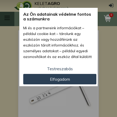
KELET
AGRO
webshop.keletagro.hu
Az Ön adatainak védelme fontos
0
a számunkra
Mi és a partnereink információkat –
például cookie-kat – tárolunk egy
műtrágya tartály belső
eszközön vagy hozzáférünk az
merevítő, T
eszközön tárolt információkhoz, és
személyes adatokat – például egyedi
azonosítókat és az eszköz által küldött
alapvető információkat – kezelünk
személyre szabott hirdetések és
Testreszabás
tartalom nyújtásához, hirdetés- és
Elfogadom
tartalomméréshez, nézettségi adatok
gyűjtéséhez, valamint termékek
kifejlesztéséhez és a termékek
javításához. Az Ön engedélyével mi és a
partnereink eszközleolvasásos
módszerrel szerzett pontos geolokációs
adatokat és azonosítási információkat