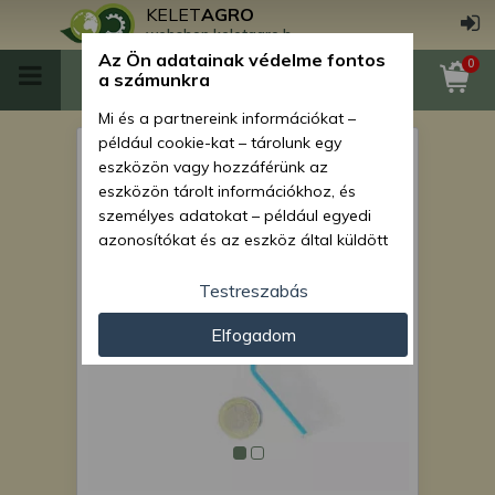
KELET
AGRO
webshop.keletagro.hu
Az Ön adatainak védelme fontos
0
a számunkra
Mi és a partnereink információkat –
például cookie-kat – tárolunk egy
Pro kerék sárkaparó lemez
eszközön vagy hozzáférünk az
(7273) Monosem
eszközön tárolt információkhoz, és
személyes adatokat – például egyedi
vetőgépekhez
azonosítókat és az eszköz által küldött
alapvető információkat – kezelünk
személyre szabott hirdetések és
Testreszabás
tartalom nyújtásához, hirdetés- és
Elfogadom
tartalomméréshez, nézettségi adatok
gyűjtéséhez, valamint termékek
kifejlesztéséhez és a termékek
javításához. Az Ön engedélyével mi és a
partnereink eszközleolvasásos
módszerrel szerzett pontos geolokációs
adatokat és azonosítási információkat