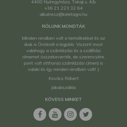
4400 Nyíregyháza, Tokaji u. 4/b
+36 21 223 32 64
alkatresz@keletagro.hu
RÓLUNK MONDTÁK
Minden rendben volt a termékekkel és az
áruk is Önöknél a legjobb. Viszont most
valahogy a számlázási és a szállítási
címemet összekeverték, de szerencsére,
pont volt otthon(a számlázási címen) is
valaki és így minden rendben volt! :)
Kovács Róbert
Jakabszállás
KÖVESS MINKET